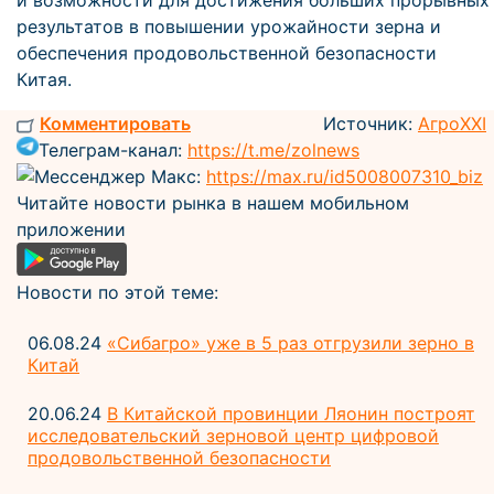
и возможности для достижения больших прорывных
результатов в повышении урожайности зерна и
обеспечения продовольственной безопасности
Китая.
Комментировать
Источник:
АгроXXI
Телеграм-канал:
https://t.me/zolnews
Мессенджер Макс:
https://max.ru/id5008007310_biz
Читайте новости рынка в нашем мобильном
приложении
Новости по этой теме:
06.08.24
«Сибагро» уже в 5 раз отгрузили зерно в
Китай
20.06.24
В Китайской провинции Ляонин построят
исследовательский зерновой центр цифровой
продовольственной безопасности