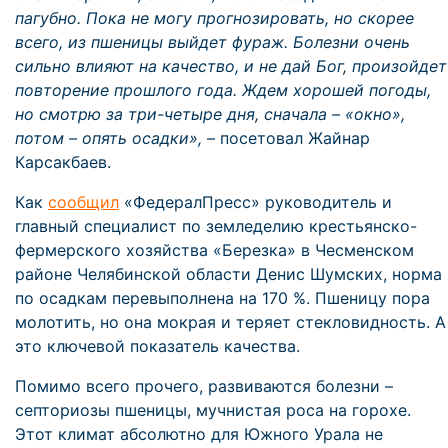
пагубно. Пока не могу прогнозировать, но скорее
всего, из пшеницы выйдет фураж. Болезни очень
сильно влияют на качество, и не дай Бог, произойдет
повторение прошлого года. Ждем хорошей погоды,
но смотрю за три-четыре дня, сначала – «окно»,
потом – опять осадки»,
– посетовал Жайнар
Карсакбаев.
Как
сообщил
«ФедералПресс» руководитель и
главный специалист по земледелию крестьянско-
фермерского хозяйства «Березка» в Чесменском
районе Челябинской области Денис Шумских, норма
по осадкам перевыполнена на 170 %. Пшеницу пора
молотить, но она мокрая и теряет стекловидность. А
это ключевой показатель качества.
Помимо всего прочего, развиваются болезни –
септориозы пшеницы, мучнистая роса на горохе.
Этот климат абсолютно для Южного Урала не