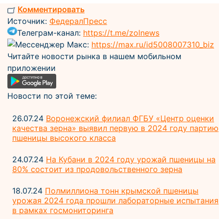
Комментировать
Источник:
ФедералПресс
Телеграм-канал:
https://t.me/zolnews
Мессенджер Макс:
https://max.ru/id5008007310_biz
Читайте новости рынка в нашем мобильном
приложении
Новости по этой теме:
26.07.24
Воронежский филиал ФГБУ «Центр оценки
качества зерна» выявил первую в 2024 году партию
пшеницы высокого класса
24.07.24
На Кубани в 2024 году урожай пшеницы на
80% состоит из продовольственного зерна
18.07.24
Полмиллиона тонн крымской пшеницы
урожая 2024 года прошли лабораторные испытания
в рамках госмониторинга