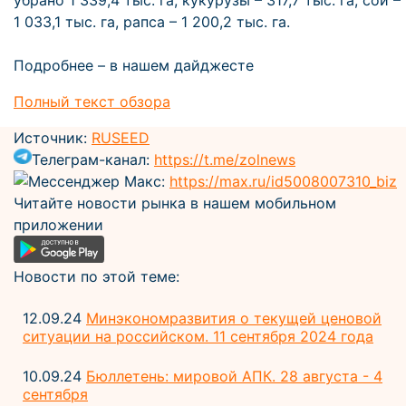
убрано 1 339,4 тыс. га, кукурузы – 317,7 тыс. га, сои –
1 033,1 тыс. га, рапса – 1 200,2 тыс. га.
Подробнее – в нашем дайджесте
Полный текст обзора
Источник:
RUSEED
Телеграм-канал:
https://t.me/zolnews
Мессенджер Макс:
https://max.ru/id5008007310_biz
Читайте новости рынка в нашем мобильном
приложении
Новости по этой теме:
12.09.24
Минэкономразвития о текущей ценовой
ситуации на российском. 11 сентября 2024 года
10.09.24
Бюллетень: мировой АПК. 28 августа - 4
сентября