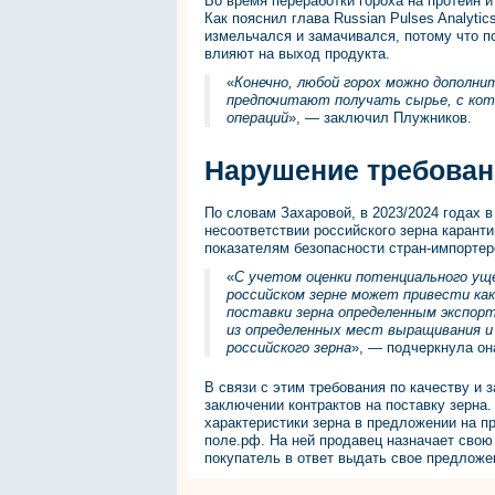
Во время переработки гороха на протеин и
Как пояснил глава Russian Pulses Analyti
измельчался и замачивался, потому что п
влияют на выход продукта.
«
Конечно, любой горох можно дополн
предпочитают получать сырье, с ко
операций
», — заключил Плужников.
Нарушение требован
По словам Захаровой, в 2023/2024 годах 
несоответствии российского зерна каран
показателям безопасности стран-импортер
«
С учетом оценки потенциального ущ
российском зерне может привести ка
поставки зерна определенным экспор
из определенных мест выращивания и 
российского зерна
», — подчеркнула он
В связи с этим требования по качеству и
заключении контрактов на поставку зерна.
характеристики зерна в предложении на п
поле.рф. На ней продавец назначает свою
покупатель в ответ выдать свое предложе