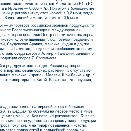
жание такого микотоксина, как Афлатоксин В1 в ЕС
, а в Израиле — 0,005 мг/кг. При этом в большинстве
шенице регламентируются нормой в 0,2 мг/кг, тогда
ь более мягкий и может достигать 0,5 мг/кг.
ан — импортеров российской зерновой продукции, то
 числе Россельхознадзору и Международной
, на которые сослался Центр оценки качества зерна,
рликовой головне пшеницы
T. controversa
предъявили
итай, Саудовская Аравия, Мексика, Индия и другие.
ладеш и Пакистан, предъявили требования ко всему
 стран, среди которых Алжир и Танзания, заявили о
 продукции споров
T. Controversa
.
ай и ряд других важных для России партнеров
ю в партиях семян сорных растений. К отсутствию
вания Мексика, Израиль, Малави, Шри-Ланка и др. К
жные импортеры как Китай, Казахстан, Белоруссия,
анада поставляет на мировой рынок в большем
ссия, вышедшая по объемам на первое место в мире,
 ценится меньше. Как пояснил руководитель Russian
ное внимание не уделяется товарному виду продукции
апроса покупателя на товар повышенной чистоты.
анимается подработкой и дальнейшей продажей