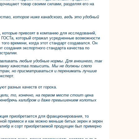
 дочищают товар своими силами, разделяя его на
ество, которое ниже канадского, ведь это удобный
, которые привозят в компанию для исследований,
и ГОСТа, который отражал усредненные возможности
 того времени, когда этот стандарт создавался. Он
т создания экспортного стандарта качества по
встралии.
авливать любые удобные нормы. Для внешнего, так
ланку качества повысить. Мы не должны слепо
тран, но присматриваться и перенимать лучшие
эксперт.
ют разных качеств от гороха.
ели, то, конечно, на первом месте стоит цена
ренебречь калибром и даже превышением колотых
укция приобретается для фракционирования, то
ной примеси и как можно меньше битых зерен и зерен
калибр и сорт приобретаемой продукции был примерно