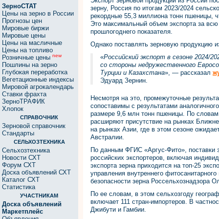
Экспорт зерновой продукции из России по
ЗерноСТАТ
зерну, Россия по итогам 2023/2024 сельск
Цены на зерно в России
рекордные 55,3 миллиона тонн пшеницы, ч
Прогнозы цен
Это максимальный объем экспорта за всю
Мировые биржи
прошлогоднего показателя.
Мировые цены
Цены на масличные
Однако поставлять зерновую продукцию из
Цены на топливо
new
«
Российский экспорт в сезоне 2024/20
Розничные цены
Пошлины на зерно
со стороны недружественного Евросо
Глубокая переработка
Турции и Казахстана
», — рассказал
ж
Вегетационные индексы
Эдуард Зернин.
Мировой агрокалендарь
Ставки фрахта
Несмотря на это, промежуточные результат
ЗерноТРАФИК
сопоставимы с результатами аналогичного
Хлопок
размере 9,6 млн тонн пшеницы. По словам
СПРАВОЧНИК
расширяют присутствие на рынках Ближне
Зерновой справочник
на рынках Азии, где в этом сезоне ожидае
Стандарты
Австралии.
СЕЛЬХОЗТЕХНИКА
По данным ФГИС «Аргус-Фито», поставки з
Сельхозтехника
Новости СХТ
российских экспортеров, включая индиви
Форум СХТ
экспорта зерна приходится на топ-25 экс
Доска объявлений СХТ
управления внутреннего фитосанитарного 
Каталог СХТ
безопасности зерна Россельхознадзора Ол
Статистика
По ее словам, в этом сельхозгоду геогра
УЧАСТНИКАМ
включает 111 стран-импортеров. В частно
Доска объявлений
Джибути и Гамбии.
Маркетплейс
Объявления