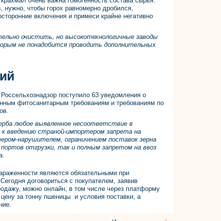
 крахмал очень важна гомогенность состава сырья.
cs, нужно, чтобы горох равномерно дробился,
осторонние включения и примеси крайне негативно
ительно очистить, но высокотехнологичные заводы
торым не понадобится проводить дополнительных
ий
в Россельхознадзор поступило 63 уведомления о
тинным фитосанитарным требованиям и требованиям по
ов.
ерба любое выявленное несоответствие в
к к введению страной-импортером запрета на
тером-нарушителем, ограничением поставок зерна
портов отгрузки, так и полным запретом на ввоз
а.
 зараженности являются обязательными при
 Сегодня договориться с покупателем, заявив
родажу, можно онлайн, в том числе через платформу
 цену за тонну пшеницы и условия поставки, а
ние.