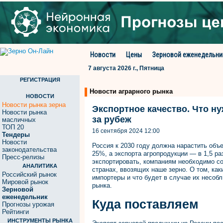
Новости
Цены
Зерновой еженедельни
7 августа 2026 г., Пятница
РЕГИСТРАЦИЯ
Новости аграрного рынка
НОВОСТИ
Новости рынка зерна
Экспортное качество. Что ну
Новости рынка
за рубеж
масличных
ТОП 20
16 сентября 2024 12:00
Тендеры
Новости
Россия к 2030 году должна нарастить объ
законодательства
25%, а экспорта агропродукции — в 1,5 р
Пресс-релизы
экспортировать, компаниям необходимо со
АНАЛИТИКА
странах, ввозящих наше зерно. О том, ка
Российский рынок
импортеры и что будет в случае их несоб
Мировой рынок
рынка.
Зерновой
еженедельник
Куда поставляем
Прогнозы урожая
Рейтинги
ИНСТРУМЕНТЫ РЫНКА