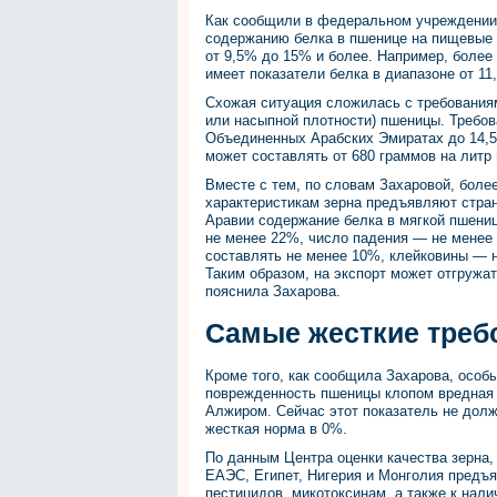
Как сообщили в федеральном учреждении «
содержанию белка в пшенице на пищевые 
от 9,5% до 15% и более. Например, более
имеет показатели белка в диапазоне от 1
Схожая ситуация сложилась с требованиям
или насыпной плотности) пшеницы. Требов
Объединенных Арабских Эмиратах до 14,5
может составлять от 680 граммов на литр 
Вместе с тем, по словам Захаровой, боле
характеристикам зерна предъявляют стран
Аравии содержание белка в мягкой пшени
не менее 22%, число падения — не менее 
составлять не менее 10%, клейковины — 
Таким образом, на экспорт может отгружат
пояснила Захарова.
Самые жесткие треб
Кроме того, как сообщила Захарова, особ
поврежденность пшеницы клопом вредная
Алжиром. Сейчас этот показатель не долж
жесткая норма в 0%.
По данным Центра оценки качества зерна,
ЕАЭС, Египет, Нигерия и Монголия предъя
пестицидов, микотоксинам, а также к нал