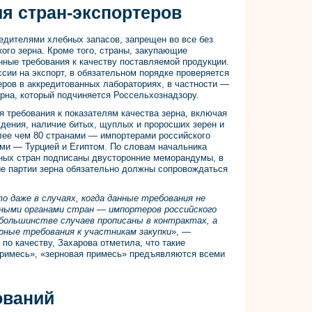
я стран-экспортеров
едителями хлебных запасов, запрещен во все без
го зерна. Кроме того, страны, закупающие
нные требования к качеству поставляемой продукции.
ссии на экспорт, в обязательном порядке проверяется
еров в аккредитованных лабораториях, в частности —
ерна, который подчиняется Россельхознадзору.
я требования к показателям качества зерна, включая
ждения, наличие битых, щуплых и проросших зерен и
лее чем 80 странами — импортерами российского
ями — Турцией и Египтом. По словам начальника
нных стран подписаны двусторонние меморандумы, в
ые партии зерна обязательно должны сопровождаться
 даже в случаях, когда данные требования не
ными органами стран — импортеров российского
в большинстве случаев прописаны в контрактах, а
ные требования к участникам закупки
», —
 по качеству, Захарова отметила, что такие
примесь», «зерновая примесь» предъявляются всеми
ований