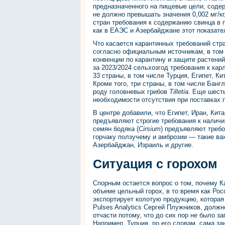
предназначенного на пищевые цели, содер
не должно превышать значения 0,002 мг/кг
стран требования к содержанию свинца в п
как в ЕАЭС и Азербайджане этот показател
Что касается карантинных требований стр
согласно официальным источникам, в том
конвенции по карантину и защите растений
за 2023/2024 сельхозгод требования к ка
33 страны, в том числе Турция, Египет, К
Кроме того, три страны, в том числе Банг
роду головневых грибов
Tilletia
. Еще шесть
необходимости отсутствия при поставках
В центре добавили, что Египет, Иран, Кит
предъявляют строгие требования к наличи
семян бодяка (
Cirsium
) предъявляют требо
горчаку ползучему и амброзии — такие ва
Азербайджан, Израиль и другие.
Ситуация с горохом
Спорным остается вопрос о том, почему К
объеме цельный горох, в то время как Ро
экспортирует колотую продукцию, которая
Pulses Analytics Сергей Плужников, долж
отчасти потому, что до сих пор не было з
Например, Турция, по его словам, сама з