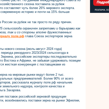
стоянно растет. По данным Международного совета по
охозяйственного сезона поставила за рубеж
то составляет чуть более 26% мирового экспорта.
 современную историю и почти на 15% больше
 России за рубеж не так просто по ряду причин.
25 сельхозгода ограничен запретами и барьерами как
юза, так и со стороны вполне дружественных
урналу поле.рф
глава Союза экспортеров зерна
ы нового сезона (июль-август 2024 года)
 периода рекордного 2023/2024 сельхозгода в
 Зернина, российские экспортеры последовательно
го Востока и Африки, не забывая удерживать позиции
тся жесткая конкуренция с поставщиками из
ерна на мировые рынки ведут более 2 тыс.
дуальных предпринимателей. Более 90% от всего
портеров, рассказала журналу поле.рф начальник
и земельного надзора, контроля качества и
ьга Захарова.
фия поставок российской зерновой продукции
сти, возобновились поставки зерна на рынки Эфиопии,