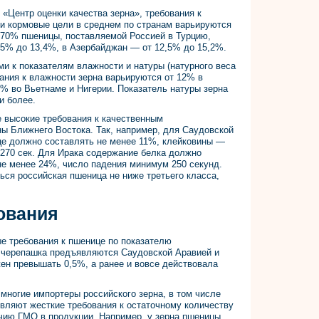
Центр оценки качества зерна», требования к
и кормовые цели в среднем по странам варьируются
 70% пшеницы, поставляемой Россией в Турцию,
1,5% до 13,4%, в Азербайджан — от 12,5% до 15,2%.
и к показателям влажности и натуры (натурного веса
ания к влажности зерна варьируются от 12% в
% во Вьетнаме и Нигерии. Показатель натуры зерна
и более.
е высокие требования к качественным
ы Ближнего Востока. Так, например, для Саудовской
це должно составлять не менее 11%, клейковины —
270 сек. Для Ирака содержание белка должно
не менее 24%, число падения минимум 250 секунд.
ься российская пшеница не ниже третьего класса,
ования
ые требования к пшенице по показателю
 черепашка предъявляются Саудовской Аравией и
ен превышать 0,5%, а ранее и вовсе действовала
 многие импортеры российского зерна, в том числе
вляют жесткие требования к остаточному количеству
ичию ГМО в продукции. Например, у зерна пшеницы,