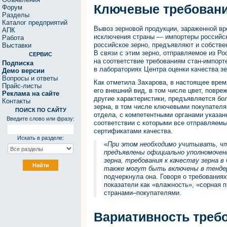
Ключевые требовани
Форум
Разделы
Каталог предприятий
Вывоз зерновой продукции, зараженной вр
АПК
исключения страны — импортеры российско
Работа
российское зерно, предъявляют и собстве
Выставки
В связи с этим зерно, отправляемое из Ро
СЕРВИС
на соответствие требованиям стан-импорт
Подписка
в лабораториях Центра оценки качества з
Демо версии
Вопросы и ответы
Как отметила Захарова, в настоящее врем
Прайс-листы
его внешний вид, в том числе цвет, повре
Реклама на сайте
другие характеристики, предъявляется бо
Контакты
зерна, в том числе ключевыми покупател
ПОИСК ПО САЙТУ
отдела, с компетентными органами указа
Введите слово или фразу:
соответствии с которыми все отправляем
сертификатами качества.
Искать в разделе:
«
При этом необходимо учитывать, что
предъявлены официально уполномочен
зерна, требования к качеству зерна 
также могут быть включены в тендер
подчеркнула она. Говоря о требованиях
показатели как «влажность», «сорная 
странами–покупателями.
Вариативность треб