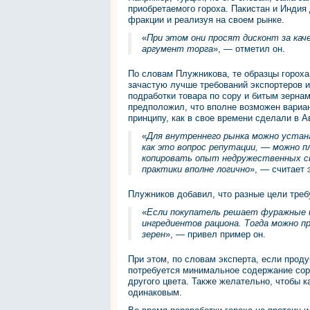
приобретаемого гороха. Пакистан и Индия
фракции и реализуя на своем рынке.
«
При этом они просят дисконт за кач
аргумент торга
», — отметил он.
По словам Плужникова, те образцы гороха
зачастую лучше требований экспортеров 
подработки товара по сору и битым зернам
предположил, что вполне возможен вариан
принципу, как в свое времени сделали в А
«
Для внутреннего рынка можно устан
как это вопрос репутации, — можно п
копировать опыт недружественных с
практики вполне логично
», — считает 
Плужников добавил, что разные цели требу
«
Если покупатель решает фуражные ц
ингредиентов рациона. Тогда можно п
зерен
», — привел пример он.
При этом, по словам эксперта, если прод
потребуется минимальное содержание сор
другого цвета. Также желательно, чтобы 
одинаковым.