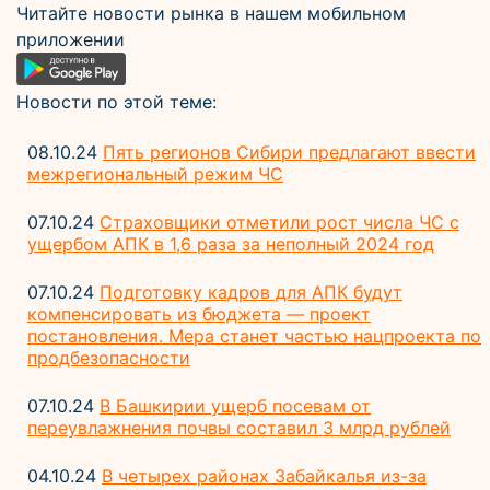
Читайте новости рынка в нашем мобильном
приложении
Новости по этой теме:
08.10.24
Пять регионов Сибири предлагают ввести
межрегиональный режим ЧС
07.10.24
Страховщики отметили рост числа ЧС с
ущербом АПК в 1,6 раза за неполный 2024 год
07.10.24
Подготовку кадров для АПК будут
компенсировать из бюджета — проект
постановления. Мера станет частью нацпроекта по
продбезопасности
07.10.24
В Башкирии ущерб посевам от
переувлажнения почвы составил 3 млрд рублей
04.10.24
В четырех районах Забайкалья из-за