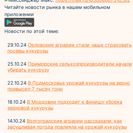
Мессенджер Макс:
https://max.ru/id5008007310_biz
Читайте новости рынка в нашем мобильном
приложении
Новости по этой теме:
29.10.24
Орловские аграрии стали чаще страховать
посевы кукурузы
25.10.24
Приморские сельхозпроизводители начали
убирать кукурузу
22.10.24
В Подмосковье урожай кукурузы на зерно
превысил 7 тысяч тонн
18.10.24
В Мордовии подходит к финишу уборка
зерновой кукурузы
14.10.24
Волгоградские аграрии рассказали, как
засушливая погода повлияла на урожай кукурузы