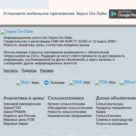
Установите мобильное приложение Зерно Он-Лайн:
Информационное агентство Зерно Он-Лайн
.
Свидетельство о регистрации СМИ ИА №ФС77-31392 от 12 марта 2008 г.
Новости, аналитика, цены, статистика аграрного рынка.
Использование открытых материалов разрешается с обязательной
гиперссылкой на Zol.ru. Редакция не несет ответственности за достоверность
информации, опубликованной на Доске объявлений, в пресс-релизах и
сообщениях других информационных агентств.
Контакты
Подписка
Реклама
Макс
Телеграм
RSS
PDA
Аналитика и цены
Сельхозтехника
Доска объявлени
Зерновой еженедельник
Каталог сельхозтехники
Сельхозкультуры
ЗерноСТАТ
Обсуждение сельхозтехники
Продукты переработки
ЗерноТРАФИК
Новости сельхозтехники
Корма
Индексы цен России
Коммерческие предложения
Сельхозтехника
Мировые цены FOB
Семена и агросредства
Мировые биржи
Услуги на агрорынке