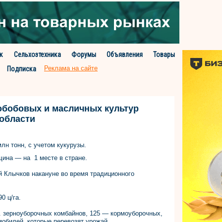
к
Сельхозтехника
Форумы
Объявления
Товары
Реклама на сайте
Подписка
нобобовых и масличных культур
 области
млн тонн, с учетом кукурузы.
щина — на 1 месте в стране.
й Клычков накануне во время традиционного
0 ц/га.
. зерноуборочных комбайнов, 125 — кормоуборочных,
омобилей, которые перевозят урожай.