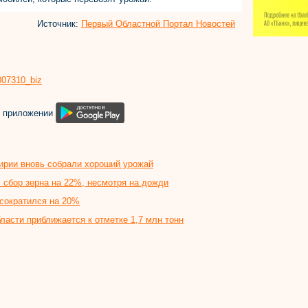
Источник:
Первый Областной Портал Новостей
8007310_biz
м приложении
ирии вновь собрали хороший урожай
л сбор зерна на 22%, несмотря на дожди
 сократился на 20%
ласти приближается к отметке 1,7 млн тонн