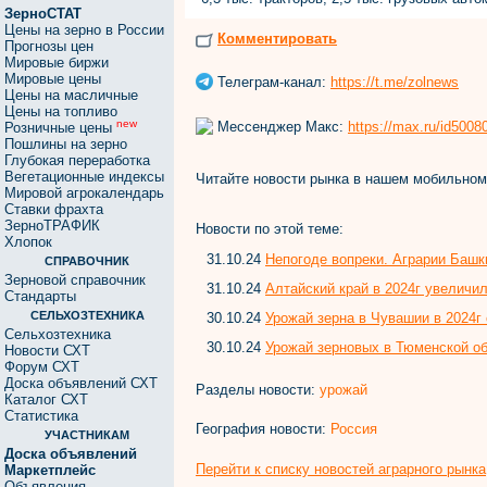
ЗерноСТАТ
Цены на зерно в России
Комментировать
Прогнозы цен
Мировые биржи
Мировые цены
Телеграм-канал:
https://t.me/zolnews
Цены на масличные
Цены на топливо
new
Мессенджер Макс:
https://max.ru/id500
Розничные цены
Пошлины на зерно
Глубокая переработка
Вегетационные индексы
Читайте новости рынка в нашем мобильно
Мировой агрокалендарь
Ставки фрахта
ЗерноТРАФИК
Новости по этой теме:
Хлопок
31.10.24
Непогоде вопреки. Аграрии Башк
СПРАВОЧНИК
Зерновой справочник
31.10.24
Алтайский край в 2024г увеличи
Стандарты
СЕЛЬХОЗТЕХНИКА
30.10.24
Урожай зерна в Чувашии в 2024г
Сельхозтехника
30.10.24
Урожай зерновых в Тюменской об
Новости СХТ
Форум СХТ
Доска объявлений СХТ
Разделы новости:
урожай
Каталог СХТ
Статистика
География новости:
Россия
УЧАСТНИКАМ
Доска объявлений
Перейти к списку новостей аграрного рынка
Маркетплейс
Объявления