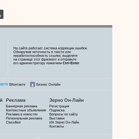
На сайте работает система коррекции ошибок.
Обнаружив неточность в тексте или
неработоспособность ссылки, выделите
на странице этот фрагмент и отправьте
его администратору нажатием
Ctrl
+
Enter
.
ВКонтакте
Бизнес Онлайн
й
Реклама
Зерно Он-Лайн
Баннерная реклама
Регистрация
Контекстные объявления
Подписка
Реклама в новостях
Вопросы по сайту
Региональная реклама
Выставки
Classified
ИА Зерно Он-Лайн
Контакты