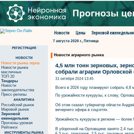
Новости
Цены
Зерновой еженедельни
7 августа 2026 г., Пятница
РЕГИСТРАЦИЯ
Новости аграрного рынка
НОВОСТИ
Новости рынка зерна
4,5 млн тонн зерновых, зер
Новости рынка
собрали аграрии Орловской
масличных
ТОП 20
31 октября 2024 13:45
Тендеры
Новости
Всего в 2024 году планируют собрать 4,8 
законодательства
Пресс-релизы
По урожайности кукурузы, к слову, Орлов
АНАЛИТИКА
Российский рынок
Об этом сказал губернатор области Андре
Мировой рынок
вечернего эфира в соцсетях.
Зерновой
еженедельник
Урожайность кукурузы в регионе — более 9
Прогнозы урожая
Рейтинги
В уборочной на Орловщине занято 2,4 тыс
ИНСТРУМЕНТЫ РЫНКА
6,3 тыс. тракторов, 2,5 тыс. грузовых авт