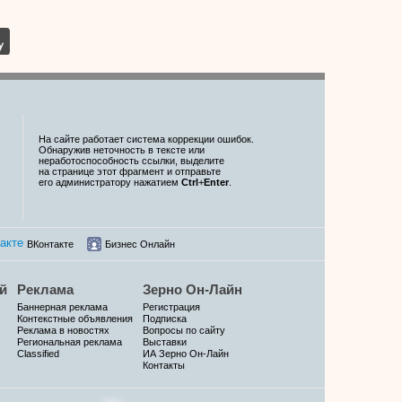
На сайте работает система коррекции ошибок.
Обнаружив неточность в тексте или
неработоспособность ссылки, выделите
на странице этот фрагмент и отправьте
его администратору нажатием
Ctrl
+
Enter
.
ВКонтакте
Бизнес Онлайн
й
Реклама
Зерно Он-Лайн
Баннерная реклама
Регистрация
Контекстные объявления
Подписка
Реклама в новостях
Вопросы по сайту
Региональная реклама
Выставки
Classified
ИА Зерно Он-Лайн
Контакты