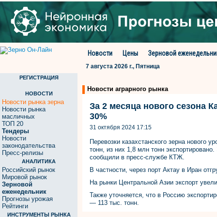
Новости
Цены
Зерновой еженедельни
7 августа 2026 г., Пятница
РЕГИСТРАЦИЯ
Новости аграрного рынка
НОВОСТИ
Новости рынка зерна
За 2 месяца нового сезона К
Новости рынка
30%
масличных
ТОП 20
31 октября 2024 17:15
Тендеры
Новости
Перевозки казахстанского зерна нового уро
законодательства
тонн, из них 1,8 млн тонн экспортировано
Пресс-релизы
сообщили в пресс-службе КТЖ.
АНАЛИТИКА
Российский рынок
В частности, через порт Актау в Иран отгр
Мировой рынок
На рынки Центральной Азии экспорт увели
Зерновой
еженедельник
Также уточняется, что в Россию экспортир
Прогнозы урожая
— 113 тыс. тонн.
Рейтинги
ИНСТРУМЕНТЫ РЫНКА