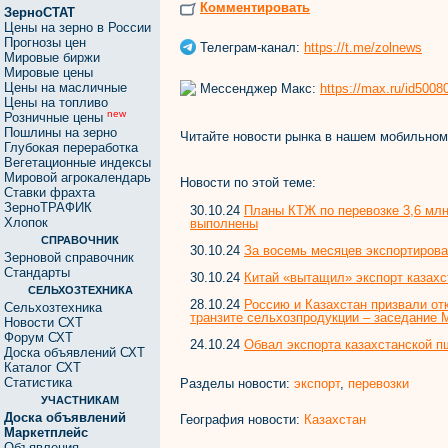
Комментировать
ЗерноСТАТ
Цены на зерно в России
Прогнозы цен
Телеграм-канал:
https://t.me/zolnews
Мировые биржи
Мировые цены
Цены на масличные
Мессенджер Макс:
https://max.ru/id500
Цены на топливо
new
Розничные цены
Пошлины на зерно
Читайте новости рынка в нашем мобильно
Глубокая переработка
Вегетационные индексы
Мировой агрокалендарь
Новости по этой теме:
Ставки фрахта
ЗерноТРАФИК
30.10.24
Планы КТЖ по перевозке 3,6 млн
Хлопок
выполнены
СПРАВОЧНИК
30.10.24
За восемь месяцев экспортирован
Зерновой справочник
Стандарты
30.10.24
Китай «вытащил» экспорт казахс
СЕЛЬХОЗТЕХНИКА
28.10.24
Россию и Казахстан призвали отк
Сельхозтехника
транзите сельхозпродукции – заседание
Новости СХТ
Форум СХТ
24.10.24
Обвал экспорта казахстанской 
Доска объявлений СХТ
Каталог СХТ
Статистика
Разделы новости:
экспорт
,
перевозки
УЧАСТНИКАМ
Доска объявлений
География новости:
Казахстан
Маркетплейс
Объявления