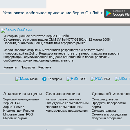
Установите мобильное приложение Зерно Он-Лайн:
Информационное агентство Зерно Он-Лайн
.
Свидетельство о регистрации СМИ ИА №ФС77-31392 от 12 марта 2008 г.
Новости, аналитика, цены, статистика аграрного рынка.
Использование открытых материалов разрешается с обязательной
гиперссылкой на Zol.ru. Редакция не несет ответственности за достоверность
информации, опубликованной на Доске объявлений, в пресс-релизах и
сообщениях других информационных агентств.
Контакты
Подписка
Реклама
Макс
Телеграм
RSS
PDA
Аналитика и цены
Сельхозтехника
Доска объявлени
Зерновой еженедельник
Каталог сельхозтехники
Сельхозкультуры
ЗерноСТАТ
Обсуждение сельхозтехники
Продукты переработки
ЗерноТРАФИК
Новости сельхозтехники
Корма
Индексы цен России
Коммерческие предложения
Сельхозтехника
Мировые цены FOB
Семена и агросредства
Мировые биржи
Услуги на агрорынке