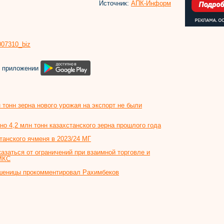
Источник:
АПК-Информ
8007310_biz
м приложении
 тонн зерна нового урожая на экспорт не были
о 4,2 млн тонн казахстанского зерна прошлого года
танского ячменя в 2023/24 МГ
азаться от ограничений при взаимной торговле и
 МКС
пшеницы прокомментировал Рахимбеков