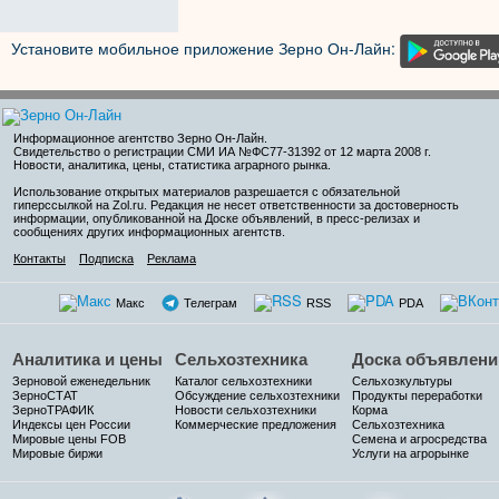
Установите мобильное приложение Зерно Он-Лайн:
Информационное агентство Зерно Он-Лайн
.
Свидетельство о регистрации СМИ ИА №ФС77-31392 от 12 марта 2008 г.
Новости, аналитика, цены, статистика аграрного рынка.
Использование открытых материалов разрешается с обязательной
гиперссылкой на Zol.ru. Редакция не несет ответственности за достоверность
информации, опубликованной на Доске объявлений, в пресс-релизах и
сообщениях других информационных агентств.
Контакты
Подписка
Реклама
Макс
Телеграм
RSS
PDA
Аналитика и цены
Сельхозтехника
Доска объявлени
Зерновой еженедельник
Каталог сельхозтехники
Сельхозкультуры
ЗерноСТАТ
Обсуждение сельхозтехники
Продукты переработки
ЗерноТРАФИК
Новости сельхозтехники
Корма
Индексы цен России
Коммерческие предложения
Сельхозтехника
Мировые цены FOB
Семена и агросредства
Мировые биржи
Услуги на агрорынке