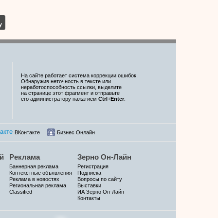
На сайте работает система коррекции ошибок.
Обнаружив неточность в тексте или
неработоспособность ссылки, выделите
на странице этот фрагмент и отправьте
его администратору нажатием
Ctrl
+
Enter
.
ВКонтакте
Бизнес Онлайн
й
Реклама
Зерно Он-Лайн
Баннерная реклама
Регистрация
Контекстные объявления
Подписка
Реклама в новостях
Вопросы по сайту
Региональная реклама
Выставки
Classified
ИА Зерно Он-Лайн
Контакты