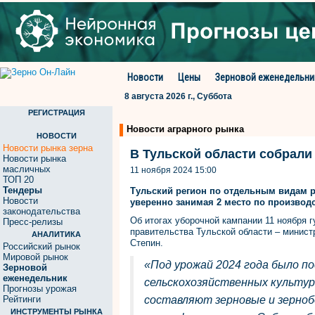
Новости
Цены
Зерновой еженедельни
8 августа 2026 г., Суббота
РЕГИСТРАЦИЯ
Новости аграрного рынка
НОВОСТИ
Новости рынка зерна
В Тульской области собрали 
Новости рынка
масличных
11 ноября 2024 15:00
ТОП 20
Тендеры
Тульский регион по отдельным видам ра
Новости
уверенно занимая 2 место по производс
законодательства
Об итогах уборочной кампании 11 ноября 
Пресс-релизы
правительства Тульской области – минист
АНАЛИТИКА
Степин.
Российский рынок
Мировой рынок
«Под урожай 2024 года было по
Зерновой
еженедельник
сельскохозяйственных культур
Прогнозы урожая
Рейтинги
составляют зерновые и зерноб
ИНСТРУМЕНТЫ РЫНКА