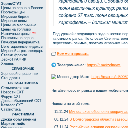
картофель и овощи. Собрано бо
ЗерноСТАТ
Цены на зерно в России
тонн масличных культур: рапса
Прогнозы цен
собрано 67 тыс. тонн овощных
Мировые биржи
Мировые цены
картофеля». – доложил минист
Цены на масличные
Цены на топливо
new
Розничные цены
Под урожай следующего года высеяно поря
Пошлины на зерно
га озимого рапса. По словам Степина, вел
Глубокая переработка
пересевать озимые, поэтому аграриям нео
Вегетационные индексы
Мировой агрокалендарь
Комментировать
Ставки фрахта
ЗерноТРАФИК
Хлопок
Телеграм-канал:
https://t.me/zolnews
СПРАВОЧНИК
Зерновой справочник
Мессенджер Макс:
https://max.ru/id500
Стандарты
СЕЛЬХОЗТЕХНИКА
Сельхозтехника
Читайте новости рынка в нашем мобильно
Новости СХТ
Форум СХТ
Доска объявлений СХТ
Новости по этой теме:
Каталог СХТ
Статистика
11.11.24
Минсельхоз обеспечит координа
УЧАСТНИКАМ
08.11.24
В Волгоградской области заверш
Доска объявлений
Маркетплейс
07.11.24
Российские аграрии собрали боле
Объявления