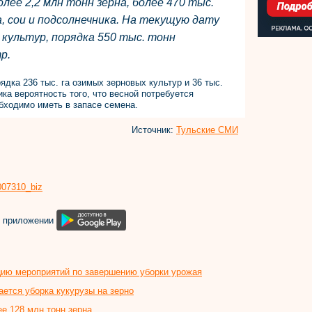
лее 2,2 млн тонн зерна, более 470 тыс.
, сои и подсолнечника. На текущую дату
 культур, порядка 550 тыс. тонн
р.
дка 236 тыс. га озимых зерновых культур и 36 тыс.
ика вероятность того, что весной потребуется
бходимо иметь в запасе семена.
Источник:
Тульские СМИ
8007310_biz
м приложении
цию мероприятий по завершению уборки урожая
ается уборка кукурузы на зерно
е 128 млн тонн зерна