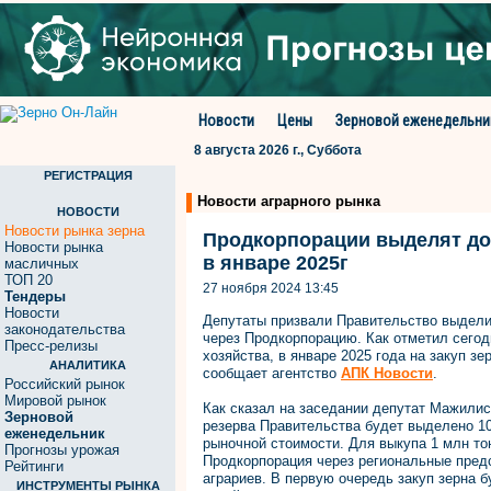
Новости
Цены
Зерновой еженедельни
8 августа 2026 г., Суббота
РЕГИСТРАЦИЯ
Новости аграрного рынка
НОВОСТИ
Новости рынка зерна
Продкорпорации выделят до
Новости рынка
в январе 2025г
масличных
ТОП 20
27 ноября 2024 13:45
Тендеры
Новости
Депутаты призвали Правительство выдели
законодательства
через Продкорпорацию. Как отметил сегод
Пресс-релизы
хозяйства, в январе 2025 года на закуп з
АНАЛИТИКА
сообщает агентство
АПК Новости
.
Российский рынок
Мировой рынок
Как сказал на заседании депутат Мажилис
Зерновой
резерва Правительства будет выделено 10 
еженедельник
рыночной стоимости. Для выкупа 1 млн то
Прогнозы урожая
Продкорпорация через региональные предс
Рейтинги
аграриев. В первую очередь закуп зерна 
ИНСТРУМЕНТЫ РЫНКА