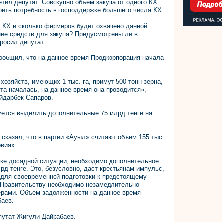
етил депутат. Совокупно объем закупа от одного КХ
рить потребность в господдержке большего числа КХ.
о КХ и сколько фермеров будет охвачено данной
ние средств для закупа? Предусмотрены ли в
росил депутат.
ообщил, что на данное время Продкорпорация начала
хозяйств, имеющих 1 тыс. га, примут 500 тонн зерна,
ота началась, на данное время она проводится», -
йдарбек Сапаров.
руется выделить дополнительные 75 млрд тенге на
 сказал, что в партии «Ауыл» считают объем 155 тыс.
виях.
ке досадной ситуации, необходимо дополнительное
рд тенге. Это, безусловно, даст крестьянам импульс,
о, для своевременной подготовки к предстоящему
, Правительству необходимо незамедлительно
ерами. Объем задолженности на данное время
баев.
епутат Жигули Дайрабаев.