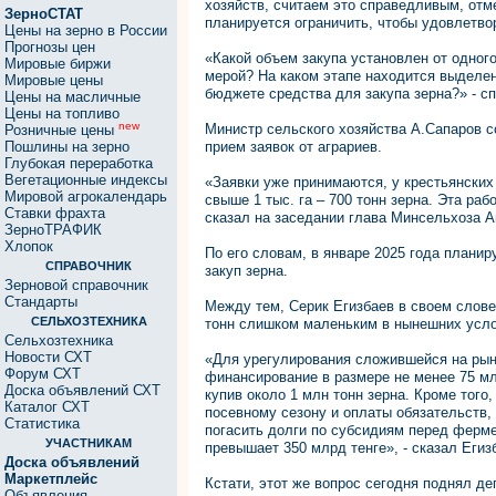
хозяйств, считаем это справедливым, отм
ЗерноСТАТ
планируется ограничить, чтобы удовлетво
Цены на зерно в России
Прогнозы цен
«Какой объем закупа установлен от одног
Мировые биржи
мерой? На каком этапе находится выделе
Мировые цены
бюджете средства для закупа зерна?» - сп
Цены на масличные
Цены на топливо
new
Министр сельского хозяйства А.Сапаров с
Розничные цены
Пошлины на зерно
прием заявок от аграриев.
Глубокая переработка
Вегетационные индексы
«Заявки уже принимаются, у крестьянских 
Мировой агрокалендарь
свыше 1 тыс. га – 700 тонн зерна. Эта раб
Ставки фрахта
сказал на заседании глава Минсельхоза А
ЗерноТРАФИК
Хлопок
По его словам, в январе 2025 года плани
СПРАВОЧНИК
закуп зерна.
Зерновой справочник
Стандарты
Между тем, Серик Егизбаев в своем слове
СЕЛЬХОЗТЕХНИКА
тонн слишком маленьким в нынешних усло
Сельхозтехника
Новости СХТ
«Для урегулирования сложившейся на рын
Форум СХТ
финансирование в размере не менее 75 мл
Доска объявлений СХТ
купив около 1 млн тонн зерна. Кроме тог
Каталог СХТ
посевному сезону и оплаты обязательств
Статистика
погасить долги по субсидиям перед ферм
УЧАСТНИКАМ
превышает 350 млрд тенге», - сказал Егиз
Доска объявлений
Маркетплейс
Кстати, этот же вопрос сегодня поднял д
Объявления