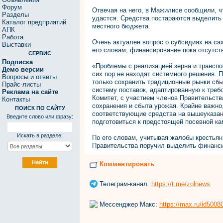
Форум
Отвечая на него, в Мажилисе сообщили, ч
Разделы
удастся. Средства постараются выделить п
Каталог предприятий
местного бюджета.
АПК
Работа
Очень актуален вопрос о субсидиях на са
Выставки
его словам, финансирование пока отсутст
СЕРВИС
Подписка
«Проблемы с реализацией зерна и трансп
Демо версии
сих пор не находят системного решения. 
Вопросы и ответы
только сохранить традиционные рынки сбы
Прайс-листы
систему поставок, адаптированную к треб
Реклама на сайте
Комитет, с участием членов Правительств
Контакты
сохранения и сбыта урожая. Крайне важно
ПОИСК ПО САЙТУ
соответствующие средства на вышеуказан
Введите слово или фразу:
подготовиться к предстоящей посевной кам
Искать в разделе:
По его словам, учитывая жалобы крестьян
Правительства поручил выделить финанси
Комментировать
Телеграм-канал:
https://t.me/zolnews
Мессенджер Макс:
https://max.ru/id500