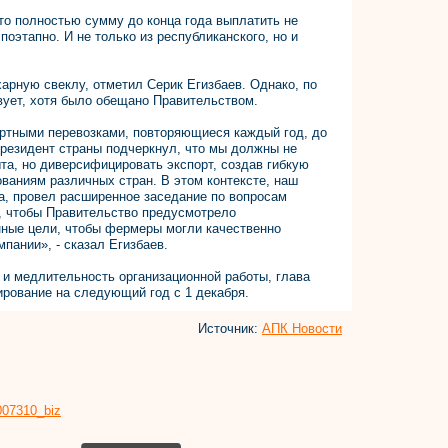
то полностью сумму до конца года выплатить не
оэтапно. И не только из республиканского, но и
харную свеклу, отметил Серик Егизбаев. Однако, по
вует, хотя было обещано Правительством.
ортными перевозками, повторяющиеся каждый год, до
Президент страны подчеркнул, что мы должны не
та, но диверсифицировать экспорт, создав гибкую
ованиям различных стран. В этом контексте, наш
а, провел расширенное заседание по вопросам
, чтобы Правительство предусмотрело
ные цели, чтобы фермеры могли качественно
пании», - сказал Егизбаев.
 и медлительность организационной работы, глава
рование на следующий год с 1 декабря.
Источник:
АПК Новости
8007310_biz