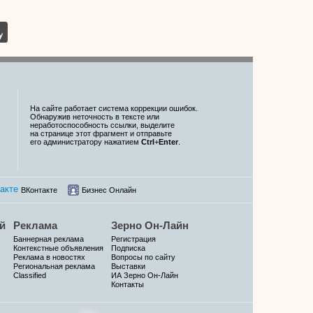
На сайте работает система коррекции ошибок.
Обнаружив неточность в тексте или
неработоспособность ссылки, выделите
на странице этот фрагмент и отправьте
его администратору нажатием
Ctrl
+
Enter
.
ВКонтакте
Бизнес Онлайн
й
Реклама
Зерно Он-Лайн
Баннерная реклама
Регистрация
Контекстные объявления
Подписка
Реклама в новостях
Вопросы по сайту
Региональная реклама
Выставки
Classified
ИА Зерно Он-Лайн
Контакты