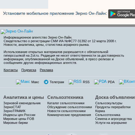
Установите мобильное приложение Зерно Он-Лайн:
Информационное агентство Зерно Он-Лайн
.
Свидетельство о регистрации СМИ ИА №ФС77-31392 от 12 марта 2008 г.
Новости, аналитика, цены, статистика аграрного рынка.
Использование открытых материалов разрешается с обязательной
гиперссылкой на Zol.ru. Редакция не несет ответственности за достоверность
информации, опубликованной на Доске объявлений, в пресс-релизах и
сообщениях других информационных агентств.
Контакты
Подписка
Реклама
Макс
Телеграм
RSS
PDA
Аналитика и цены
Сельхозтехника
Доска объявлени
Зерновой еженедельник
Каталог сельхозтехники
Сельхозкультуры
ЗерноСТАТ
Обсуждение сельхозтехники
Продукты переработки
ЗерноТРАФИК
Новости сельхозтехники
Корма
Индексы цен России
Коммерческие предложения
Сельхозтехника
Мировые цены FOB
Семена и агросредства
Мировые биржи
Услуги на агрорынке