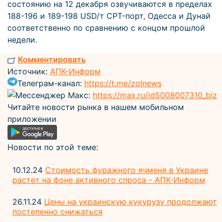
состоянию на 12 декабря озвучиваются в пределах
188-196 и 189-198 USD/т CPT-порт, Одесса и Дунай
соответственно по сравнению с концом прошлой
недели.
Комментировать
Источник:
АПК-Информ
Телеграм-канал:
https://t.me/zolnews
Мессенджер Макс:
https://max.ru/id5008007310_biz
Читайте новости рынка в нашем мобильном
приложении
Новости по этой теме:
10.12.24
Стоимость фуражного ячменя в Украине
растет на фоне активного спроса - АПК-Информ
26.11.24
Цены на украинскую кукурузу продолжают
постепенно снижаться