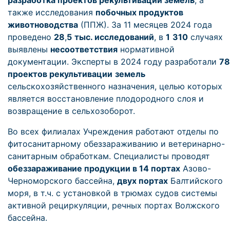
разработка проектов рекультивации земель
, а
также исследования
побочных продуктов
животноводства
(ППЖ). За 11 месяцев 2024 года
проведено
28
,
5
тыс. исследований
, в
1
310
случаях
выявлены
несоответствия
нормативной
документации. Эксперты в 2024 году разработали
78
проектов рекультивации
земель
сельскохозяйственного назначения, целью которых
является восстановление плодородного слоя и
возвращение в сельхозоборот.
Во всех филиалах Учреждения работают отделы по
фитосанитарному обеззараживанию и ветеринарно-
санитарным обработкам. Специалисты проводят
обеззараживание продукции в 14 портах
Азово-
Черноморского бассейна,
двух портах
Балтийского
моря, в т.ч. с установкой в трюмах судов системы
активной рециркуляции, речных портах Волжского
бассейна.