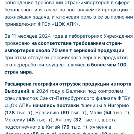
соблюдение требований стран-импортеров в сфере
безопасности и качества поставляемой продукции –
важнейшая задача, и ключевая роль в ее выполнении
принадлежит ФГБУ «ЦОК АПК».
За 11 месяцев 2024 года в лабораториях Учреждения
проверено
на соответствие требованиям стран-
импортеров около 70 млн т
зерновой продукции
,
при этом отгрузки российского зерна и продуктов
его переработки осуществлялись
в более чем 100
стран мира
.
Расширена география отгрузок
продукции из порта
Высоцкий
: в 2024 году с Балтики под контролем
специалистов Санкт-Петербургского филиала ФГБУ
«ЦОК АПК»
начались
поставки
пшеницы в Нигерию
(
178
тыс. т), Бразилию (
60
тыс. т), Мали (
54
тыс. т),
Мексику (
48
тыс. т), Анголу (
32
тыс. т), шрота
подсолнечного в Китай (
79
тыс. т), ячменя в