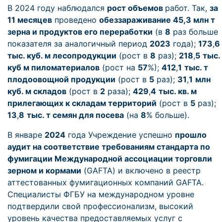
В 2024 году наблюдался
рост объемов
работ. Так,
за
11 месяцев
проведено
обеззараживание 45,3 млн т
зерна и продуктов его переработки
(в
8
раз больше
показателя за аналогичный период
2023
года);
173
,
6
тыс. куб. м лесопродукции
(рост в
8
раз);
218
,
5
тыс.
куб м пиломатериалов
(рост на
57
%);
412
,
1
тыс. т
плодоовощной продукции
(рост в
5
раз);
31
,
1
млн
куб. м складов
(рост в
2
раза);
429
,
4
тыс. кв. м
прилегающих к складам территорий
(рост в
5
раз);
13
,
8
тыс. т семян для посева
(на
8
% больше).
В январе
2024
года Учреждение успешно
прошло
аудит на соответствие требованиям стандарта по
фумигации Международной ассоциации торговли
зерном и кормами
(GAFTA) и включено в реестр
аттестованных фумигационных компаний GAFTA.
Специалисты ФГБУ на международном уровне
подтвердили свой профессионализм, высокий
уровень качества предоставляемых услуг с