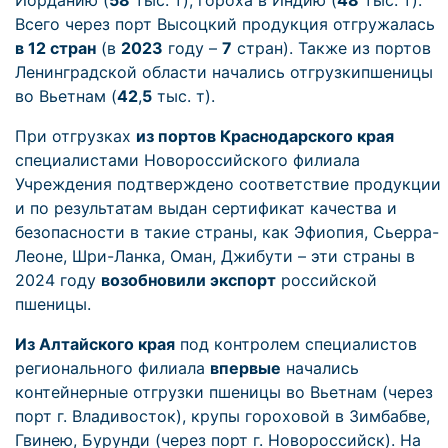
Иорданию (
58
тыс. т), гороха в Индию (
48
тыс. т).
Всего через порт Высоцкий продукция отгружалась
в 12 стран
(в
2023
году –
7
стран). Также из портов
Ленинградской области начались отгрузкипшеницы
во Вьетнам (
42
,
5
тыс. т).
При отгрузках
из портов Краснодарского края
специалистами Новороссийского филиала
Учреждения подтверждено соответствие продукции
и по результатам выдан сертификат качества и
безопасности в такие страны, как Эфиопия, Сьерра-
Леоне, Шри-Ланка, Оман, Джибути – эти страны в
2024 году
возобновили экспорт
российской
пшеницы.
Из Алтайского края
под контролем специалистов
регионального филиала
впервые
начались
контейнерные отгрузки пшеницы во Вьетнам (через
порт г. Владивосток), крупы гороховой в Зимбабве,
Гвинею, Бурунди (через порт г. Новороссийск). На