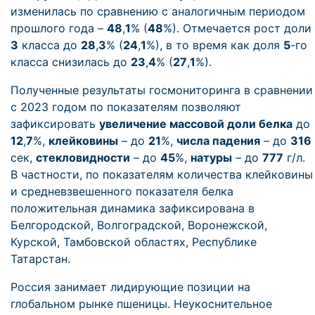
изменилась по сравнению с аналогичным периодом
прошлого года –
48
,
1
% (
48
%). Отмечается рост доли
3
класса до
28
,
3
% (
24
,
1
%), в то время как доля
5
-го
класса снизилась до
23
,
4
% (
27
,
1
%).
Полученные результаты госмониторинга в сравнении
с 2023 годом по показателям позволяют
зафиксировать
увеличение массовой доли белка
до
12
,
7
%,
клейковины
– до
21
%,
числа падения
– до
316
сек,
стекловидности
– до
45
%,
натуры
– до
777
г/л.
В частности, по показателям количества клейковины
и средневзвешенного показателя белка
положительная динамика зафиксирована в
Белгородской, Волгоградской, Воронежской,
Курской, Тамбовской областях, Республике
Татарстан.
Россия занимает лидирующие позиции на
глобальном рынке пшеницы. Неукоснительное