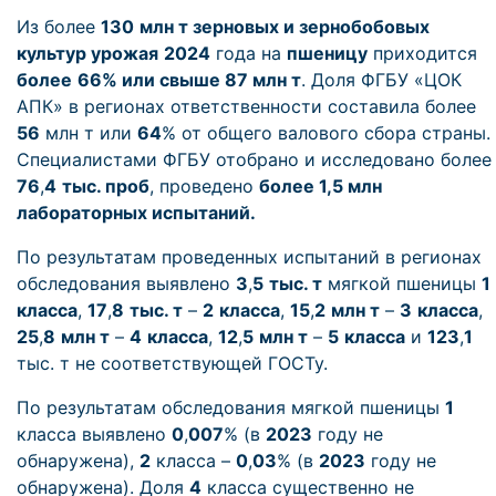
Из более
130
млн т зерновых и зернобобовых
культур урожая
2024
года на
пшеницу
приходится
более
66% или свыше 87 млн т
. Доля ФГБУ «ЦОК
АПК» в регионах ответственности составила более
56
млн т или
64
% от общего валового сбора страны.
Специалистами ФГБУ отобрано и исследовано более
76
,
4
тыс. проб
, проведено
более 1,5 млн
лабораторных испытаний.
По результатам проведенных испытаний в регионах
обследования выявлено
3
,
5
тыс. т
мягкой пшеницы
1
класса
,
17
,
8
тыс. т
–
2
класса
,
15
,
2
млн т
–
3
класса
,
25
,
8
млн т
–
4
класса
,
12
,
5
млн т
–
5
класса
и
123
,
1
тыс. т не соответствующей ГОСТу.
По результатам обследования мягкой пшеницы
1
класса выявлено
0
,
007
% (в
2023
году не
обнаружена),
2
класса –
0
,
03
% (в
2023
году не
обнаружена). Доля
4
класса существенно не