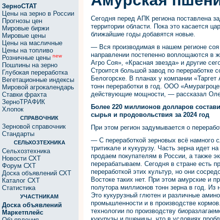
Амурская пшени
ЗерноСТАТ
Цены на зерно в России
Сегодня перед АПК региона поставлена з
Прогнозы цен
территории области. Пока это касается ц
Мировые биржи
ближайшие годы добавятся новые.
Мировые цены
Цены на масличные
— Вся производимая в нашем регионе соя
Цены на топливо
направлении постепенно воплощаются в ж
new
Розничные цены
Агро Соя», «Красная звезда» и другие сег
Пошлины на зерно
Строится большой завод по переработке с
Глубокая переработка
Белогорске. В планах у компании «Таргет
Вегетационные индексы
тонн переработки в год. ООО «Амурагроце
Мировой агрокалендарь
действующие мощности, — рассказал Оле
Ставки фрахта
ЗерноТРАФИК
Более 220 миллионов долларов состави
Хлопок
сырья и продовольствия за 2024 год
СПРАВОЧНИК
Зерновой справочник
При этом регион задумывается о переработ
Стандарты
— С переработкой зерновых всё намного 
СЕЛЬХОЗТЕХНИКА
тритикале и кукурузу. Часть зерна идет н
Сельхозтехника
продаем покупателям в России, а также э
Новости СХТ
перерабатываем. Сегодня в стране есть п
Форум СХТ
переработкой этих культур, но они сосре
Доска объявлений СХТ
Востоке таких нет. При этом амурские и п
Каталог СХТ
полутора миллионов тонн зерна в год. Из 
Статистика
Это кукурузный глютен и различные амин
УЧАСТНИКАМ
промышленности и в производстве кормов.
Доска объявлений
технологии по производству биоразлагаем
Маркетплейс
кукурузы и пшеницы, что в условиях проб
Объявления