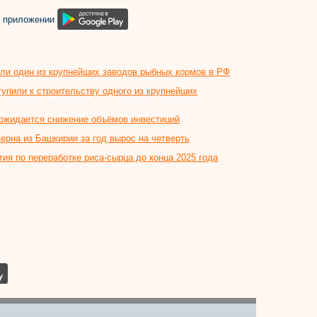
м приложении
ли один из крупнейших заводов рыбных кормов в РФ
упили к строительству одного из крупнейших
 ожидается снижение объёмов инвестиций
ерна из Башкирии за год вырос на четверть
ия по переработке риса-сырца до конца 2025 года