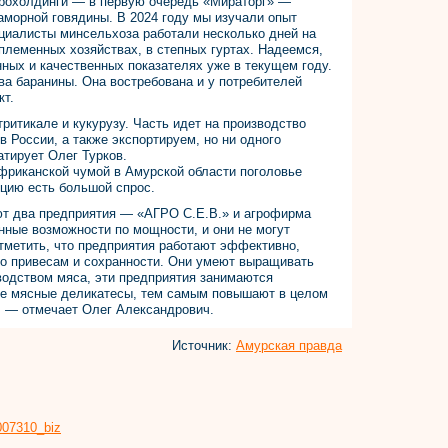
агрохолдинги — в первую очередь «Мираторг» —
морной говядины. В 2024 году мы изучали опыт
циалисты минсельхоза работали несколько дней на
племенных хозяйствах, в степных гуртах. Надеемся,
нных и качественных показателях уже в текущем году.
ва баранины. Она востребована и у потребителей
кт.
ритикале и кукурузу. Часть идет на производство
 России, а также экспортируем, но ни одного
тирует Олег Турков.
африканской чумой в Амурской области поголовье
кцию есть большой спрос.
т два предприятия — «АГРО С.Е.В.» и агрофирма
нные возможности по мощности, и они не могут
отметить, что предприятия работают эффективно,
по привесам и сохранности. Они умеют выращивать
зводством мяса, эти предприятия занимаются
гие мясные деликатесы, тем самым повышают в целом
, — отмечает Олег Александрович.
Источник:
Амурская правда
8007310_biz