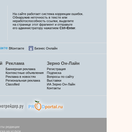
На сайте работает система коррекции ошибок.
Обнаружив неточность в тексте или
неработоспособность ссылки, выделите
на странице этот фрагмент и отправьте
его администратору нажатием
Ctrl
+
Enter
.
ВКонтакте
Бизнес Онлайн
й
Реклама
Зерно Он-Лайн
Баннерная реклама
Регистрация
Контекстные объявления
Подписка
Реклама в новостях
Вопросы по сайту
Региональная реклама
Выставки
Classified
ИА Зерно Он-Лайн
Контакты
кты редакции
ска на услуги