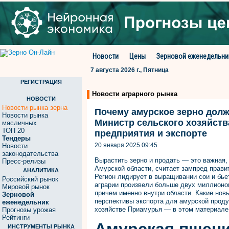
Новости
Цены
Зерновой еженедельни
7 августа 2026 г., Пятница
РЕГИСТРАЦИЯ
Новости аграрного рынка
НОВОСТИ
Новости рынка зерна
Почему амурское зерно долж
Новости рынка
Министр сельского хозяйств
масличных
ТОП 20
предприятия и экспорте
Тендеры
20 января 2025 09:45
Новости
законодательства
Вырастить зерно и продать — это важная,
Пресс-релизы
Амурской области, считает зампред прави
АНАЛИТИКА
Регион лидирует в выращивании сои и бье
Российский рынок
аграрии произвели больше двух миллионов
Мировой рынок
причем именно внутри области. Какие новы
Зерновой
перспективы экспорта для амурской проду
еженедельник
хозяйстве Приамурья — в этом материале
Прогнозы урожая
Рейтинги
ИНСТРУМЕНТЫ РЫНКА