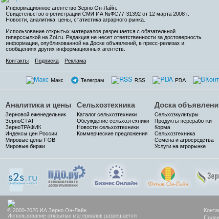
Информационное агентство Зерно Он-Лайн
.
Свидетельство о регистрации СМИ ИА №ФС77-31392 от 12 марта 2008 г.
Новости, аналитика, цены, статистика аграрного рынка.
Использование открытых материалов разрешается с обязательной
гиперссылкой на Zol.ru. Редакция не несет ответственности за достоверность
информации, опубликованной на Доске объявлений, в пресс-релизах и
сообщениях других информационных агентств.
Контакты
Подписка
Реклама
Макс
Телеграм
RSS
PDA
Аналитика и цены
Сельхозтехника
Доска объявлени
Зерновой еженедельник
Каталог сельхозтехники
Сельхозкультуры
ЗерноСТАТ
Обсуждение сельхозтехники
Продукты переработки
ЗерноТРАФИК
Новости сельхозтехники
Корма
Индексы цен России
Коммерческие предложения
Сельхозтехника
Мировые цены FOB
Семена и агросредства
Мировые биржи
Услуги на агрорынке
© 2000-2026 ИА Зерно Он-Лайн
Конта
Использование открытых материалов разрешается
Подпи