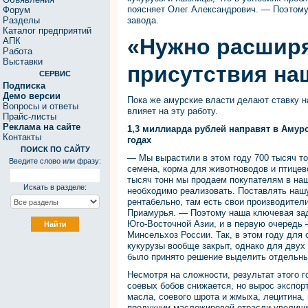
поясняет Олег Александрович. — Поэтому
Форум
Разделы
завода.
Каталог предприятий
«Нужно расшир
АПК
Работа
Выставки
присутствия на
СЕРВИС
Подписка
Демо версии
Пока же амурские власти делают ставку на
Вопросы и ответы
влияет на эту работу.
Прайс-листы
Реклама на сайте
1,3 миллиарда рублей направят в Амурс
Контакты
годах
ПОИСК ПО САЙТУ
— Мы вырастили в этом году 700 тысяч то
Введите слово или фразу:
семена, корма для животноводов и птицев
тысяч тонн мы продаем покупателям в наш
Искать в разделе:
необходимо реализовать. Поставлять наш
рентабельно, там есть свои производител
Приамурья. — Поэтому наша ключевая зад
Юго-Восточной Азии, и в первую очередь 
Минсельхоз России. Так, в этом году для
кукурузы вообще закрыт, однако для двух
было принято решение выделить отдельны
Несмотря на сложности, результат этого 
соевых бобов снижается, но вырос экспор
масла, соевого шрота и жмыха, лецитина, 
продукции масложировой отрасли увеличи