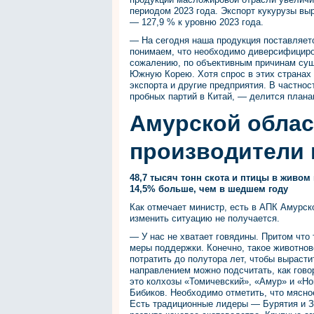
периодом 2023 года. Экспорт кукурузы выр
— 127,9 % к уровню 2023 года.
— На сегодня наша продукция поставляетс
понимаем, что необходимо диверсифициров
сожалению, по объективным причинам су
Южную Корею. Хотя спрос в этих странах 
экспорта и другие предприятия. В частно
пробных партий в Китай, — делится плана
Амурской облас
производители
48,7 тысяч тонн скота и птицы в живом 
14,5% больше, чем в шедшем году
Как отмечает министр, есть в АПК Амурск
изменить ситуацию не получается.
— У нас не хватает говядины. Притом что
меры поддержки. Конечно, такое животно
потратить до полутора лет, чтобы выраст
направлением можно подсчитать, как гово
это колхозы «Томичевский», «Амур» и «Н
Бибиков. Необходимо отметить, что мясное
Есть традиционные лидеры — Бурятия и За