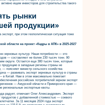
 активно ищем инвесторов для строительства такого
ять рынки
шей продукции»
 экспорт, при этом геополитическая ситуация тоже
кой области на проект «Кадры в АПК» в 2025-2027
нн зерновых культур. Наши потребности — это
одов — составляют не более 230 тысяч тонн. 90
ем округе. Остается еще 380 тысяч тонн, которые
у продукцию в западные регионы страны не
и, — поясняет министр сельского хозяйства
ача — развивать экспорт зерновых культур в страны
— в Китай. Нам в этом максимально помогает
 обеспечения российских потребителей зерном экспорт
 регионов — Амурской области и Приморского края —
е региональные экспортные квоты.
года радует, отмечает Олег Александрович. Экспорт
т продуктов с добавленной стоимостью — соевого
клетчатки. За 11 месяцев 2024 года экспорт
лся на 133,5 % по сравнению с аналогичным