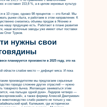
ос и составил 153,8 %, а в целом зерновых культур
я в 10 стран, однако 98 процентов — это Китай. Мы
ать рынки сбыта, и работаем в этом направлении. К
щественно снизились объемы продаж в Японию и
на нашу продукцию есть. Работают в плане развития
сти, наши молочные заводы уже имеют опыт поставки
ми Олег Турков.
ти нужны свои
 говядины
весе планируется произвести в 2025 году, это на
ой области слабое место — дефицит мяса. И пока
 таким производителям мы предлагаем серьезные
водство гораздо сложнее других отраслей — нужно
ить товарного бычка. Желающих заниматься этим
рится, «на пальцах одной руки». Лидеров четверо —
овосергеевский», а также фермер Алексей Дмитриевич
 животноводство слабо развито не только у нас.
байкальский край, Калмыкия, где исторически