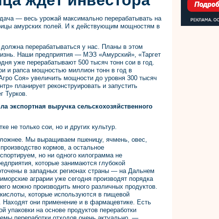
ца ждет инвестора
адача — весь урожай максимально перерабатывать на
арицы амурских полей. И к действующим мощностям в
 должна перерабатываться у нас. Планы в этом
изнь. Наши предприятия — МЭЗ «Амурский», «Таргет
одня уже перерабатывают 500 тысяч тонн сои в год.
ои и рапса мощностью миллион тонн в год в
 Агро Соя» увеличить мощности до уровня 300 тысяч
нтр» планирует реконструировать и запустить
г Турков.
ла экспортная выручка сельскохозяйственного
ке не только сои, но и других культур.
сложнее. Мы выращиваем пшеницу, ячмень, овес,
а производство кормов, а остальное
кспортируем, но ни одного килограмма не
редприятия, которые занимаются глубокой
доточены в западных регионах страны — на Дальнем
риморские аграрии уже сегодня производят порядка
него можно производить много различных продуктов.
окислоты, которые используются в пищевой
 Находят они применение и в фармацевтике. Есть
ой упаковки на основе продуктов переработки
лемы переработки отходов очень актуально, —