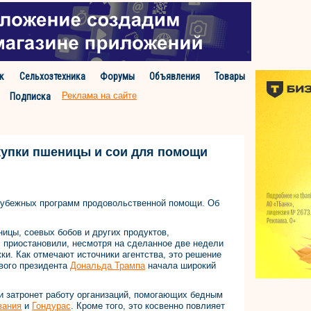
к
Сельхозтехника
Форумы
Объявления
Товары
Реклама на сайте
Подписка
купки пшеницы и сои для помощи
арубежных программ продовольственной помощи. Об
ницы, соевых бобов и других продуктов,
приостановили, несмотря на сделанное две недели
ки. Как отмечают источники агентства, это решение
ового президента
Дональда Трампа
начала широкий
и затронет работу организаций, помогающих бедным
зания
и
Гондурас
. Кроме того, это косвенно повлияет