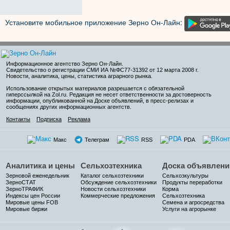
Установите мобильное приложение Зерно Он-Лайн:
Информационное агентство Зерно Он-Лайн
.
Свидетельство о регистрации СМИ ИА №ФС77-31392 от 12 марта 2008 г.
Новости, аналитика, цены, статистика аграрного рынка.
Использование открытых материалов разрешается с обязательной
гиперссылкой на Zol.ru. Редакция не несет ответственности за достоверность
информации, опубликованной на Доске объявлений, в пресс-релизах и
сообщениях других информационных агентств.
Контакты
Подписка
Реклама
Макс
Телеграм
RSS
PDA
Аналитика и цены
Сельхозтехника
Доска объявлени
Зерновой еженедельник
Каталог сельхозтехники
Сельхозкультуры
ЗерноСТАТ
Обсуждение сельхозтехники
Продукты переработки
ЗерноТРАФИК
Новости сельхозтехники
Корма
Индексы цен России
Коммерческие предложения
Сельхозтехника
Мировые цены FOB
Семена и агросредства
Мировые биржи
Услуги на агрорынке