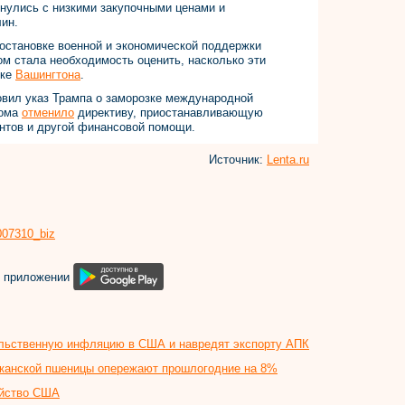
нулись с низкими закупочными ценами и
ин.
иостановке военной и экономической поддержки
ом стала необходимость оценить, насколько эти
ике
Вашингтона
.
вил указ Трампа о заморозке международной
дома
отменило
директиву, приостанавливающую
нтов и другой финансовой помощи.
Источник:
Lenta.ru
8007310_biz
м приложении
льственную инфляцию в США и навредят экспорту АПК
канской пшеницы опережают прошлогодние на 8%
яйство США