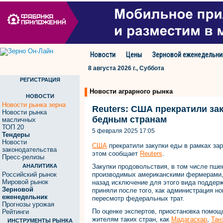
Новости
Цены
Зерновой еженедельни
8 августа 2026 г., Суббота
РЕГИСТРАЦИЯ
Новости аграрного рынка
НОВОСТИ
Новости рынка зерна
Reuters: США прекратили за
Новости рынка
бедным странам
масличных
ТОП 20
5 февраля 2025 17:05
Тендеры
Новости
США
прекратили закупки еды в рамках з
законодательства
этом сообщает
Reuters
.
Пресс-релизы
АНАЛИТИКА
Закупки продовольствия, в том числе пше
Российский рынок
производимых американскими фермерами, 
Мировой рынок
назад исключение для этого вида поддерж
Зерновой
приняли после того, как администрация н
еженедельник
пересмотр федеральных трат.
Прогнозы урожая
По оценке экспертов, приостановка помощ
Рейтинги
жителям таких стран, как
Мадагаскар
,
Тан
ИНСТРУМЕНТЫ РЫНКА