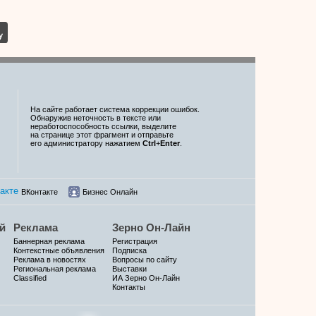
На сайте работает система коррекции ошибок.
Обнаружив неточность в тексте или
неработоспособность ссылки, выделите
на странице этот фрагмент и отправьте
его администратору нажатием
Ctrl
+
Enter
.
ВКонтакте
Бизнес Онлайн
й
Реклама
Зерно Он-Лайн
Баннерная реклама
Регистрация
Контекстные объявления
Подписка
Реклама в новостях
Вопросы по сайту
Региональная реклама
Выставки
Classified
ИА Зерно Он-Лайн
Контакты