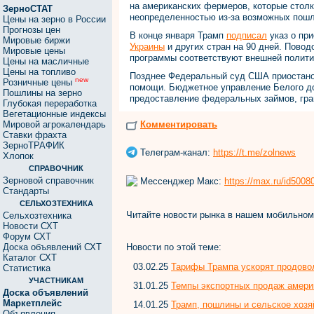
на американских фермеров, которые столк
ЗерноСТАТ
неопределенностью из-за возможных пошл
Цены на зерно в России
Прогнозы цен
В конце января Трамп
подписал
указ о пр
Мировые биржи
Украины
и других стран на 90 дней. Повод
Мировые цены
программы соответствуют внешней полит
Цены на масличные
Цены на топливо
Позднее Федеральный суд США приостано
new
Розничные цены
помощи. Бюджетное управление Белого 
Пошлины на зерно
предоставление федеральных займов, гра
Глубокая переработка
Вегетационные индексы
Мировой агрокалендарь
Комментировать
Ставки фрахта
ЗерноТРАФИК
Телеграм-канал:
https://t.me/zolnews
Хлопок
СПРАВОЧНИК
Зерновой справочник
Мессенджер Макс:
https://max.ru/id500
Стандарты
СЕЛЬХОЗТЕХНИКА
Читайте новости рынка в нашем мобильно
Сельхозтехника
Новости СХТ
Форум СХТ
Новости по этой теме:
Доска объявлений СХТ
Каталог СХТ
03.02.25
Тарифы Трампа ускорят продово
Статистика
УЧАСТНИКАМ
31.01.25
Темпы экспортных продаж амери
Доска объявлений
Маркетплейс
14.01.25
Трамп, пошлины и сельское хоз
Объявления