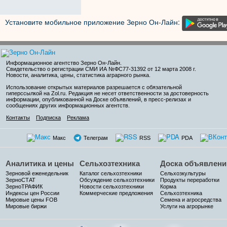
Установите мобильное приложение Зерно Он-Лайн:
Информационное агентство Зерно Он-Лайн
.
Свидетельство о регистрации СМИ ИА №ФС77-31392 от 12 марта 2008 г.
Новости, аналитика, цены, статистика аграрного рынка.
Использование открытых материалов разрешается с обязательной
гиперссылкой на Zol.ru. Редакция не несет ответственности за достоверность
информации, опубликованной на Доске объявлений, в пресс-релизах и
сообщениях других информационных агентств.
Контакты
Подписка
Реклама
Макс
Телеграм
RSS
PDA
Аналитика и цены
Сельхозтехника
Доска объявлени
Зерновой еженедельник
Каталог сельхозтехники
Сельхозкультуры
ЗерноСТАТ
Обсуждение сельхозтехники
Продукты переработки
ЗерноТРАФИК
Новости сельхозтехники
Корма
Индексы цен России
Коммерческие предложения
Сельхозтехника
Мировые цены FOB
Семена и агросредства
Мировые биржи
Услуги на агрорынке