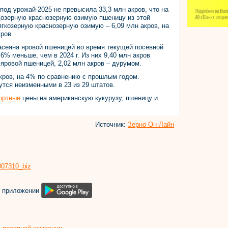
од урожай-2025 не превысила 33,3 млн акров, что на
дозерную краснозерную озимую пшеницу из этой
ягкозерную краснозерную озимую – 6,09 млн акров, на
ров.
асеяна яровой пшеницей во время текущей посевной
 6% меньше, чем в 2024 г. Из них 9,40 млн акров
 яровой пшеницей, 2,02 млн акров – дурумом.
акров, на 4% по сравнению с прошлым годом.
тся неизменными в 23 из 29 штатов.
ортные
цены на американскую кукурузу, пшеницу и
Источник:
Зерно Он-Лайн
8007310_biz
м приложении