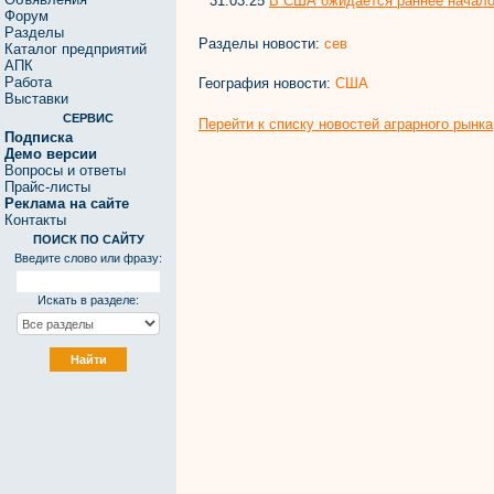
31.03.25
В США ожидается раннее начало
Форум
Разделы
Разделы новости:
сев
Каталог предприятий
АПК
Работа
География новости:
США
Выставки
СЕРВИС
Перейти к списку новостей аграрного рынка
Подписка
Демо версии
Вопросы и ответы
Прайс-листы
Реклама на сайте
Контакты
ПОИСК ПО САЙТУ
Введите слово или фразу:
Искать в разделе: