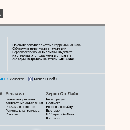
На сайте работает система коррекции ошибок.
Обнаружив неточность в тексте или
неработоспособность ссылки, выделите
на странице этот фрагмент и отправьте
его администратору нажатием
Ctrl
+
Enter
.
ВКонтакте
Бизнес Онлайн
й
Реклама
Зерно Он-Лайн
Баннерная реклама
Регистрация
Контекстные объявления
Подписка
Реклама в новостях
Вопросы по сайту
Региональная реклама
Выставки
Classified
ИА Зерно Он-Лайн
Контакты