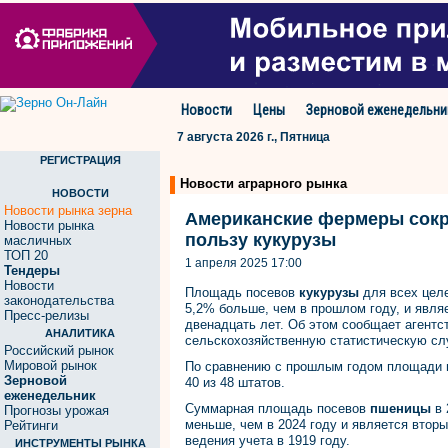
Новости
Цены
Зерновой еженедельни
7 августа 2026 г., Пятница
РЕГИСТРАЦИЯ
Новости аграрного рынка
НОВОСТИ
Новости рынка зерна
Американские фермеры сокр
Новости рынка
пользу кукурузы
масличных
ТОП 20
1 апреля 2025 17:00
Тендеры
Новости
Площадь посевов
кукурузы
для всех целе
законодательства
5,2% больше, чем в прошлом году, и явл
Пресс-релизы
двенадцать лет. Об этом сообщает агентс
АНАЛИТИКА
сельскохозяйственную статистическую с
Российский рынок
Мировой рынок
По сравнению с прошлым годом площади п
Зерновой
40 из 48 штатов.
еженедельник
Суммарная площадь посевов
пшеницы
в 
Прогнозы урожая
меньше, чем в 2024 году и является втор
Рейтинги
ведения учета в 1919 году.
ИНСТРУМЕНТЫ РЫНКА