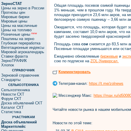
ЗерноСТАТ
Общая площадь посевов озимой пшеницы п
Цены на зерно в России
1% меньше, чем в прошлом году. На твер
Прогнозы цен
площади приходится 23,6 млн акров, на м
Мировые биржи
белозерную озимую пшеницу – 3,66 млн ак
Мировые цены
Цены на масличные
Ожидается, что площадь, которая будет з
Цены на топливо
кампании, составит 10,0 млн акров, что на
new
Розничные цены
будет засеяно твердозерной краснозерной
Пошлины на зерно
Глубокая переработка
Площадь сева
сои
снизится до 83,5 млн 
Вегетационные индексы
Посевные площади уменьшатся или остану
Мировой агрокалендарь
Ставки фрахта
Ежедневно обновляемые
бир
жевые
и
эксп
ЗерноТРАФИК
сою по подписке на
ZOL-Универсал.
Хлопок
СПРАВОЧНИК
Комментировать
Зерновой справочник
Стандарты
Телеграм-канал:
https://t.me/zolnews
СЕЛЬХОЗТЕХНИКА
Сельхозтехника
Новости СХТ
Мессенджер Макс:
https://max.ru/id500
Форум СХТ
Доска объявлений СХТ
Каталог СХТ
Читайте новости рынка в нашем мобильно
Статистика
УЧАСТНИКАМ
Доска объявлений
Новости по этой теме:
Маркетплейс
Объявления