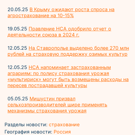
20.05.25
В Крыму ожидают роста спроса на
агрострахование на 10-15%
19.05.25
Правление НСА одобрило отчет о
деятельности союза в 2024 г.
12.05.25
На Ставрополье выделено более 270 млн
рублей на страховую поддержку озимых культур
12.05.25
НСА напоминает застрахованным
аграриям: по полису страхования урожая
«мультириск» могут быть возмещены расходы на
пересев пострадавшей культуры
05.05.25
Мишустин призвал
сельхозпроизводителей шире применять
механизмы страхования урожая
Разделы новости:
страхование
География новости:
Россия