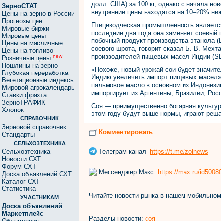
долл. США) за 100 кг, однако с начала нов
ЗерноСТАТ
внутренние цены находятся на 10–20% ниж
Цены на зерно в России
Прогнозы цен
Птицеводческая промышленность является
Мировые биржи
последние два года она заменяет соевый
Мировые цены
побочный продукт производства этанола 
Цены на масличные
соевого шрота, говорит сказал Б. В. Мех
Цены на топливо
производителей пищевых масел Индии (S
new
Розничные цены
Пошлины на зерно
«Похоже, новый урожай сои будет значите
Глубокая переработка
Индию увеличить импорт пищевых масел»,
Вегетационные индексы
пальмовое масло в основном из Индонезии
Мировой агрокалендарь
импортирует из Аргентины, Бразилии, Росс
Ставки фрахта
ЗерноТРАФИК
Соя — преимущественно богарная культура
Хлопок
этом году будут выше нормы, играют реш
СПРАВОЧНИК
Зерновой справочник
Комментировать
Стандарты
СЕЛЬХОЗТЕХНИКА
Телеграм-канал:
https://t.me/zolnews
Сельхозтехника
Новости СХТ
Форум СХТ
Мессенджер Макс:
https://max.ru/id500
Доска объявлений СХТ
Каталог СХТ
Статистика
Читайте новости рынка в нашем мобильно
УЧАСТНИКАМ
Доска объявлений
Маркетплейс
Разделы новости:
соя
Объявления