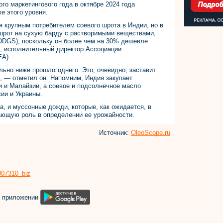
ого маркетингового года в октябре 2024 года
е этого уровня.
 крупным потребителем соевого шрота в Индии, но в
 шрот на сухую барду с растворимыми веществами,
(DDGS), поскольку он более чем на 30% дешевле
та, исполнительный директор Ассоциации
EA).
льно ниже прошлогоднего. Это, очевидно, заставит
 — отметил он. Напомним, Индия закупает
 и Малайзии, а соевое и подсолнечное масло
ии и Украины.
, и муссонные дожди, которые, как ожидается, в
ающую роль в определении ее урожайности.
Источник:
OleoScope.ru
8007310_biz
м приложении