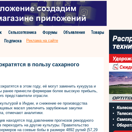
к
Сельхозтехника
Форумы
Объявления
Товары
Реклама на сайте
Подписка
ократятся в пользу сахарного
ократятся в этом году, её могут заменить кукуруза и
уры ранее принесли фермерам более высокую прибыль,
rs представители отрасли.
культурой в Индии, и снижение ее производства
пищевых масел увеличить зарубежные закупки
ла, отмечают аналитики.
цев находятся под давлением прогнозов рекордного
 переходить на другие культуры. Правительство
ермеров на соевые бобы в размере 4892 рупий (57,29