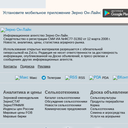
Установите мобильное приложение Зерно Он-Лайн:
Информационное агентство Зерно Он-Лайн
.
Свидетельство о регистрации СМИ ИА №ФС77-31392 от 12 марта 2008 г.
Новости, аналитика, цены, статистика аграрного рынка.
Использование открытых материалов разрешается с обязательной
гиперссылкой на Zol.ru. Редакция не несет ответственности за достоверность
информации, опубликованной на Доске объявлений, в пресс-релизах и
сообщениях других информационных агентств.
Контакты
Подписка
Реклама
Макс
Телеграм
RSS
PDA
Аналитика и цены
Сельхозтехника
Доска объявлени
Зерновой еженедельник
Каталог сельхозтехники
Сельхозкультуры
ЗерноСТАТ
Обсуждение сельхозтехники
Продукты переработки
ЗерноТРАФИК
Новости сельхозтехники
Корма
Индексы цен России
Коммерческие предложения
Сельхозтехника
Мировые цены FOB
Семена и агросредства
Мировые биржи
Услуги на агрорынке