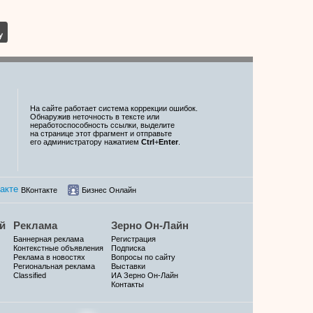
На сайте работает система коррекции ошибок.
Обнаружив неточность в тексте или
неработоспособность ссылки, выделите
на странице этот фрагмент и отправьте
его администратору нажатием
Ctrl
+
Enter
.
ВКонтакте
Бизнес Онлайн
й
Реклама
Зерно Он-Лайн
Баннерная реклама
Регистрация
Контекстные объявления
Подписка
Реклама в новостях
Вопросы по сайту
Региональная реклама
Выставки
Classified
ИА Зерно Он-Лайн
Контакты