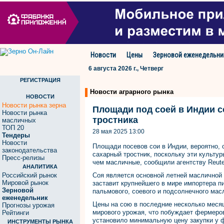
Новости
Цены
Зерновой еженедельни
6 августа 2026 г., Четверг
РЕГИСТРАЦИЯ
Новости аграрного рынка
НОВОСТИ
Новости рынка зерна
Площади под соей в Индии с
Новости рынка
тростника
масличных
ТОП 20
28 мая 2025 13:00
Тендеры
Новости
Площади посевов сои в Индии, вероятно, с
законодательства
сахарный тростник, поскольку эти культ
Пресс-релизы
чем масличные, сообщили агентству Reute
АНАЛИТИКА
Российский рынок
Соя является основной летней масличной 
Мировой рынок
заставит крупнейшего в мире импортера 
Зерновой
пальмового, соевого и подсолнечного мас
еженедельник
Цены на сою в последние несколько меся
Прогнозы урожая
мирового урожая, что побуждает фермеров
Рейтинги
установило минимальную цену закупки у ф
ИНСТРУМЕНТЫ РЫНКА