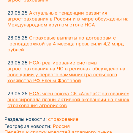
29.05.25
Актуальные тенденции развития
агрострахования в России и в мире обсуждены на
Международном круглом столе НСА
28.05.25
Страховые выплаты по договорам с
господдержкой за 4 месяца превысили 4,2 млрд
рублей
23.05.25
НСА: реагирование системы
агрострахования на ЧС в регионах обсуждено на
совещании у первого замминистра сельского
хозяйства РФ Елены Фастовой
23.05.25
НСА: член союза СК «АльфаСтрахование»
анонсировала планы активной экспансии на рынок
страхования агрорисков
Разделы новости:
страхование
География новости:
Россия
Перейти к списку новостей аграрного рынка