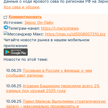
Данные о ходе ярового сева по регионам РФ на Зерн
Ход сева и уборки
.
Комментировать
Источник:
Зерно Он-Лайн
Телеграм-канал:
https://t.me/zolnews
Мессенджер Макс:
https://max.ru/id5008007310_biz
Читайте новости рынка в нашем мобильном
приложении
Новости по этой теме:
10.06.25
Посевная в России у финиша: о чем
сообщают регионы
10.06.25
Аграрии Башкирии пересеяли всего 2%
озимых под урожай 2025 года
10.06.25
Павел Малков: Выполняем стратегическую
задачу – максимально производить и