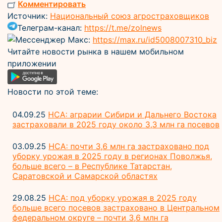
Комментировать
Источник:
Национальный союз агростраховщиков
Телеграм-канал:
https://t.me/zolnews
Мессенджер Макс:
https://max.ru/id5008007310_biz
Читайте новости рынка в нашем мобильном
приложении
Новости по этой теме:
04.09.25
НСА: аграрии Сибири и Дальнего Востока
застраховали в 2025 году около 3,3 млн га посевов
03.09.25
НСА: почти 3,6 млн га застраховано под
уборку урожая в 2025 году в регионах Поволжья,
больше всего – в Республике Татарстан,
Саратовской и Самарской областях
29.08.25
НСА: под уборку урожая в 2025 году
больше всего посевов застраховано в Центральном
федеральном округе – почти 3,6 млн га