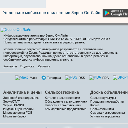
Установите мобильное приложение Зерно Он-Лайн:
Информационное агентство Зерно Он-Лайн
.
Свидетельство о регистрации СМИ ИА №ФС77-31392 от 12 марта 2008 г.
Новости, аналитика, цены, статистика аграрного рынка.
Использование открытых материалов разрешается с обязательной
гиперссылкой на Zol.ru. Редакция не несет ответственности за достоверность
информации, опубликованной на Доске объявлений, в пресс-релизах и
сообщениях других информационных агентств.
Контакты
Подписка
Реклама
Макс
Телеграм
RSS
PDA
Аналитика и цены
Сельхозтехника
Доска объявлени
Зерновой еженедельник
Каталог сельхозтехники
Сельхозкультуры
ЗерноСТАТ
Обсуждение сельхозтехники
Продукты переработки
ЗерноТРАФИК
Новости сельхозтехники
Корма
Индексы цен России
Коммерческие предложения
Сельхозтехника
Мировые цены FOB
Семена и агросредства
Мировые биржи
Услуги на агрорынке