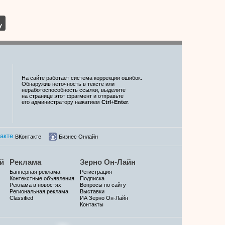
На сайте работает система коррекции ошибок.
Обнаружив неточность в тексте или
неработоспособность ссылки, выделите
на странице этот фрагмент и отправьте
его администратору нажатием
Ctrl
+
Enter
.
ВКонтакте
Бизнес Онлайн
й
Реклама
Зерно Он-Лайн
Баннерная реклама
Регистрация
Контекстные объявления
Подписка
Реклама в новостях
Вопросы по сайту
Региональная реклама
Выставки
Classified
ИА Зерно Он-Лайн
Контакты