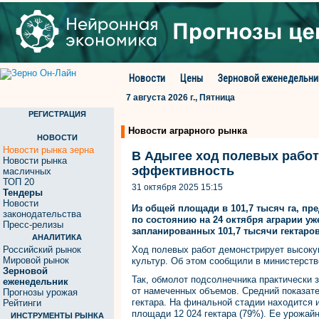
Новости
Цены
Зерновой еженедельни
7 августа 2026 г., Пятница
РЕГИСТРАЦИЯ
Новости аграрного рынка
НОВОСТИ
Новости рынка зерна
В Адыгее ход полевых рабо
Новости рынка
эффективность
масличных
ТОП 20
31 октября 2025 15:15
Тендеры
Новости
Из общей площади в 101,7 тысяч га, пр
законодательства
по состоянию на 24 октября аграрии уж
Пресс-релизы
запланированных 101,7 тысячи гектаро
АНАЛИТИКА
Российский рынок
Ход полевых работ демонстрирует высоку
Мировой рынок
культур. Об этом сообщили в министерств
Зерновой
Так, обмолот подсолнечника практически з
еженедельник
от намеченных объемов. Средний показате
Прогнозы урожая
гектара. На финальной стадии находится и
Рейтинги
площади 12 024 гектара (79%). Ее урожайн
ИНСТРУМЕНТЫ РЫНКА