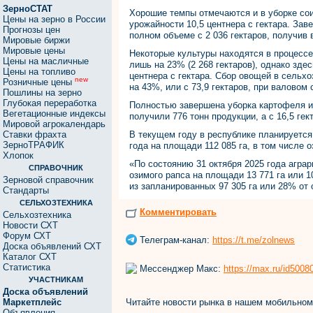
ЗерноСТАТ
Хорошие темпы отмечаются и в уборке сои:
Цены на зерно в России
урожайности 10,5 центнера с гектара. Зав
Прогнозы цен
полном объеме с 2 036 гектаров, получив в
Мировые биржи
Мировые цены
Некоторые культуры находятся в процессе
Цены на масличные
лишь на 23% (2 268 гектаров), однако зде
Цены на топливо
центнера с гектара. Сбор овощей в сельх
new
Розничные цены
на 43%, или с 73,9 гектаров, при валовом 
Пошлины на зерно
Глубокая переработка
Полностью завершена уборка картофеля и 
Вегетационные индексы
получили 776 тонн продукции, а с 16,5 гек
Мировой агрокалендарь
Ставки фрахта
В текущем году в республике планируетс
ЗерноТРАФИК
года на площади 112 085 га, в том числе 
Хлопок
«По состоянию 31 октября 2025 года агра
СПРАВОЧНИК
озимого рапса на площади 13 771 га или 1
Зерновой справочник
из запланированных 97 305 га или 28% от
Стандарты
СЕЛЬХОЗТЕХНИКА
Комментировать
Сельхозтехника
Новости СХТ
Форум СХТ
Телеграм-канал:
https://t.me/zolnews
Доска объявлений СХТ
Каталог СХТ
Статистика
Мессенджер Макс:
https://max.ru/id500
УЧАСТНИКАМ
Доска объявлений
Читайте новости рынка в нашем мобильно
Маркетплейс
Объявления