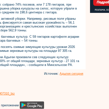
 собрано 74% посевов, или 7 178 гектаров, при
ершена уборка кукурузы на силос, которую убрали в
 среднем по 198,6 центнера с гектара.
 активной уборки. Например, рисовые поля убраны
сь фиксируется самая высокая урожайность – 56,1
озорганизациях и крестьянских хозяйствах выполнен
сборе 562,9 тонны.
бахчевых культур. С 59 гектаров картофеля аграрии
тара бахчевых – 54 тонны.
я посеять озимые зимующие культуры урожая 2026
озимые зерновые культуры на площади 97 305 га.
рии Адыгеи произвели сев следующих культур:
00% от общей площади, зерновых культур - 27 101 га
 общей площади», - сообщили в Минсельхозе РА.
Источник:
Адыгея сегодня
8007310_biz
м приложении