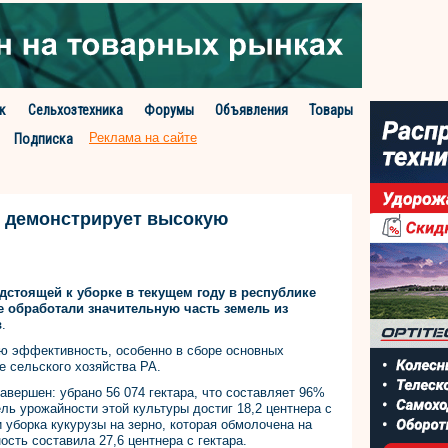
к
Сельхозтехника
Форумы
Объявления
Товары
Реклама на сайте
Подписка
т демонстрирует высокую
едстоящей к уборке в текущем году в республике
е обработали значительную часть земель из
в
.
ю эффективность, особенно в сборе основных
е сельского хозяйства РА.
авершен: убрано 56 074 гектара, что составляет 96%
ль урожайности этой культуры достиг 18,2 центнера с
 уборка кукурузы на зерно, которая обмолочена на
ость составила 27,6 центнера с гектара.