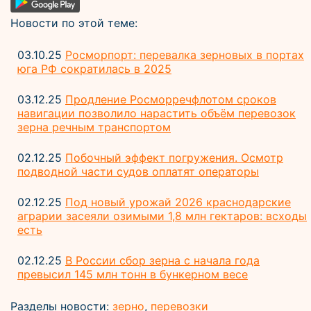
Новости по этой теме:
03.10.25
Росморпорт: перевалка зерновых в портах
юга РФ сократилась в 2025
03.12.25
Продление Росморречфлотом сроков
навигации позволило нарастить объём перевозок
зерна речным транспортом
02.12.25
Побочный эффект погружения. Осмотр
подводной части судов оплатят операторы
02.12.25
Под новый урожай 2026 краснодарские
аграрии засеяли озимыми 1,8 млн гектаров: всходы
есть
02.12.25
В России сбор зерна с начала года
превысил 145 млн тонн в бункерном весе
Разделы новости:
зерно
,
перевозки