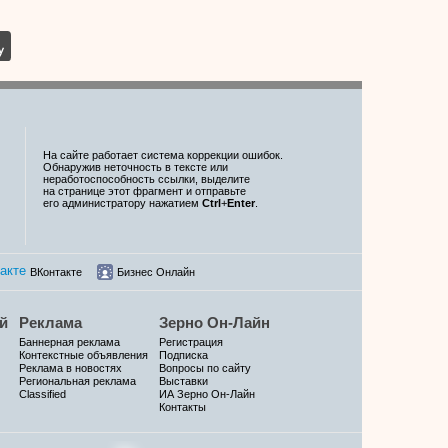
На сайте работает система коррекции ошибок.
Обнаружив неточность в тексте или
неработоспособность ссылки, выделите
на странице этот фрагмент и отправьте
его администратору нажатием
Ctrl
+
Enter
.
ВКонтакте
Бизнес Онлайн
й
Реклама
Зерно Он-Лайн
Баннерная реклама
Регистрация
Контекстные объявления
Подписка
Реклама в новостях
Вопросы по сайту
Региональная реклама
Выставки
Classified
ИА Зерно Он-Лайн
Контакты