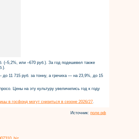
. (–5,2%, или –670 руб.). За год подешевел также
.).
до 11 715 руб. за тонну, а гречиха — на 23,9%, до 15
росо. Цены на эту культуру увеличились год к году
ицы в госфонд могут снизиться в сезоне 2026/27
.
Источник:
поле.рф
8007310_biz