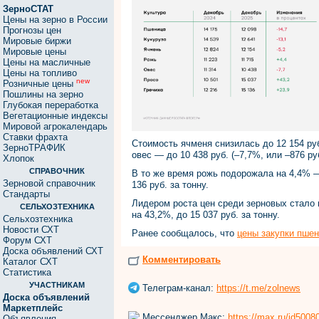
ЗерноСТАТ
Цены на зерно в России
Прогнозы цен
Мировые биржи
Мировые цены
Цены на масличные
Цены на топливо
new
Розничные цены
Пошлины на зерно
Глубокая переработка
Вегетационные индексы
Мировой агрокалендарь
Ставки фрахта
Стоимость ячменя снизилась до 12 154 руб
ЗерноТРАФИК
овес — до 10 438 руб. (–7,7%, или –876 руб
Хлопок
СПРАВОЧНИК
В то же время рожь подорожала на 4,4% — 
Зерновой справочник
136 руб. за тонну.
Стандарты
Лидером роста цен среди зерновых стало п
СЕЛЬХОЗТЕХНИКА
на 43,2%, до 15 037 руб. за тонну.
Сельхозтехника
Новости СХТ
Ранее сообщалось, что
цены закупки пшен
Форум СХТ
Доска объявлений СХТ
Комментировать
Каталог СХТ
Статистика
УЧАСТНИКАМ
Телеграм-канал:
https://t.me/zolnews
Доска объявлений
Маркетплейс
Мессенджер Макс:
https://max.ru/id500
Объявления