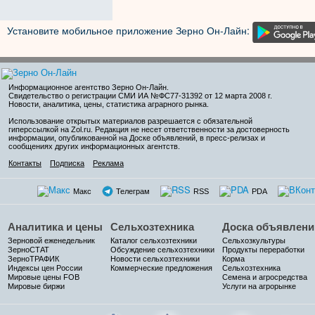
Установите мобильное приложение Зерно Он-Лайн:
Информационное агентство Зерно Он-Лайн
.
Свидетельство о регистрации СМИ ИА №ФС77-31392 от 12 марта 2008 г.
Новости, аналитика, цены, статистика аграрного рынка.
Использование открытых материалов разрешается с обязательной
гиперссылкой на Zol.ru. Редакция не несет ответственности за достоверность
информации, опубликованной на Доске объявлений, в пресс-релизах и
сообщениях других информационных агентств.
Контакты
Подписка
Реклама
Макс
Телеграм
RSS
PDA
Аналитика и цены
Сельхозтехника
Доска объявлени
Зерновой еженедельник
Каталог сельхозтехники
Сельхозкультуры
ЗерноСТАТ
Обсуждение сельхозтехники
Продукты переработки
ЗерноТРАФИК
Новости сельхозтехники
Корма
Индексы цен России
Коммерческие предложения
Сельхозтехника
Мировые цены FOB
Семена и агросредства
Мировые биржи
Услуги на агрорынке