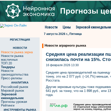
Новости
Цены
Зерновой еженедельни
7 августа 2026 г., Пятница
РЕГИСТРАЦИЯ
Новости аграрного рынка
НОВОСТИ
Новости рынка зерна
Средняя цена реализации пш
Новости рынка
снизилась почти на 15%. Ст
масличных
ТОП 20
16 февраля 2026 13:30
Тендеры
Новости
Средняя цена производителей на пшеницу н
законодательства
тонну, это на 2 077 руб. (–14,7%) меньше,
Пресс-релизы
Росстата.
АНАЛИТИКА
Российский рынок
Другие зерновые культуры тоже подешевели
Мировой рынок
641 руб. за тонну, что на 1 898 руб., или
Зерновой
года.
еженедельник
Прогнозы урожая
Рейтинги
ИНСТРУМЕНТЫ РЫНКА