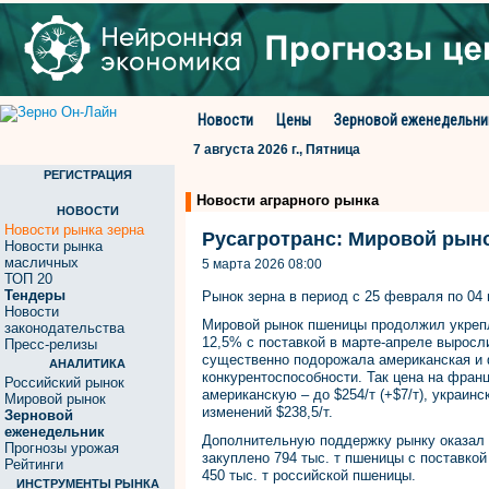
Новости
Цены
Зерновой еженедельни
7 августа 2026 г., Пятница
РЕГИСТРАЦИЯ
Новости аграрного рынка
НОВОСТИ
Новости рынка зерна
Русагротранс: Мировой рын
Новости рынка
масличных
5 марта 2026 08:00
ТОП 20
Тендеры
Рынок зерна в период с 25 февраля по 04
Новости
Мировой рынок пшеницы продолжил укрепл
законодательства
12,5% с поставкой в марте-апреле выросл
Пресс-релизы
существенно подорожала американская и ф
АНАЛИТИКА
конкурентоспособности. Так цена на франц
Российский рынок
американскую – до $254/т (+$7/т), украинс
Мировой рынок
изменений $238,5/т.
Зерновой
еженедельник
Дополнительную поддержку рынку оказал 
Прогнозы урожая
закуплено 794 тыс. т пшеницы с поставко
Рейтинги
450 тыс. т российской пшеницы.
ИНСТРУМЕНТЫ РЫНКА