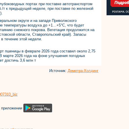
глубоководных портах при поставке автотранспортом
б./т к предыдущей неделе, при поставке по железной
т).
ральном округе и на западе Приволжского
е температуры воздуха до +1…+5°C, что будет
таянию снежного покрова. Вегетация продолжится на
стовской области, Ставропольский край). Запасы
 в течение этой недели.
рт пшеницы в феврале 2026 года составил около 2,75
. В марте 2026 года на фоне улучшения погодных
ет достичь 3,6 млн т
Источник:
Деметра-Холдинг
8007310_biz
м приложении