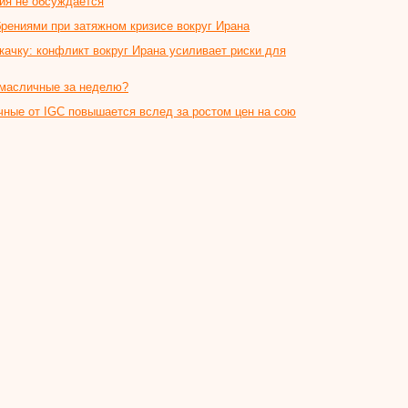
ия не обсуждается
рениями при затяжном кризисе вокруг Ирана
качку: конфликт вокруг Ирана усиливает риски для
 масличные за неделю?
чные от IGC повышается вслед за ростом цен на сою