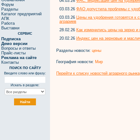
04.03.26
ФАС: индексация цен на удобрен
Форум
03.03.26
ФАО допустила проблемы с удоб
Разделы
Каталог предприятий
03.03.26
Цены на удобрения готовятся к с
АПК
аграриев
Работа
Выставки
28.02.26
Как изменились цены на зерно и
СЕРВИС
20.02.26
Индекс цен на зерновые и масли
Подписка
Демо версии
Вопросы и ответы
Разделы новости:
цены
Прайс-листы
Реклама на сайте
География новости:
Мир
Контакты
ПОИСК ПО САЙТУ
Перейти к списку новостей аграрного рынка
Введите слово или фразу:
Искать в разделе: