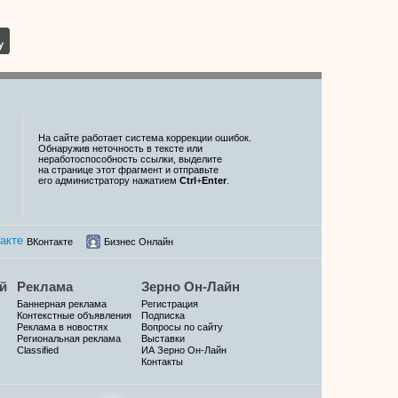
На сайте работает система коррекции ошибок.
Обнаружив неточность в тексте или
неработоспособность ссылки, выделите
на странице этот фрагмент и отправьте
его администратору нажатием
Ctrl
+
Enter
.
ВКонтакте
Бизнес Онлайн
й
Реклама
Зерно Он-Лайн
Баннерная реклама
Регистрация
Контекстные объявления
Подписка
Реклама в новостях
Вопросы по сайту
Региональная реклама
Выставки
Classified
ИА Зерно Он-Лайн
Контакты