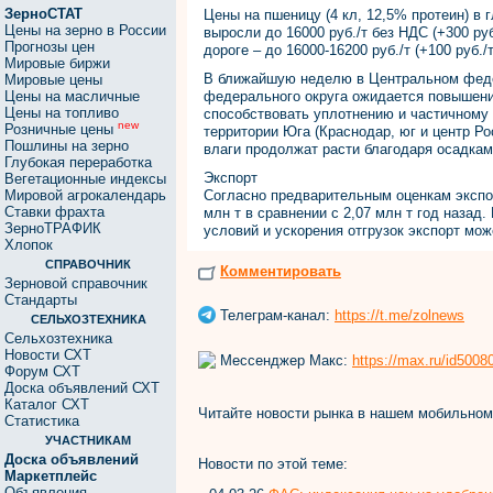
ЗерноСТАТ
Цены на пшеницу (4 кл, 12,5% протеин) в 
Цены на зерно в России
выросли до 16000 руб./т без НДС (+300 ру
Прогнозы цен
дороге – до 16000-16200 руб./т (+100 руб./
Мировые биржи
В ближайшую неделю в Центральном феде
Мировые цены
Цены на масличные
федерального округа ожидается повышени
Цены на топливо
способствовать уплотнению и частичному 
new
Розничные цены
территории Юга (Краснодар, юг и центр Ро
Пошлины на зерно
влаги продолжат расти благодаря осадкам
Глубокая переработка
Экспорт
Вегетационные индексы
Мировой агрокалендарь
Согласно предварительным оценкам экспо
Ставки фрахта
млн т в сравнении с 2,07 млн т год назад
ЗерноТРАФИК
условий и ускорения отгрузок экспорт мож
Хлопок
СПРАВОЧНИК
Комментировать
Зерновой справочник
Стандарты
Телеграм-канал:
https://t.me/zolnews
СЕЛЬХОЗТЕХНИКА
Сельхозтехника
Новости СХТ
Мессенджер Макс:
https://max.ru/id500
Форум СХТ
Доска объявлений СХТ
Каталог СХТ
Читайте новости рынка в нашем мобильно
Статистика
УЧАСТНИКАМ
Доска объявлений
Новости по этой теме:
Маркетплейс
Объявления