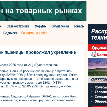
к
Сельхозтехника
Форумы
Объявления
Товары
Реклама на сайте
Подписка
ок пшеницы продолжил укрепление
 марта 2026 года от АЦ «Русагротранса»
ение. Цены на российскую пшеницу с протеином
и до $236/т FOB (+$2/т к предыдущей неделе). Также
ранцузская пшеница, что негативно сказалось на их
узскую пшеницу выросла до $243/т (+$3/т),
кую 11,5% – до $230/т (+$0,5/т), румынскую – без
тендер Саудовской Аравии (GFSA), на котором было
й в мае-июле, в том числе предположительно около