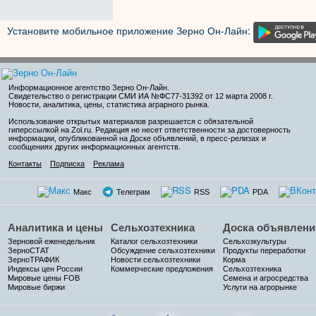
Установите мобильное приложение Зерно Он-Лайн:
Информационное агентство Зерно Он-Лайн
.
Свидетельство о регистрации СМИ ИА №ФС77-31392 от 12 марта 2008 г.
Новости, аналитика, цены, статистика аграрного рынка.
Использование открытых материалов разрешается с обязательной
гиперссылкой на Zol.ru. Редакция не несет ответственности за достоверность
информации, опубликованной на Доске объявлений, в пресс-релизах и
сообщениях других информационных агентств.
Контакты
Подписка
Реклама
Макс
Телеграм
RSS
PDA
Аналитика и цены
Сельхозтехника
Доска объявлени
Зерновой еженедельник
Каталог сельхозтехники
Сельхозкультуры
ЗерноСТАТ
Обсуждение сельхозтехники
Продукты переработки
ЗерноТРАФИК
Новости сельхозтехники
Корма
Индексы цен России
Коммерческие предложения
Сельхозтехника
Мировые цены FOB
Семена и агросредства
Мировые биржи
Услуги на агрорынке