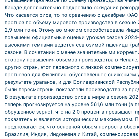
повышение прогнозов по объему производства ячмен
Канаде дополнительно подкрепило ожидания рекордн
Что касается риса, то по сравнению с декабрем ФАО
прогноз по объему мирового производства в сезоне 
2,9 млн тонн. Этому во многом способствовала Индия
повышены официальные оценки урожая сезона 2024–
высокими темпами ведется сев озимой пшеницы (ра
сезоне. В сочетании с менее значительными коррект
сторону повышения объемов производства в Непале,
других стран, этот пересмотр с лихвой компенсируе
прогнозов для Филиппин, обусловленное снижением 
результате ураганов, и для Боливарианской Республи
были пересмотрены показатели производства за пр
В результате производство риса в мире в сезоне 20
теперь прогнозируется на уровне 561,6 млн тонн (в п
обрушенное зерно), что на 2,0 процента превышает 
показатель и является историческим максимумом. 
предполагается, что основной объем прироста обесп
Бразилия, Индия, Индонезия и Китай, компенсирова