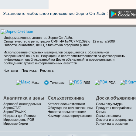
Установите мобильное приложение Зерно Он-Лайн:
Информационное агентство Зерно Он-Лайн
.
Свидетельство о регистрации СМИ ИА №ФС77-31392 от 12 марта 2008 г.
Новости, аналитика, цены, статистика аграрного рынка.
Использование открытых материалов разрешается с обязательной
гиперссылкой на Zol.ru. Редакция не несет ответственности за достоверность
информации, опубликованной на Доске объявлений, в пресс-релизах и
сообщениях других информационных агентств.
Контакты
Подписка
Реклама
Макс
Телеграм
RSS
PDA
Аналитика и цены
Сельхозтехника
Доска объявлени
Зерновой еженедельник
Каталог сельхозтехники
Сельхозкультуры
ЗерноСТАТ
Обсуждение сельхозтехники
Продукты переработки
ЗерноТРАФИК
Новости сельхозтехники
Корма
Индексы цен России
Коммерческие предложения
Сельхозтехника
Мировые цены FOB
Семена и агросредства
Мировые биржи
Услуги на агрорынке