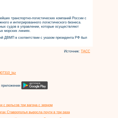
нейших транспортно-логистических компаний России с
ного и интегрированного логистического бизнеса.
тных судов в управлении, которые осуществляют
ых морских линиях.
ций ДВМП в соответствии с указом президента РФ был
Источник:
ТАСС
8007310_biz
м приложении
и с рельсов три вагона с зерном
огах Ставрополья выросла почти в три раза