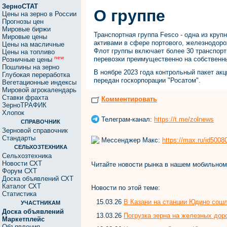
ЗерноСТАТ
О группе
Цены на зерно в России
Прогнозы цен
Мировые биржи
Транспортная группа Fesco - одна из круп
Мировые цены
активами в сфере портового, железнодорож
Цены на масличные
Флот группы включает более 30 транспор
Цены на топливо
new
перевозки преимущественно на собственн
Розничные цены
Пошлины на зерно
В ноябре 2023 года контрольный пакет ак
Глубокая переработка
передан госкорпорации "Росатом".
Вегетационные индексы
Мировой агрокалендарь
Ставки фрахта
Комментировать
ЗерноТРАФИК
Хлопок
Телеграм-канал:
https://t.me/zolnews
СПРАВОЧНИК
Зерновой справочник
Стандарты
Мессенджер Макс:
https://max.ru/id500
СЕЛЬХОЗТЕХНИКА
Сельхозтехника
Новости СХТ
Читайте новости рынка в нашем мобильно
Форум СХТ
Доска объявлений СХТ
Каталог СХТ
Новости по этой теме:
Статистика
15.03.26
В Казани на станции Юдино сошл
УЧАСТНИКАМ
Доска объявлений
13.03.26
Погрузка зерна на железных дор
Маркетплейс
Объявления