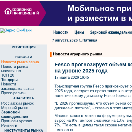
Новости
Цены
Зерновой еженедельни
7 августа 2026 г., Пятница
РЕГИСТРАЦИЯ
Новости аграрного рынка
НОВОСТИ
Новости рынка зерна
Fesco прогнозирует объем к
Новости рынка
на уровне 2025 года
масличных
ТОП 20
17 марта 2026 16:45
Тендеры
Новости
Транспортная группа Fesco прогнозирует о
законодательства
2025 года, следует из презентации к выст
Пресс-релизы
логистическому дивизиону Fesco Германа
АНАЛИТИКА
Российский рынок
"В 2026 прогнозируем, что объем рынка ос
Мировой рынок
дисбаланс потоков", - сказано в этих мате
Зерновой
Маслов также отметил на форуме результа
еженедельник
вырос на 9%, импорт снизился на 10%, вну
Прогнозы урожая
7%. "То есть в целом такая скорее негатив
Рейтинги
- сказал он.
ИНСТРУМЕНТЫ РЫНКА