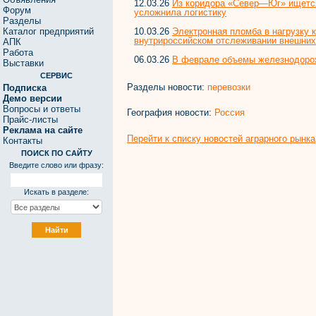
12.03.26
Из коридора «Север—Юг» ищется
Форум
усложнила логистику
Разделы
10.03.26
Электронная пломба в нагрузку к
Каталог предприятий
внутрироссийском отслеживании внешних
АПК
Работа
06.03.26
В феврале объемы железнодорож
Выставки
СЕРВИС
Разделы новости:
перевозки
Подписка
Демо версии
Вопросы и ответы
География новости:
Россия
Прайс-листы
Реклама на сайте
Перейти к списку новостей аграрного рынка
Контакты
ПОИСК ПО САЙТУ
Введите слово или фразу:
Искать в разделе: