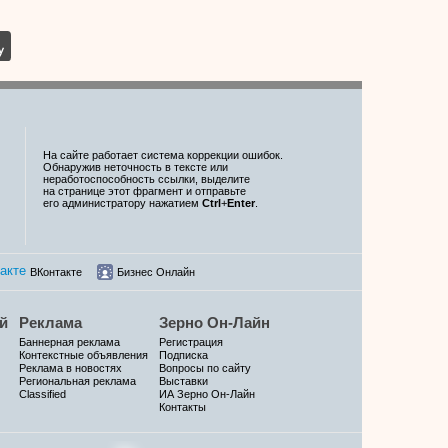
На сайте работает система коррекции ошибок.
Обнаружив неточность в тексте или
неработоспособность ссылки, выделите
на странице этот фрагмент и отправьте
его администратору нажатием
Ctrl
+
Enter
.
ВКонтакте
Бизнес Онлайн
й
Реклама
Зерно Он-Лайн
Баннерная реклама
Регистрация
Контекстные объявления
Подписка
Реклама в новостях
Вопросы по сайту
Региональная реклама
Выставки
Classified
ИА Зерно Он-Лайн
Контакты