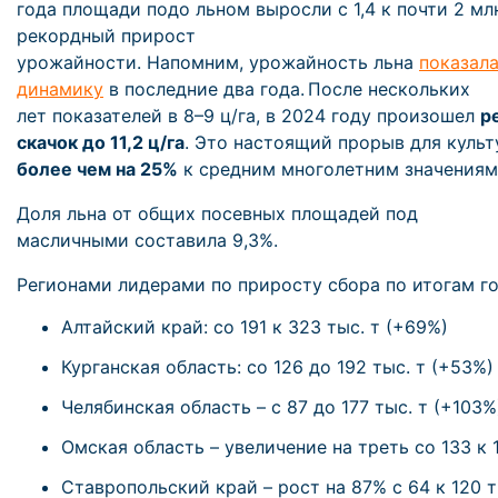
года площади подо льном выросли с 1,4 к почти 2 млн
рекордный прирост
урожайности. Напомним, урожайность льна
показал
динамику
в последние два года. После нескольких
лет показателей в 8–9 ц/га, в 2024 году произошел
р
скачок до 11,2 ц/га
. Это настоящий прорыв для куль
более чем на 25%
к средним многолетним значениям
Доля льна от общих посевных площадей под
масличными составила 9,3%.
Регионами лидерами по приросту сбора по итогам г
Алтайский край: со 191 к 323 тыс. т (+69%)
Курганская область: со 126 до 192 тыс. т (+53%
Челябинская область – с 87 до 177 тыс. т (+103
Омская область – увеличение на треть со 133 к 1
Ставропольский край – рост на 87% с 64 к 120 