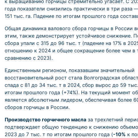
к выращиванию горчицы стремительно угасает. С 20
года показатели снизились практически в три раза —
151 тыс. га. Падение по итогам прошлого года соста
Общая динамика валового сбора горчицы в России в
этим, также демонстрирует устойчивое снижение. П
сбора упали с 315 до 96 тыс. т (падение на 17% в 202
отношению к 2024 и общее сокращение более чем в 
сравнению с 2023).
Единственным регионом, показавшим значительный
восстановительный рост стала Волгоградская област
спада с 81 до 34 тыс. т в 2024, сбор вырос до 59 тыс.
итогам прошлого года (+74%). На текущий момент о
является абсолютным лидером, обеспечивая более 6
сборов горчицы в России.
Производство горчичного масла
за трехлетний пери
подтверждает общую тенденцию к снижению объемов 
2023 до 7 тыс. т по итогам прошлого года (
-10%
к по