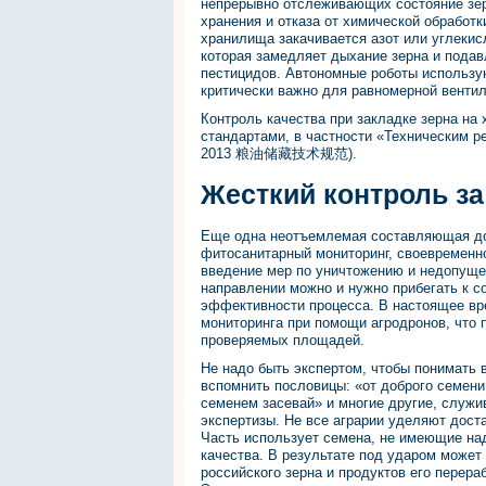
непрерывно отслеживающих состояние зер
хранения и отказа от химической обработ
хранилища закачивается азот или углеки
которая замедляет дыхание зерна и подав
пестицидов. Автономные роботы использу
критически важно для равномерной вентил
Контроль качества при закладке зерна на
стандартами, в частности «Техническим р
2013 粮油储藏技术规范).
Жесткий контроль за
Еще одна неотъемлемая составляющая дол
фитосанитарный мониторинг, своевременн
введение мер по уничтожению и недопуще
направлении можно и нужно прибегать к 
эффективности процесса. В настоящее в
мониторинга при помощи агродронов, что п
проверяемых площадей.
Не надо быть экспертом, чтобы понимать 
вспомнить пословицы: «от доброго семени
семенем засевай» и многие другие, служи
экспертизы. Не все аграрии уделяют дост
Часть использует семена, не имеющие н
качества. В результате под ударом может
российского зерна и продуктов его перер