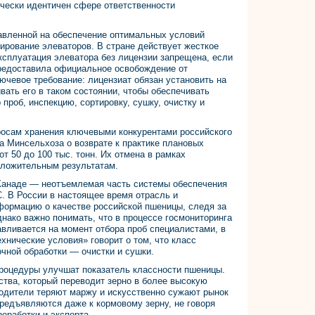
чески идентичен сфере ответственности
авленной на обеспечение оптимальных условий
зирование элеваторов. В стране действует жесткое
эксплуатация элеватора без лицензии запрещена, если
предоставила официальное освобождение от
ючевое требование: лицензиат обязан установить на
вать его в таком состоянии, чтобы обеспечивать
проб, инспекцию, сортировку, сушку, очистку и
росам хранения ключевыми конкурентами российского
а Минсельхоза о возврате к практике плановых
т 50 до 100 тыс. тонн. Их отмена в рамках
оложительным результатам.
 Канаде — неотъемлемая часть системы обеспечения
. В России в настоящее время отрасль и
ормацию о качестве российской пшеницы, следя за
днако важно понимать, что в процессе госмониторинга
авливается на момент отбора проб специалистами, в
хнические условия» говорит о том, что класс
чной обработки — очистки и сушки.
процедуры улучшат показатель классности пшеницы.
ства, который переводит зерно в более высокую
водители теряют маржу и искусственно сужают рынок
предъявляются даже к кормовому зерну, не говоря
еработки и экспорта.