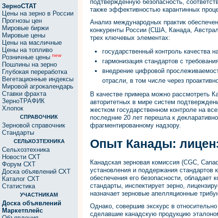
подтвержденную безопасность, соответст
ЗерноСТАТ
также эффективностью карантинных проце
Цены на зерно в России
Прогнозы цен
Анализ международных практик обеспечени
Мировые биржи
конкуренты России (США, Канада, Австрал
Мировые цены
трех ключевых элементах:
Цены на масличные
Цены на топливо
государственный контроль качества на
new
Розничные цены
гармонизация стандартов с требовани
Пошлины на зерно
внедрение цифровой прослеживаемост
Глубокая переработка
Вегетационные индексы
отрасли, в том числе через проактивн
Мировой агрокалендарь
Ставки фрахта
В качестве примера можно рассмотреть Ка
ЗерноТРАФИК
авторитетных в мире систем подтверждени
Хлопок
жестком государственном контроле на всех
СПРАВОЧНИК
последние 20 лет перешла к декларативно
Зерновой справочник
фрагментированному надзору.
Стандарты
Опыт Канады: лицен
СЕЛЬХОЗТЕХНИКА
Сельхозтехника
Новости СХТ
Канадская зерновая комиссия (CGC, Canad
Форум СХТ
установления и поддержания стандартов к
Доска объявлений СХТ
обеспечения его безопасности, обладает
Каталог СХТ
стандарты, инспектирует зерно, лицензир
Статистика
назначает зерновые апелляционные трибу
УЧАСТНИКАМ
Доска объявлений
Однако, совершив экскурс в относительно
Маркетплейс
сделавшие канадскую продукцию эталоном
Объявления