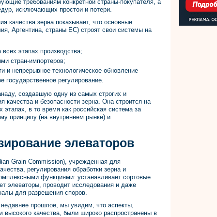
вующие требованиям конкретной страны-покупателя, а
дур, исключающих простои и потери.
я качества зерна показывает, что основные
ия, Аргентина, страны ЕС) строят свои системы на
 всех этапах производства;
ями стран-импортеров;
и и непрерывное технологическое обновление
ое государственное регулирование.
наду, создавшую одну из самых строгих и
я качества и безопасности зерна. Она строится на
 этапах, в то время как российская система за
му принципу (на внутреннем рынке) и
зирование элеваторов
ian Grain Commission), учрежденная для
ачества, регулирования обработки зерна и
 комплексными функциями: устанавливает сортовые
ует элеваторы, проводит исследования и даже
налы для разрешения споров.
 недавнее прошлое, мы увидим, что аспекты,
 высокого качества, были широко распространены в