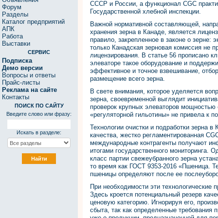
СССР и России, а функционал CGC практи
Форум
Государственной хлебной инспекции.
Разделы
Каталог предприятий
Важной нормативной составляющей, напр
АПК
хранения зерна в Канаде, является лицен
Работа
правило, закрепленное в законе о зерне: 
Выставки
только Канадская зерновая комиссия не 
СЕРВИС
лицензирования. В статье 56 прописано кл
Подписка
элеваторе такое оборудование и поддержи
Демо версии
эффективное и точное взвешивание, отбор 
Вопросы и ответы
размещение всего зерна.
Прайс-листы
Реклама на сайте
В свете внимания, которое уделяется воп
Контакты
зерна, своевременной выглядит инициатив
ПОИСК ПО САЙТУ
проверок крупных элеваторов мощностью о
Введите слово или фразу:
«регуляторной гильотины» не привела к п
Технологии очистки и подработки зерна в
Искать в разделе:
качества, жестко регламентированная CGC
международные контрагенты получают инф
итогами государственного мониторинга. О
класс партии свежеубранного зерна устан
то время как ГОСТ 9353-2016 «Пшеница. Те
пшеницы определяют после ее послеуборо
При необходимости эти технологические 
Здесь кроется потенциальный резерв каче
ценовую категорию. Игнорируя его, произ
сбыта, так как определенные требования 
уже о продукции, предназначенной для пер