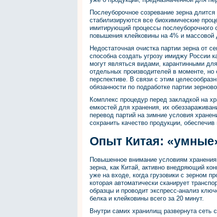
Послеуборочное созревание зерна длится
стабилизируются все биохимические проц
имитирующий процессы послеуборочного с
повышения клейковины на 4% и массовой 
Недостаточная очистка партии зерна от се
способна создать угрозу имиджу России к
могут являться видами, карантинными для
отдельных производителей в моменте, но 
перспективе. В связи с этим целесообраз
обязанности по подработке партии зернов
Комплекс процедур перед закладкой на хр
емкостей для хранения, их обеззараживани
перевод партий на зимние условия хранен
сохранить качество продукции, обеспечи
Опыт Китая: «умные
Повышенное внимание условиям хранения 
зерна, как Китай, активно внедряющий к
уже на входе, когда грузовики с зерном п
которая автоматически сканирует транспор
образцы и проводит экспресс-анализ ключ
белка и клейковины всего за 20 минут.
Внутри самих хранилищ развернута сеть с