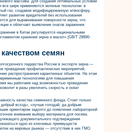
нового массива. Для создания оптимальных условий
ки все шире применяются зеленые технологии: в
слый газ, создавая модифицированную атмосферу,
ляет развитие вредителей без использования
ются для выравнивания поверхности зерна, что
яции и облегчает выявление очагов заражения.
 хранение в Китае регулируется национальными
егламентом хранения зерна и масел» (GB/T 29890-
 качеством семян
госрочного лидерства России в экспорте зерна —
ое проведение профилактических мероприятий,
нию распространения карантинных объектов. На этом
современным технологиям для повышения
ремя мы работаем над возможностью проведения
озволит в разы увеличить скорость и охват
важность качества семенного фонда. Стоит только
 добрый всход», «лучше голодай, да добрым
вшие ориентиром задолго до появления лабораторной
аточное внимание выбору материала для посева.
адлежащего документального подтверждения
 оказаться одно из ключевых преимуществ
аботки на мировых рынках — отсутствие в них ГМО.