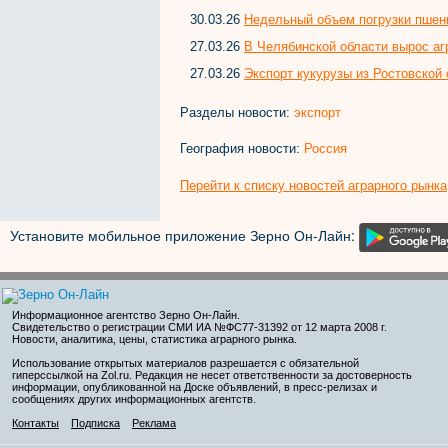
30.03.26
Недельный объем погрузки пшени
27.03.26
В Челябинской области вырос аг
27.03.26
Экспорт кукурузы из Ростовской о
Разделы новости:
экспорт
География новости:
Россия
Перейти к списку новостей аграрного рынка
Установите мобильное приложение Зерно Он-Лайн:
Информационное агентство Зерно Он-Лайн
.
Свидетельство о регистрации СМИ ИА №ФС77-31392 от 12 марта 2008 г.
Новости, аналитика, цены, статистика аграрного рынка.
Использование открытых материалов разрешается с обязательной
гиперссылкой на Zol.ru. Редакция не несет ответственности за достоверность
информации, опубликованной на Доске объявлений, в пресс-релизах и
сообщениях других информационных агентств.
Контакты
Подписка
Реклама