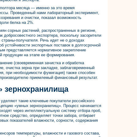
 полтора месяца — именно за это время
ессы. Проведенный нами лабораторный эксперимент,
озревания и очистки, показал возможность
доли белка на 2%.
мян сорных растений, распространенных в регионе,
ак добросовестного экспортера, поскольку засорители
 страны-получателя. Речь идет не о доходах
об устойчивости экспортных поставок в долгосрочной
ным представляется нормативное закрепление
ой продукции на этапе ее формирования.
анение (своевременная зачистка и обработка
е, очистка зерна при закладке, заблаговременный
ия, при необходимости фумигация) также способен
в производителю приемлемый финансовый результат.
» зернохранилища
уделяют такие ключевые покупатели российского
онцепцию «умных зернохранилищ». Процесс начинается
роходят через интеллектуальную систему отбора проб,
тное средство, определяет точки забора, отбирает
евых показателей влажности, сорности, содержания
енсоров температуры, влажности и газового состава,