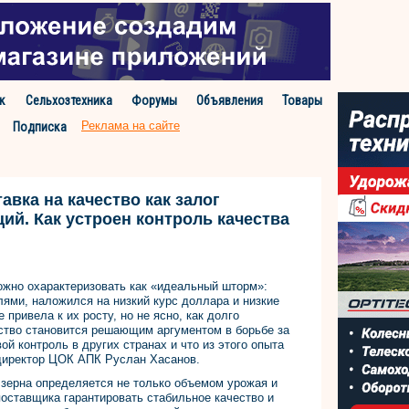
к
Сельхозтехника
Форумы
Объявления
Товары
Реклама на сайте
Подписка
авка на качество как залог
ий. Как устроен контроль качества
жно охарактеризовать как «идеальный шторм»:
ями, наложился на низкий курс доллара и низкие
привела к их росту, но не ясно, как долго
ество становится решающим аргументом в борьбе за
ой контроль в других странах и что из этого опыта
 директор ЦОК АПК Руслан Хасанов.
 зерна определяется не только объемом урожая и
поставщика гарантировать стабильное качество и