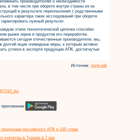
напоминать производителям о необходимости
а, в том числе при обороте внутри страны из-за
струкций в результате переопыления с родственными
льного характера таких исследований при обороте
 гарантировать нужный результат.
 каждом этапе технологической цепочки способен
ом рынке зерна и продуктов его переработки.
иваются сегодня отечественные производители, мы,
 в долгий ящик очевидные меры, к которым активно
ать успехи в экспорте продукции АПК, достигнутые
Источник:
поле.рф
8007310_biz
м приложении
продукции российского АПК в 160 стран
т кукурузы в Турцию в 7 раз