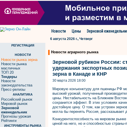
Новости
Цены
Зерновой еженедельни
6 августа 2026 г., Четверг
РЕГИСТРАЦИЯ
Новости аграрного рынка
НОВОСТИ
Новости рынка зерна
Зерновой рубикон России: ст
Новости рынка
удержания экспортных позиц
масличных
ТОП 20
зерна в Канаде и КНР
Тендеры
30 марта 2026 18:00
Новости
законодательства
Мировую конъюнктуру для пшеницы РФ мо
Пресс-релизы
высокий урожай, полученный производител
АНАЛИТИКА
цены. Нестабильность на Ближнем Востоке 
Российский рынок
сохранится эффект. В этих условиях кач
Мировой рынок
достойную цену. О том, как устроен зернов
Зерновой
могла бы перенять Россия, рассказывает
еженедельник
Прогнозы урожая
Конкурентоспособность на мировом рынке
Рейтинги
ценой на него, но и способностью страны-
ИНСТРУМЕНТЫ РЫНКА