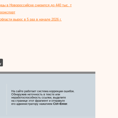
цы в Новороссийске снизился до 440 тыс. т
роэкспорт
бласти вырос в 5 раз в начале 2026 г.
На сайте работает система коррекции ошибок.
Обнаружив неточность в тексте или
неработоспособность ссылки, выделите
на странице этот фрагмент и отправьте
его администратору нажатием
Ctrl
+
Enter
.