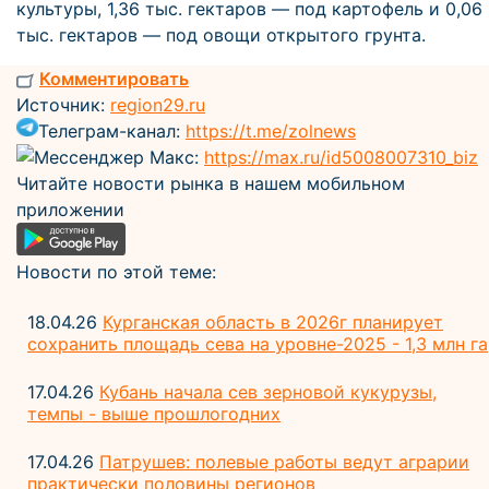
культуры, 1,36 тыс. гектаров — под картофель и 0,06
тыс. гектаров — под овощи открытого грунта.
Комментировать
Источник:
region29.ru
Телеграм-канал:
https://t.me/zolnews
Мессенджер Макс:
https://max.ru/id5008007310_biz
Читайте новости рынка в нашем мобильном
приложении
Новости по этой теме:
18.04.26
Курганская область в 2026г планирует
сохранить площадь сева на уровне-2025 - 1,3 млн га
17.04.26
Кубань начала сев зерновой кукурузы,
темпы - выше прошлогодних
17.04.26
Патрушев: полевые работы ведут аграрии
практически половины регионов