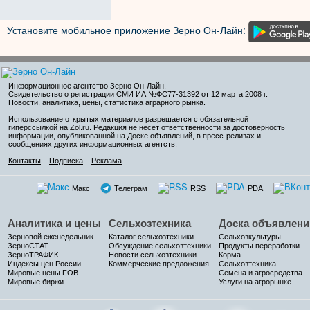
Установите мобильное приложение Зерно Он-Лайн:
Информационное агентство Зерно Он-Лайн
.
Свидетельство о регистрации СМИ ИА №ФС77-31392 от 12 марта 2008 г.
Новости, аналитика, цены, статистика аграрного рынка.
Использование открытых материалов разрешается с обязательной
гиперссылкой на Zol.ru. Редакция не несет ответственности за достоверность
информации, опубликованной на Доске объявлений, в пресс-релизах и
сообщениях других информационных агентств.
Контакты
Подписка
Реклама
Макс
Телеграм
RSS
PDA
Аналитика и цены
Сельхозтехника
Доска объявлени
Зерновой еженедельник
Каталог сельхозтехники
Сельхозкультуры
ЗерноСТАТ
Обсуждение сельхозтехники
Продукты переработки
ЗерноТРАФИК
Новости сельхозтехники
Корма
Индексы цен России
Коммерческие предложения
Сельхозтехника
Мировые цены FOB
Семена и агросредства
Мировые биржи
Услуги на агрорынке