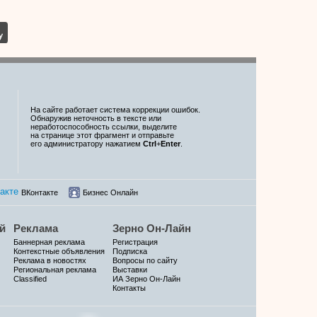
На сайте работает система коррекции ошибок.
Обнаружив неточность в тексте или
неработоспособность ссылки, выделите
на странице этот фрагмент и отправьте
его администратору нажатием
Ctrl
+
Enter
.
ВКонтакте
Бизнес Онлайн
й
Реклама
Зерно Он-Лайн
Баннерная реклама
Регистрация
Контекстные объявления
Подписка
Реклама в новостях
Вопросы по сайту
Региональная реклама
Выставки
Classified
ИА Зерно Он-Лайн
Контакты