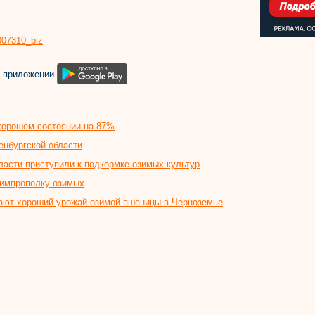
8007310_biz
м приложении
хорошем состоянии на 87%
енбургской области
бласти приступили к подкормке озимых культур
химпрополку озимых
ают хороший урожай озимой пшеницы в Черноземье