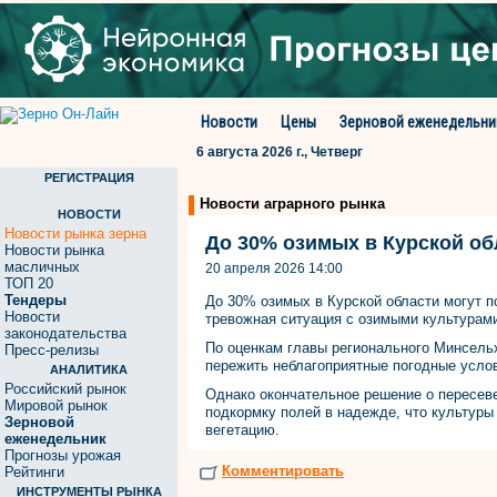
Новости
Цены
Зерновой еженедельни
6 августа 2026 г., Четверг
РЕГИСТРАЦИЯ
Новости аграрного рынка
НОВОСТИ
Новости рынка зерна
До 30% озимых в Курской об
Новости рынка
масличных
20 апреля 2026 14:00
ТОП 20
Тендеры
До 30% озимых в Курской области могут п
Новости
тревожная ситуация с озимыми культурам
законодательства
По оценкам главы регионального Минсельх
Пресс-релизы
пережить неблагоприятные погодные усло
АНАЛИТИКА
Российский рынок
Однако окончательное решение о пересеве
Мировой рынок
подкормку полей в надежде, что культуры
Зерновой
вегетацию.
еженедельник
Прогнозы урожая
Комментировать
Рейтинги
ИНСТРУМЕНТЫ РЫНКА