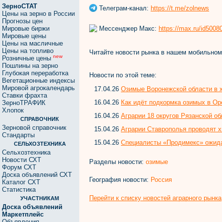
ЗерноСТАТ
Телеграм-канал:
https://t.me/zolnews
Цены на зерно в России
Прогнозы цен
Мессенджер Макс:
https://max.ru/id500
Мировые биржи
Мировые цены
Цены на масличные
Цены на топливо
Читайте новости рынка в нашем мобильно
new
Розничные цены
Пошлины на зерно
Глубокая переработка
Новости по этой теме:
Вегетационные индексы
Мировой агрокалендарь
17.04.26
Озимые Воронежской области в 
Ставки фрахта
16.04.26
Как идёт подкормка озимых в Ор
ЗерноТРАФИК
Хлопок
16.04.26
Аграрии 18 округов Рязанской о
СПРАВОЧНИК
Зерновой справочник
15.04.26
Аграрии Ставрополья проводят 
Стандарты
15.04.26
Специалисты «Продимекс» ожид
СЕЛЬХОЗТЕХНИКА
Сельхозтехника
Новости СХТ
Разделы новости:
озимые
Форум СХТ
Доска объявлений СХТ
География новости:
Россия
Каталог СХТ
Статистика
Перейти к списку новостей аграрного рынка
УЧАСТНИКАМ
Доска объявлений
Маркетплейс
Объявления