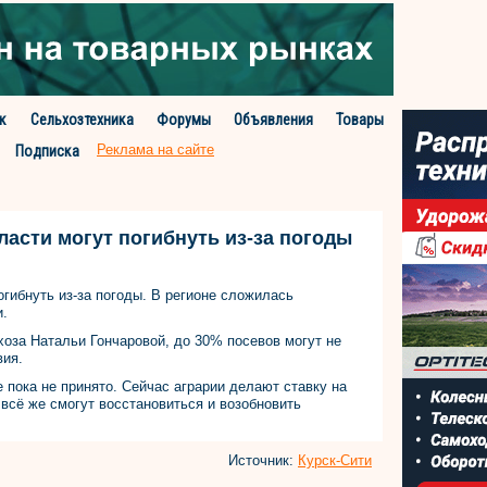
к
Сельхозтехника
Форумы
Объявления
Товары
Реклама на сайте
Подписка
ласти могут погибнуть из-за погоды
огибнуть из-за погоды. В регионе сложилась
и.
оза Натальи Гончаровой, до 30% посевов могут не
вия.
 пока не принято. Сейчас аграрии делают ставку на
 всё же смогут восстановиться и возобновить
Источник:
Курск-Сити