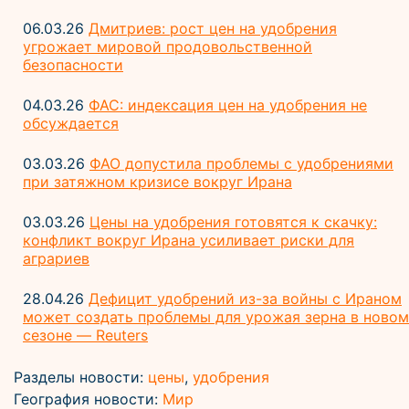
06.03.26
Дмитриев: рост цен на удобрения
угрожает мировой продовольственной
безопасности
04.03.26
ФАС: индексация цен на удобрения не
обсуждается
03.03.26
ФАО допустила проблемы с удобрениями
при затяжном кризисе вокруг Ирана
03.03.26
Цены на удобрения готовятся к скачку:
конфликт вокруг Ирана усиливает риски для
аграриев
28.04.26
Дефицит удобрений из-за войны с Ираном
может создать проблемы для урожая зерна в новом
сезоне — Reuters
Разделы новости:
цены
,
удобрения
География новости:
Мир