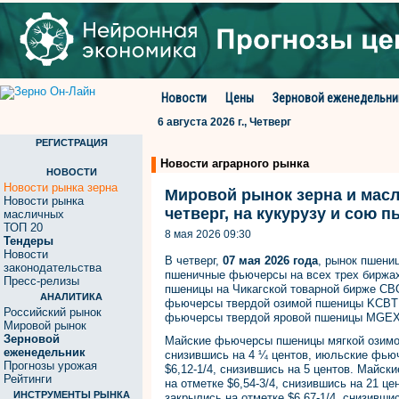
Новости
Цены
Зерновой еженедельни
6 августа 2026 г., Четверг
РЕГИСТРАЦИЯ
Новости аграрного рынка
НОВОСТИ
Новости рынка зерна
Мировой рынок зерна и масл
Новости рынка
четверг, на кукурузу и сою 
масличных
ТОП 20
8 мая 2026 09:30
Тендеры
Новости
В четверг,
07 мая 2026 года
, рынок пшени
законодательства
пшеничные фьючерсы на всех трех биржах
Пресс-релизы
пшеницы на Чикагской товарной бирже CBO
АНАЛИТИКА
фьючерсы твердой озимой пшеницы KCBT в 
Российский рынок
фьючерсы твердой яровой пшеницы MGEХ в
Мировой рынок
Зерновой
Майские фьючерсы пшеницы мягкой озимой
еженедельник
снизившись на 4 ¼ центов, июльские фью
Прогнозы урожая
$6,12-1/4, снизившись на 5 центов. Май
Рейтинги
на отметке $6,54-3/4, снизившись на 21 
ИНСТРУМЕНТЫ РЫНКА
закрылись на отметке $6,67-1/4, снизивш