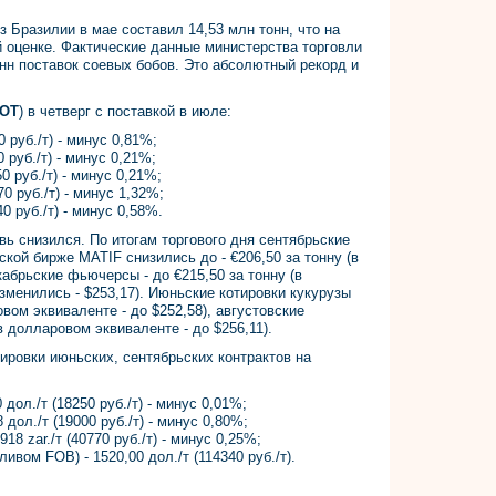
 Бразилии в мае составил 14,53 млн тонн, что на
 оценке. Фактические данные министерства торговли
онн поставок соевых бобов. Это абсолютный рекорд и
OT
) в четверг с поставкой в июле:
0 руб./т) - минус 0,81%;
0 руб./т) - минус 0,21%;
0 руб./т) - минус 0,21%;
руб./т) - минус 1,32%;
0 руб./т) - минус 0,58%.
вь снизился. По итогам торгового дня сентябрьские
кой бирже MATIF снизились до - €206,50 за тонну (в
кабрьские фьючерсы - до €215,50 за тонну (в
зменились - $253,17). Июньские котировки кукурузы
овом эквиваленте - до $252,58), августовские
(в долларовом эквиваленте - до $256,11).
отировки июньских, сентябрьских контрактов на
дол./т (18250 руб./т) - минус 0,01%;
 (19000 руб./т) - минус 0,80%;
918 zar./т (40770 руб./т) - минус 0,25%;
ивом FOB) - 1520,00 дол./т (114340 руб./т).