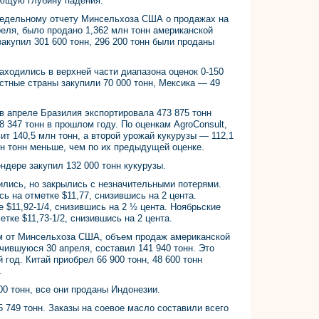
ющую глубину падения.
недельному отчету Минсельхоза США о продажах на
реля, было продано 1,362 млн тонн американской
закупил 301 600 тонн, 296 200 тонн были проданы
аходились в верхней части диапазона оценок 0-150
естные страны закупили 70 000 тонн, Мексика — 49
в апреле Бразилия экспортировала 473 875 тонн
8 347 тонн в прошлом году. По оценкам AgroConsult,
т 140,5 млн тонн, а второй урожай кукурузы — 112,1
лн тонн меньше, чем по их предыдущей оценке.
дере закупил 132 000 тонн кукурузы.
ились, но закрылись с незначительными потерями.
 на отметке $11,77, снизившись на 2 цента.
$11,92-1/4, снизившись на 2 ½ цента. Ноябрьские
ке $11,73-1/2, снизившись на 2 цента.
м от Минсельхоза США, объем продаж американской
чившуюся 30 апреля, составил 141 940 тонн. Это
 год. Китай приобрел 66 900 тонн, 48 600 тонн
.
00 тонн, все они проданы Индонезии.
 749 тонн. Заказы на соевое масло составили всего