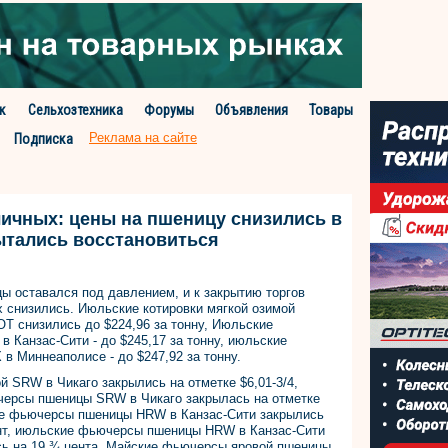
к
Сельхозтехника
Форумы
Объявления
Товары
Реклама на сайте
Подписка
ичных: цены на пшеницу снизились в
пытались восстановиться
цы оставался под давлением, и к закрытию торгов
 снизились. Июльские котировки мягкой озимой
T снизились до $224,96 за тонну, Июльские
Канзас-Сити - до $245,17 за тонну, июльские
 Миннеаполисе - до $247,92 за тонну.
 SRW в Чикаго закрылись на отметке $6,01-3/4,
черсы пшеницы SRW в Чикаго закрылась на отметке
ские фьючерсы пшеницы HRW в Канзас-Сити закрылись
цент, июльские фьючерсы пшеницы HRW в Канзас-Сити
ись на 19 ¾ цента. Майские фьючерсы яровой пшеницы