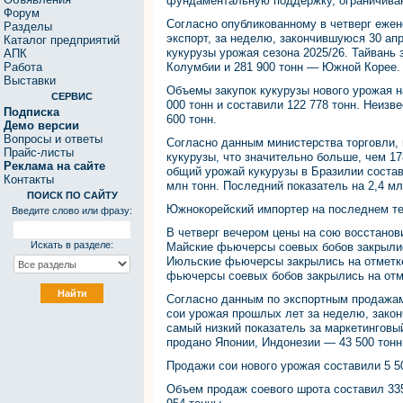
фундаментальную поддержку, ограничива
Форум
Согласно опубликованному в четверг еже
Разделы
экспорт, за неделю, закончившуюся 30 ап
Каталог предприятий
кукурузы урожая сезона 2025/26. Тайвань 
АПК
Работа
Колумбии и 281 900 тонн — Южной Корее.
Выставки
Объемы закупок кукурузы нового урожая н
СЕРВИС
000 тонн и составили 122 778 тонн. Неизв
Подписка
600 тонн.
Демо версии
Вопросы и ответы
Согласно данным министерства торговли, 
Прайс-листы
кукурузы, что значительно больше, чем 17
Реклама на сайте
общий урожай кукурузы в Бразилии состави
Контакты
млн тонн. Последний показатель на 2,4 м
ПОИСК ПО САЙТУ
Южнокорейский импортер на последнем тен
Введите слово или фразу:
В четверг вечером цены на сою восстанов
Искать в разделе:
Майские фьючерсы соевых бобов закрылись
Июльские фьючерсы закрылись на отметке 
фьючерсы соевых бобов закрылись на отмет
Согласно данным по экспортным продажа
сои урожая прошлых лет за неделю, закон
самый низкий показатель за маркетинговый
продано Японии, Индонезии — 43 500 тонн
Продажи сои нового урожая составили 5 5
Объем продаж соевого шрота составил 335