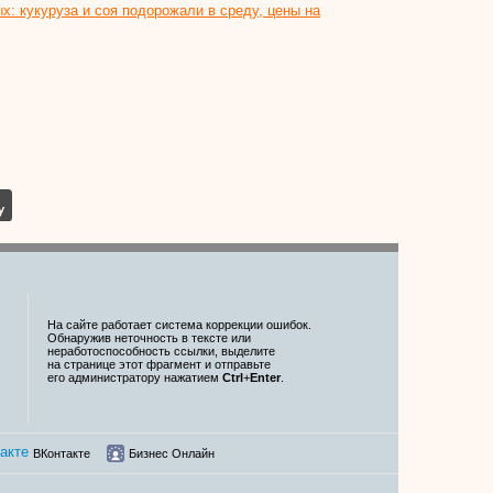
х: кукуруза и соя подорожали в среду, цены на
На сайте работает система коррекции ошибок.
Обнаружив неточность в тексте или
неработоспособность ссылки, выделите
на странице этот фрагмент и отправьте
его администратору нажатием
Ctrl
+
Enter
.
ВКонтакте
Бизнес Онлайн