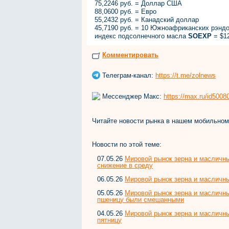
75,2246 руб. = Доллар США
88,0600 руб. = Евро
55,2432 руб. = Канадский доллар
45,7190 руб. = 10 Южноафриканских рэнд
индекс подсолнечного масла
SOEXP
= $1
Комментировать
Телеграм-канал:
https://t.me/zolnews
Мессенджер Макс:
https://max.ru/id500
Читайте новости рынка в нашем мобильно
Новости по этой теме:
07.05.26
Мировой рынок зерна и масличны
снижение в среду
06.05.26
Мировой рынок зерна и масличны
05.05.26
Мировой рынок зерна и масличны
пшеницу были смешанными
04.05.26
Мировой рынок зерна и масличны
пятницу