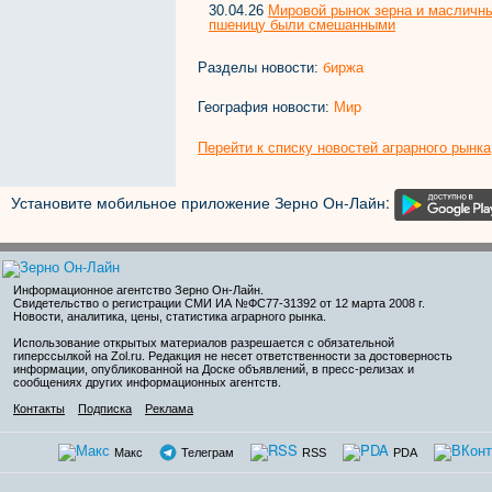
30.04.26
Мировой рынок зерна и масличны
пшеницу были смешанными
Разделы новости:
биржа
География новости:
Мир
Перейти к списку новостей аграрного рынка
Установите мобильное приложение Зерно Он-Лайн:
Информационное агентство Зерно Он-Лайн
.
Свидетельство о регистрации СМИ ИА №ФС77-31392 от 12 марта 2008 г.
Новости, аналитика, цены, статистика аграрного рынка.
Использование открытых материалов разрешается с обязательной
гиперссылкой на Zol.ru. Редакция не несет ответственности за достоверность
информации, опубликованной на Доске объявлений, в пресс-релизах и
сообщениях других информационных агентств.
Контакты
Подписка
Реклама
Макс
Телеграм
RSS
PDA