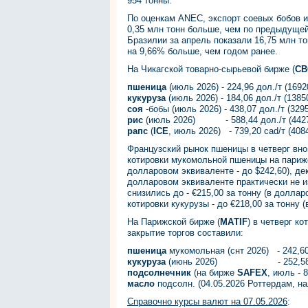
954 тонны.
По оценкам ANEC, экспорт соевых бобов из
0,35 млн тонн больше, чем по предыдущей
Бразилии за апрель показали 16,75 млн т
на 9,66% больше, чем годом ранее.
На Чикагской товарно-сырьевой бирже (
CB
пшеница
(июль 2026) - 224,96 дол./т (1692
кукуруза
(июль 2026) - 184,06 дол./т (1385
соя
-бобы (июль 2026) - 438,07 дол./т (3295
рис
(июль 2026) - 588,44 дол./т (44270 
рапс
(
ICE
, июль 2026) - 739,20 cad/т (4084
Французский рынок пшеницы в четверг вно
котировки мукомольной пшеницы на парижс
долларовом эквиваленте - до $242,60), де
долларовом эквиваленте практически не и
снизились до - €215,00 за тонну (в доллар
котировки кукурузы - до €218,00 за тонну 
На Парижской бирже (
МАTIF
) в четверг к
закрытие торгов составили:
пшеница
мукомольная (снт 2026) - 242,60 
кукуруза
(июнь 2026) - 252,58 дол./т
подсолнечник
(на бирже
SAFEX
, июль - 8
масло
подсолн. (04.05.2026 Роттердам, нал
Справочно курсы валют на 07.05.2026
: