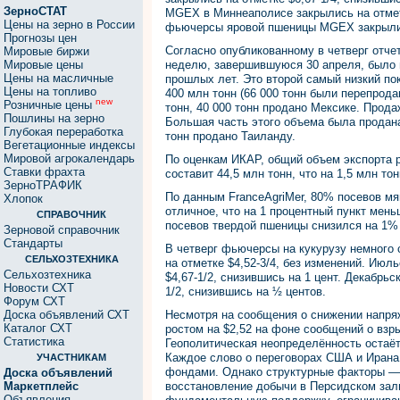
ЗерноСТАТ
MGEХ в Миннеаполисе закрылись на отметк
Цены на зерно в России
фьючерсы яровой пшеницы MGEХ закрылись
Прогнозы цен
Согласно опубликованному в четверг отче
Мировые биржи
Мировые цены
неделю, завершившуюся 30 апреля, было 
Цены на масличные
прошлых лет. Это второй самый низкий по
Цены на топливо
400 млн тонн (66 000 тонн были перепрод
new
Розничные цены
тонн, 40 000 тонн продано Мексике. Прода
Пошлины на зерно
Большая часть этого объема была продана
Глубокая переработка
тонн продано Таиланду.
Вегетационные индексы
Мировой агрокалендарь
По оценкам ИКАР, общий объем экспорта 
Ставки фрахта
составит 44,5 млн тонн, что на 1,5 млн т
ЗерноТРАФИК
По данным FranceAgriMer, 80% посевов м
Хлопок
отличное, что на 1 процентный пункт мень
СПРАВОЧНИК
посевов твердой пшеницы снизился на 1%
Зерновой справочник
Стандарты
В четверг фьючерсы на кукурузу немного
СЕЛЬХОЗТЕХНИКА
на отметке $4,52-3/4, без изменений. Июл
Сельхозтехника
$4,67-1/2, снизившись на 1 цент. Декабрь
Новости СХТ
1/2, снизившись на ½ центов.
Форум СХТ
Доска объявлений СХТ
Несмотря на сообщения о снижении напря
Каталог СХТ
ростом на $2,52 на фоне сообщений о взры
Статистика
Геополитическая неопределённость оста
Каждое слово о переговорах США и Ирана
УЧАСТНИКАМ
фондами. Однако структурные факторы —
Доска объявлений
Маркетплейс
восстановление добычи в Персидском зал
Объявления