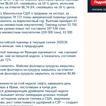
е $6,64-1/4, снизившись на 19 ½ цента, июльские
 на отметке $6,74-3/4, снизившись на 18 ¼ цента.
ту Минсельхоза США о продажах на экспорт, за
продано 78 772 тонны американской пшеницы урожая
казатель за маркетинговый год. Вьетнам приобрел 67
аны неизвестным покупателям), Таиланд купил 53 700
жи урожая новых лет составили 187 538 тонн.
 неизвестным покупателям (100 000 тонн), 61 000
российской пшеницы в текущем сезоне 2025/26
онн меньше, чем в предыдущем.
ягкой пшеницы во Франции оценивается как хорошее/
ше, чем на прошлой неделе, а показатель состояния
 до 71%.
 снизились. Майские фьючерсы кукурузы закрылись
ьские фьючерсы на кукурузу закрылись на отметке
ские фьючерсы кукурузы закрылись на отметке $4,89-
женности на этой неделе, нефть завершила день
вах в Иране, поступивших в конце дня.
ётся доминирующим драйвером текущей недели.
 вызывает волны ликвидации длинных позиций
 истощение запасов топлива в США, медленное
иве, рост себестоимости удобрений и СЗР — создают