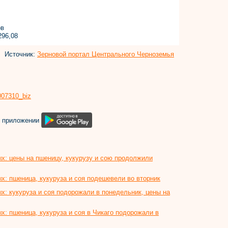
ов
296,08
Источник:
Зерновой портал Центрального Черноземья
8007310_biz
м приложении
х: цены на пшеницу, кукурузу и сою продолжили
х: пшеница, кукуруза и соя подешевели во вторник
х: кукуруза и соя подорожали в понедельник, цены на
х: пшеница, кукуруза и соя в Чикаго подорожали в