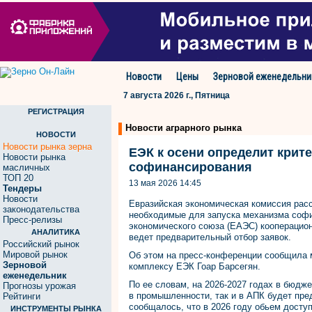
Новости
Цены
Зерновой еженедельни
7 августа 2026 г., Пятница
РЕГИСТРАЦИЯ
Новости аграрного рынка
НОВОСТИ
Новости рынка зерна
ЕЭК к осени определит крит
Новости рынка
софинансирования
масличных
ТОП 20
13 мая 2026 14:45
Тендеры
Новости
Евразийская экономическая комиссия расс
законодательства
необходимые для запуска механизма софи
Пресс-релизы
экономического союза (ЕАЭС) кооперацион
АНАЛИТИКА
ведет предварительный отбор заявок.
Российский рынок
Мировой рынок
Об этом на пресс-конференции сообщила
Зерновой
комплексу ЕЭК Гоар Барсегян.
еженедельник
По ее словам, на 2026-2027 годах в бюдж
Прогнозы урожая
в промышленности, так и в АПК будет пре
Рейтинги
сообщалось, что в 2026 году обьем досту
ИНСТРУМЕНТЫ РЫНКА