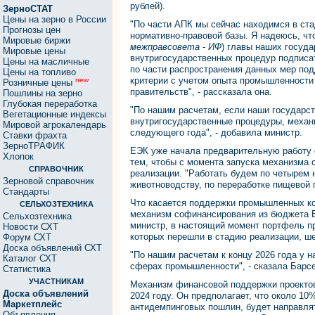
рублей).
ЗерноСТАТ
Цены на зерно в России
"По части АПК мы сейчас находимся в ста
Прогнозы цен
нормативно-правовой базы. Я надеюсь, что
Мировые биржи
межправсовета - ИФ
) главы наших госуда
Мировые цены
внутригосударственных процедур подписат
Цены на масличные
по части распространения данных мер по
Цены на топливо
критерии с учетом опыта промышленности
new
Розничные цены
правительств", - рассказала она.
Пошлины на зерно
Глубокая переработка
"По нашим расчетам, если наши государст
Вегетационные индексы
внутригосударственные процедуры, механ
Мировой агрокалендарь
следующего года", - добавила министр.
Ставки фрахта
ЗерноТРАФИК
ЕЭК уже начала предварительную работу 
Хлопок
тем, чтобы с момента запуска механизма 
СПРАВОЧНИК
реализации. "Работать будем по четырем 
Зерновой справочник
животноводству, по переработке пищевой п
Стандарты
Что касается поддержки промышленных ко
СЕЛЬХОЗТЕХНИКА
механизм софинансирования из бюджета Е
Сельхозтехника
министр, в настоящий момент портфель пр
Новости СХТ
которых перешли в стадию реализации, ше
Форум СХТ
Доска объявлений СХТ
"По нашим расчетам к концу 2026 года у н
Каталог СХТ
сферах промышленности", - сказала Барсе
Статистика
УЧАСТНИКАМ
Механизм финансовой поддержки проекто
Доска объявлений
2024 году. Он предполагает, что около 1
Маркетплейс
антидемпинговых пошлин, будет направля
Объявления