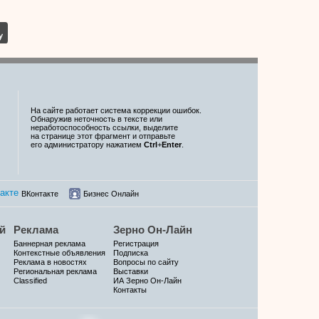
На сайте работает система коррекции ошибок.
Обнаружив неточность в тексте или
неработоспособность ссылки, выделите
на странице этот фрагмент и отправьте
его администратору нажатием
Ctrl
+
Enter
.
ВКонтакте
Бизнес Онлайн
й
Реклама
Зерно Он-Лайн
Баннерная реклама
Регистрация
Контекстные объявления
Подписка
Реклама в новостях
Вопросы по сайту
Региональная реклама
Выставки
Classified
ИА Зерно Он-Лайн
Контакты