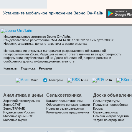
Установите мобильное приложение Зерно Он-Лайн:
Информационное агентство Зерно Он-Лайн
.
Свидетельство о регистрации СМИ ИА №ФС77-31392 от 12 марта 2008 г.
Новости, аналитика, цены, статистика аграрного рынка.
Использование открытых материалов разрешается с обязательной
гиперссылкой на Zol.ru. Редакция не несет ответственности за достоверность
информации, опубликованной на Доске объявлений, в пресс-релизах и
сообщениях других информационных агентств.
Контакты
Подписка
Реклама
Макс
Телеграм
RSS
PDA
Аналитика и цены
Сельхозтехника
Доска объявлени
Зерновой еженедельник
Каталог сельхозтехники
Сельхозкультуры
ЗерноСТАТ
Обсуждение сельхозтехники
Продукты переработки
ЗерноТРАФИК
Новости сельхозтехники
Корма
Индексы цен России
Коммерческие предложения
Сельхозтехника
Мировые цены FOB
Семена и агросредства
Мировые биржи
Услуги на агрорынке