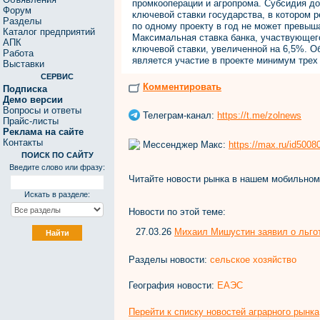
промкооперации и агропрома. Субсидия до
Форум
ключевой ставки государства, в котором 
Разделы
по одному проекту в год не может превыш
Каталог предприятий
Максимальная ставка банка, участвующег
АПК
ключевой ставки, увеличенной на 6,5%. 
Работа
является участие в проекте минимум трех
Выставки
СЕРВИС
Комментировать
Подписка
Демо версии
Вопросы и ответы
Телеграм-канал:
https://t.me/zolnews
Прайс-листы
Реклама на сайте
Контакты
Мессенджер Макс:
https://max.ru/id500
ПОИСК ПО САЙТУ
Введите слово или фразу:
Читайте новости рынка в нашем мобильно
Искать в разделе:
Новости по этой теме:
27.03.26
Михаил Мишустин заявил о льго
Разделы новости:
сельское хозяйство
География новости:
ЕАЭС
Перейти к списку новостей аграрного рынка