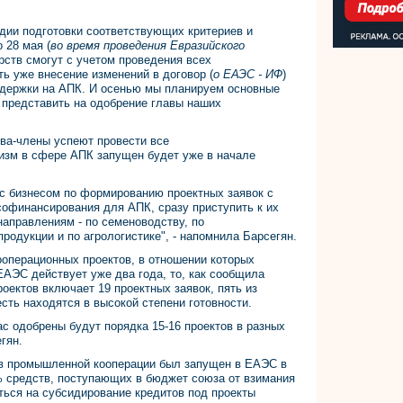
дии подготовки соответствующих критериев и
 28 мая (
во время проведения Евразийского
рств смогут с учетом проведения всех
ь уже внесение изменений в договор (
о ЕАЭС - ИФ
)
ддержки на АПК. И осенью мы планируем основные
 представить на одобрение главы наших
ва-члены успеют провести все
изм в сфере АПК запущен будет уже в начале
с бизнесом по формированию проектных заявок с
софинансирования для АПК, сразу приступить к их
направлениям - по семеноводству, по
родукции и по агрологистике", - напомнила Барсегян.
операционных проектов, в отношении которых
АЭС действует уже два года, то, как сообщила
оектов включает 19 проектных заявок, пять из
сть находятся в высокой степени готовности.
ас одобрены будут порядка 15-16 проектов в разных
гян.
в промышленной кооперации был запущен в ЕАЭС в
0% средств, поступающих в бюджет союза от взимания
ться на субсидирование кредитов под проекты