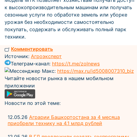
Модель МТК позволяет хозяйствам получать доступ
к высокопроизводительным машинам или получать
сезонные услуги по обработке земель или уборке
урожая без необходимости самостоятельно
покупать, содержать и обслуживать полный парк
техники.
Комментировать
Источник:
Агроэксперт
Телеграм-канал:
https://t.me/zolnews
Мессенджер Макс:
https://max.ru/id5008007310_biz
Читайте новости рынка в нашем мобильном
приложении
Новости по этой теме:
12.05.26
Аграрии Башкортостана за 4 месяца
приобрели технику на 4,1 млрд рублей
12.05.26
В ГД предложили создать госпрограмму