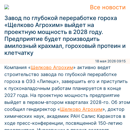
Все новости
Завод по глубокой переработке гороха
«Щелково Агрохим» выйдет на
проектную мощность в 2028 году.
Предприятие будет производить
амилозный крахмал, гороховый протеин и
клетчатку
18 мая 2026 09:15
Компания «
Щелково Агрохим
» активно ведет
строительство завода по глубокой переработке
гороха в ОЭЗ «Липецк», завершить его и приступить
к пусконаладочным работам планируется в конце
2027 года. На проектную мощность предприятие
выйдет в первом-втором кварталах 2028-го. Об этом
сообщил гендиректор «
Щелково Агрохим
», доктор
химических наук, академик РАН Салис Каракотов в
ходе пресс-конференции, посвященной 150-летию