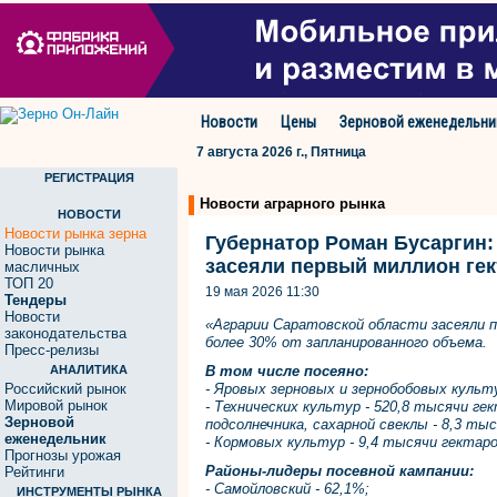
Новости
Цены
Зерновой еженедельни
7 августа 2026 г., Пятница
РЕГИСТРАЦИЯ
Новости аграрного рынка
НОВОСТИ
Новости рынка зерна
Губернатор Роман Бусаргин:
Новости рынка
засеяли первый миллион гек
масличных
ТОП 20
19 мая 2026 11:30
Тендеры
Новости
«Аграрии Саратовской области засеяли 
законодательства
более 30% от запланированного объема.
Пресс-релизы
АНАЛИТИКА
В том числе посеяно:
Российский рынок
- Яровых зерновых и зернобобовых культу
Мировой рынок
- Технических культур - 520,8 тысячи ге
Зерновой
подсолнечника, сахарной свеклы - 8,3 ты
еженедельник
- Кормовых культур - 9,4 тысячи гектар
Прогнозы урожая
Районы-лидеры посевной кампании:
Рейтинги
- Самойловский - 62,1%;
ИНСТРУМЕНТЫ РЫНКА