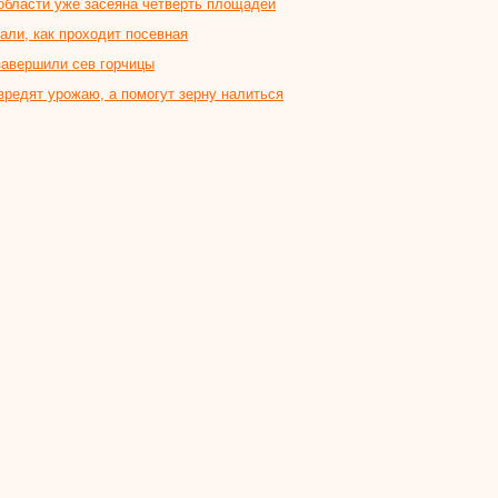
области уже засеяна четверть площадей
али, как проходит посевная
завершили сев горчицы
редят урожаю, а помогут зерну налиться