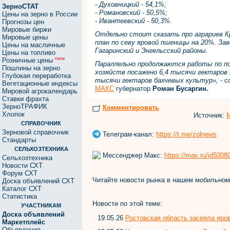
- Духовницкий - 54,1%;
ЗерноСТАТ
- Романовский - 50,5%;
Цены на зерно в России
- Ивантеевский - 50,3%.
Прогнозы цен
Мировые биржи
Отдельно стоит сказать про аграриев К
Мировые цены
план по севу яровой пшеницы на 20%. За
Цены на масличные
Гагаринский и Энгельсский районы.
Цены на топливо
new
Розничные цены
Параллельно продолжаются работы по по
Пошлины на зерно
хозяйств посажено 6,4 тысячи гектаров 
Глубокая переработка
тысячи гектаров бахчевых культур»,
- с
Вегетационные индексы
МАКС
губернатор
Роман Бусаргин.
Мировой агрокалендарь
Ставки фрахта
ЗерноТРАФИК
Комментировать
Хлопок
Источник:
М
СПРАВОЧНИК
Зерновой справочник
Телеграм-канал:
https://t.me/zolnews
Стандарты
СЕЛЬХОЗТЕХНИКА
Мессенджер Макс:
https://max.ru/id500
Сельхозтехника
Новости СХТ
Форум СХТ
Читайте новости рынка в нашем мобильно
Доска объявлений СХТ
Каталог СХТ
Статистика
Новости по этой теме:
УЧАСТНИКАМ
Доска объявлений
19.05.26
Ростовская область засеяла яр
Маркетплейс
Объявления