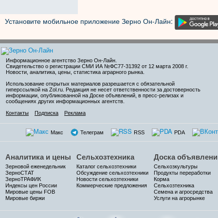
Установите мобильное приложение Зерно Он-Лайн:
Информационное агентство Зерно Он-Лайн
.
Свидетельство о регистрации СМИ ИА №ФС77-31392 от 12 марта 2008 г.
Новости, аналитика, цены, статистика аграрного рынка.
Использование открытых материалов разрешается с обязательной
гиперссылкой на Zol.ru. Редакция не несет ответственности за достоверность
информации, опубликованной на Доске объявлений, в пресс-релизах и
сообщениях других информационных агентств.
Контакты
Подписка
Реклама
Макс
Телеграм
RSS
PDA
Аналитика и цены
Сельхозтехника
Доска объявлени
Зерновой еженедельник
Каталог сельхозтехники
Сельхозкультуры
ЗерноСТАТ
Обсуждение сельхозтехники
Продукты переработки
ЗерноТРАФИК
Новости сельхозтехники
Корма
Индексы цен России
Коммерческие предложения
Сельхозтехника
Мировые цены FOB
Семена и агросредства
Мировые биржи
Услуги на агрорынке