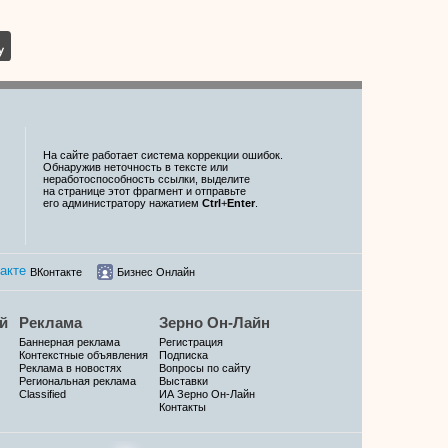
На сайте работает система коррекции ошибок.
Обнаружив неточность в тексте или
неработоспособность ссылки, выделите
на странице этот фрагмент и отправьте
его администратору нажатием
Ctrl
+
Enter
.
ВКонтакте
Бизнес Онлайн
й
Реклама
Зерно Он-Лайн
Баннерная реклама
Регистрация
Контекстные объявления
Подписка
Реклама в новостях
Вопросы по сайту
Региональная реклама
Выставки
Classified
ИА Зерно Он-Лайн
Контакты