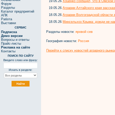
19.05.26
Хоценко сообщил, что в Омской 
Форум
Разделы
19.05.26
Аграрии Алтайского края рассказ
Каталог предприятий
18.05.26
Аграрии Волгоградской области 
АПК
Работа
18.05.26
Минсельхоз Крыма: дожди не нав
Выставки
СЕРВИС
Разделы новости:
яровой сев
Подписка
Демо версии
Вопросы и ответы
География новости:
Россия
Прайс-листы
Реклама на сайте
Перейти к списку новостей аграрного рынка
Контакты
ПОИСК ПО САЙТУ
Введите слово или фразу:
Искать в разделе: