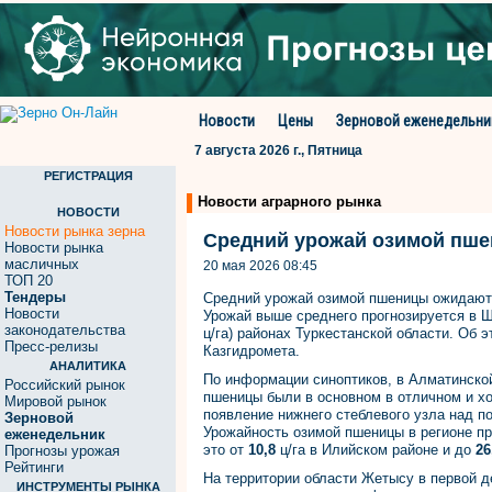
Новости
Цены
Зерновой еженедельни
7 августа 2026 г., Пятница
РЕГИСТРАЦИЯ
Новости аграрного рынка
НОВОСТИ
Новости рынка зерна
Средний урожай озимой пше
Новости рынка
масличных
20 мая 2026 08:45
ТОП 20
Тендеры
Средний урожай озимой пшеницы ожидают 
Новости
Урожай выше среднего прогнозируется в 
законодательства
ц/га) районах Туркестанской области. Об 
Пресс-релизы
Казгидромета.
АНАЛИТИКА
По информации синоптиков, в Алматинской
Российский рынок
пшеницы были в основном в отличном и хо
Мировой рынок
появление нижнего стеблевого узла над п
Зерновой
Урожайность озимой пшеницы в регионе пр
еженедельник
это от
10,8
ц/га в Илийском районе и до
26
Прогнозы урожая
Рейтинги
На территории области Жетысу в первой 
ИНСТРУМЕНТЫ РЫНКА