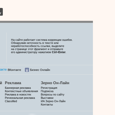
На сайте работает система коррекции ошибок.
Обнаружив неточность в тексте или
неработоспособность ссылки, выделите
на странице этот фрагмент и отправьте
его администратору нажатием
Ctrl
+
Enter
.
ВКонтакте
Бизнес Онлайн
й
Реклама
Зерно Он-Лайн
Баннерная реклама
Регистрация
Контекстные объявления
Подписка
Реклама в новостях
Вопросы по сайту
Региональная реклама
Выставки
Classified
ИА Зерно Он-Лайн
Контакты