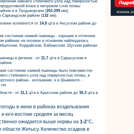
оявления нижнего стеблевого узла над поверхностью
продуктивной влаги в метровом слое почвы
йоне и в Талдыкоргане (
201-209
мм),
 Саркандском районе (
132
мм).
егионе колеблется от
14,8
ц/га в Аксуском районе до
я состояние озимой пшеницы - хорошее и отличное.
м районах на посевах в основном наблюдалась
амбылском, Кордайском, Байзакском, Шуском районах
шеницы в регионе - от
11,7
ц/га в Сарысуском и
районе.
 мая состояние озимой пшеницы было повсеместно
его стеблевого узла над поверхностью почвы, в
ртского района - колошение, и в Шымкенте -
см.
бласти - от
11,1
ц/га в Арысском районе до
30,3
ц/га в
погоды в июне в районах возделывания
 и юго-востоке средняя за месяц
ственно ожидается выше нормы на
1-2
°С,
е области Жетысу. Количество осадков в