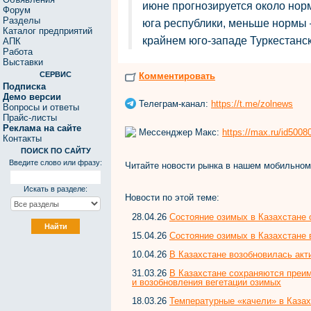
июне прогнозируется около норм
Форум
Разделы
юга республики, меньше нормы 
Каталог предприятий
крайнем юго-западе Туркестанск
АПК
Работа
Выставки
СЕРВИС
Комментировать
Подписка
Демо версии
Телеграм-канал:
https://t.me/zolnews
Вопросы и ответы
Прайс-листы
Реклама на сайте
Мессенджер Макс:
https://max.ru/id500
Контакты
ПОИСК ПО САЙТУ
Введите слово или фразу:
Читайте новости рынка в нашем мобильно
Искать в разделе:
Новости по этой теме:
28.04.26
Состояние озимых в Казахстане 
15.04.26
Состояние озимых в Казахстане 
10.04.26
В Казахстане возобновилась акт
31.03.26
В Казахстане сохраняются преи
и возобновления вегетации озимых
18.03.26
Температурные «качели» в Казах