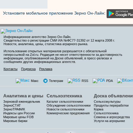
Установите мобильное приложение Зерно Он-Лайн:
Информационное агентство Зерно Он-Лайн
.
Свидетельство о регистрации СМИ ИА №ФС77-31392 от 12 марта 2008 г.
Новости, аналитика, цены, статистика аграрного рынка.
Использование открытых материалов разрешается с обязательной
гиперссылкой на Zol.ru. Редакция не несет ответственности за достоверность
информации, опубликованной на Доске объявлений, в пресс-релизах и
сообщениях других информационных агентств.
Контакты
Подписка
Реклама
Макс
Телеграм
RSS
PDA
Аналитика и цены
Сельхозтехника
Доска объявлени
Зерновой еженедельник
Каталог сельхозтехники
Сельхозкультуры
ЗерноСТАТ
Обсуждение сельхозтехники
Продукты переработки
ЗерноТРАФИК
Новости сельхозтехники
Корма
Индексы цен России
Коммерческие предложения
Сельхозтехника
Мировые цены FOB
Семена и агросредства
Мировые биржи
Услуги на агрорынке