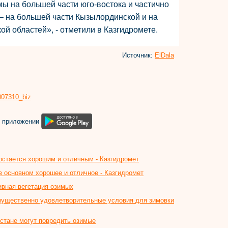
ы на большей части юго-востока и частично
– на большей части Кызылординской и на
ой областей», - отметили в Казгидромете.
Источник:
ElDala
8007310_biz
м приложении
остается хорошим и отличным - Казгидромет
в основном хорошее и отличное - Казгидромет
ивная вегетация озимых
мущественно удовлетворительные условия для зимовки
стане могут повредить озимые