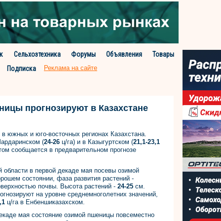
к
Сельхозтехника
Форумы
Объявления
Товары
Реклама на сайте
Подписка
ницы прогнозируют в Казахстане
в южных и юго-восточных регионах Казахстана.
Шардаринском (
24-26
ц/га) и в Казыгуртском (
21,1-23,1
этом сообщается в предварительном прогнозе
 области в первой декаде мая посевы озимой
рошем состоянии, фаза развития растений -
оверхностью почвы. Высота растений -
24-25
см.
огнозируют на уровне среднемноголетних значений,
,1
ц/га в Енбеншиказахском.
декаде мая состояние озимой пшеницы повсеместно