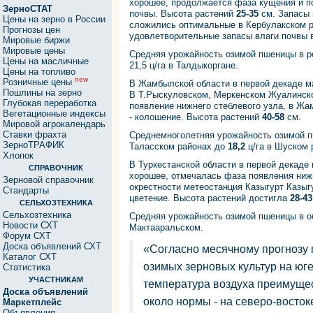
хорошее, продолжается фаза кущения и п
ЗерноСТАТ
почвы. Высота растений
25-35
см. Запасы 
Цены на зерно в России
сложились оптимальные в Кербулакском ра
Прогнозы цен
удовлетворительные запасы влаги почвы в
Мировые биржи
Мировые цены
Средняя урожайность озимой пшеницы в р
Цены на масличные
21,5 ц/га в Талдыкоргане.
Цены на топливо
new
Розничные цены
В Жамбылской области в первой декаде ма
Пошлины на зерно
В Т.Рыскуловском, Меркенском Жуалинско
Глубокая переработка
появление нижнего стеблевого узла, в Ж
Вегетационные индексы
- колошение. Высота растений
40-58
см.
Мировой агрокалендарь
Ставки фрахта
Среднемноголетняя урожайность озимой п
ЗерноТРАФИК
Таласском районах до
18,2
ц/га в Шуском 
Хлопок
В Туркестанской области в первой декаде
СПРАВОЧНИК
хорошее, отмечалась фаза появления нижн
Зерновой справочник
окрестности метеостанция Казыгурт Казыгу
Стандарты
цветение. Высота растений достигла
28-43
СЕЛЬХОЗТЕХНИКА
Сельхозтехника
Средняя урожайность озимой пшеницы в о
Новости СХТ
Мактааральском.
Форум СХТ
Доска объявлений СХТ
«Согласно месячному прогнозу 
Каталог СХТ
озимых зерновых культур на юге
Статистика
УЧАСТНИКАМ
температура воздуха преимуще
Доска объявлений
около нормы - на северо-восток
Маркетплейс
Объявления