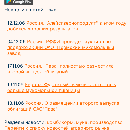
Новости по этой теме:
12.12.06
Россия. "Алейскзернопродукт" в этом году
добился хороших результатов
04.12.06
Россия. РФФИ проведет аукцион по
продаже акций ОАО "Пермский мукомольный
завод"
17.11.06
Россия. "Пава" полностью разместила
второй выпуск облигаций
16.11.06
Европа. Фуражный ячмень стал стоить
больше мукомольной пшеницы
13.11.06
Россия. О размещении второго выпуска
облигаций ОАО"Пава"
Разделы новости:
комбикорм
,
мука
,
производство
Перейти к списку новостей аграрного рынка