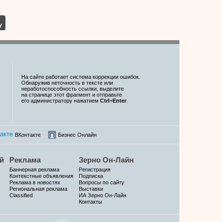
На сайте работает система коррекции ошибок.
Обнаружив неточность в тексте или
неработоспособность ссылки, выделите
на странице этот фрагмент и отправьте
его администратору нажатием
Ctrl
+
Enter
.
ВКонтакте
Бизнес Онлайн
й
Реклама
Зерно Он-Лайн
Баннерная реклама
Регистрация
Контекстные объявления
Подписка
Реклама в новостях
Вопросы по сайту
Региональная реклама
Выставки
Classified
ИА Зерно Он-Лайн
Контакты