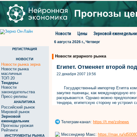
Новости
Цены
Зерновой еженедельни
6 августа 2026 г., Четверг
РЕГИСТРАЦИЯ
Новости аграрного рынка
НОВОСТИ
Новости рынка зерна
Египет. Отменяет второй по
Новости рынка
масличных
22 декабря 2007 19:56
ТОП 20
Тендеры
Новости
Государственный импортер Египта комп
законодательства
закупке пшеницы, как международную его 
Пресс-релизы
раскрываются. Однако можно предположить
АНАЛИТИКА
тендера, египетскую сторону не устроил 
Российский рынок
Мировой рынок
Зерновой
еженедельник
Телеграм-канал:
https://t.me/zolnews
Прогнозы урожая
Рейтинги
Мессенджер Макс:
https://max.ru/id500
ИНСТРУМЕНТЫ РЫНКА