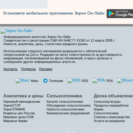
Установите мобильное приложение Зерно Он-Лайн:
Информационное агентство Зерно Он-Лайн
.
Свидетельство о регистрации СМИ ИА №ФС77-31392 от 12 марта 2008 г.
Новости, аналитика, цены, статистика аграрного рынка.
Использование открытых материалов разрешается с обязательной
гиперссылкой на Zol.ru. Редакция не несет ответственности за достоверность
информации, опубликованной на Доске объявлений, в пресс-релизах и
сообщениях других информационных агентств.
Контакты
Подписка
Реклама
Макс
Телеграм
RSS
PDA
Аналитика и цены
Сельхозтехника
Доска объявлени
Зерновой еженедельник
Каталог сельхозтехники
Сельхозкультуры
ЗерноСТАТ
Обсуждение сельхозтехники
Продукты переработки
ЗерноТРАФИК
Новости сельхозтехники
Корма
Индексы цен России
Коммерческие предложения
Сельхозтехника
Мировые цены FOB
Семена и агросредства
Мировые биржи
Услуги на агрорынке