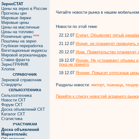
ЗерноСТАТ
Цены на зерно в России
Читайте новости рынка в нашем мобильно
Прогнозы цен
Мировые биржи
Мировые цены
Новости по этой теме:
Цены на масличные
Цены на топливо
22.12.07
Египет. Объявляет пятый декабр
new
Розничные цены
Пошлины на зерно
21.12.07
Индия. не планирует проводить 
Глубокая переработка
Вегетационные индексы
20.12.07
Ирак. Правительство планирует 
Мировой агрокалендарь
Ставки фрахта
19.12.07
Индию. Не устраивают объемы и 
пока не принято
ЗерноТРАФИК
Хлопок
19.12.07
Япония. Повысит отпускные цен
СПРАВОЧНИК
Зерновой справочник
Стандарты
Разделы новости:
импорт
,
пшеница
,
тендер
СЕЛЬХОЗТЕХНИКА
Сельхозтехника
Перейти к списку новостей аграрного рынка
Новости СХТ
Форум СХТ
Доска объявлений СХТ
Каталог СХТ
Статистика
УЧАСТНИКАМ
Доска объявлений
Маркетплейс
Объявления