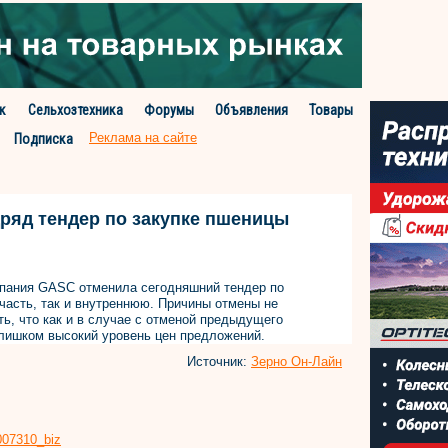
к
Сельхозтехника
Форумы
Объявления
Товары
Реклама на сайте
Подписка
дряд тендер по закупке пшеницы
ания GASC отменила сегодняшний тендер по
часть, так и внутреннюю. Причины отмены не
, что как и в случае с отменой предыдущего
слишком высокий уровень цен предложений.
Источник:
Зерно Он-Лайн
8007310_biz