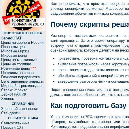
Важно понимать, что простота процесса 
учётом специфики сегмента. Массовое на
раздражению абонентов и низкой конверсии.
Почему скрипты реша
ИНСТРУМЕНТЫ РЫНКА
Разговор с незнакомым человеком по 
ЗерноСТАТ
заинтересовать. За это время оператору н
Цены на зерно в России
встречу или отправить коммерческое пр
Прогнозы цен
сценарии диалога, которые делятся на неск
Мировые биржи
Мировые цены
приветствие, проверка контактного лиц
Цены на масличные
Цены на топливо
выявление потребности через короткие
new
Розничные цены
презентация выгоды, отталкиваясь от о
Пошлины на зерно
обработка возражений с опорой на типи
Глубокая переработка
Вегетационные индексы
завершение разговора чётким соглаше
Мировой агрокалендарь
После завершения цикла диалога все резу
Ставки фрахта
ЗерноТРАФИК
делать повторные обзвоны тем, кто отказалс
Хлопок
Как подготовить базу
СПРАВОЧНИК
Зерновой справочник
Стандарты
Успех кампании на 70% зависит от качеств
СЕЛЬХОЗТЕХНИКА
номеров, служебных телефонов или зав
Сельхозтехника
Рекомендуется предварительная верификаци
Новости СХТ