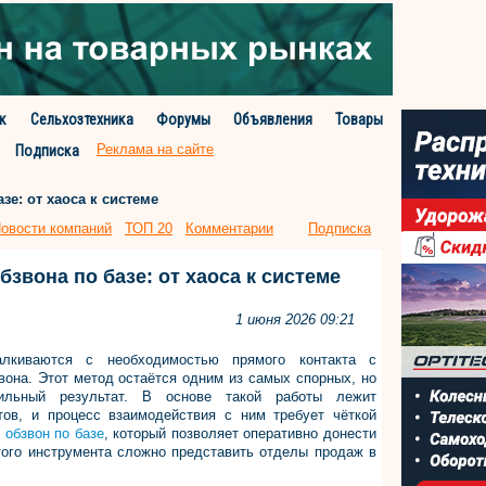
к
Сельхозтехника
Форумы
Объявления
Товары
Реклама на сайте
Подписка
е: от хаоса к системе
овости компаний
ТОП 20
Комментарии
Подписка
звона по базе: от хаоса к системе
1 июня 2026 09:21
лкиваются с необходимостью прямого контакта с
она. Этот метод остаётся одним из самых спорных, но
ильный результат. В основе такой работы лежит
тов, и процесс взаимодействия с ним требует чёткой
—
обзвон по базе
, который позволяет оперативно донести
того инструмента сложно представить отделы продаж в