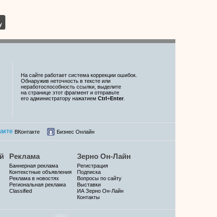
На сайте работает система коррекции ошибок.
Обнаружив неточность в тексте или
неработоспособность ссылки, выделите
на странице этот фрагмент и отправьте
его администратору нажатием
Ctrl
+
Enter
.
ВКонтакте
Бизнес Онлайн
й
Реклама
Зерно Он-Лайн
Баннерная реклама
Регистрация
Контекстные объявления
Подписка
Реклама в новостях
Вопросы по сайту
Региональная реклама
Выставки
Classified
ИА Зерно Он-Лайн
Контакты