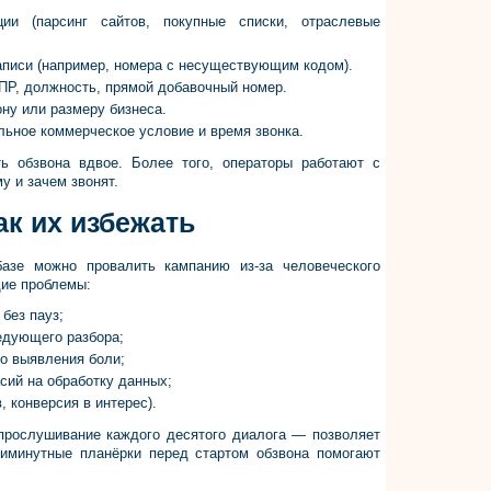
ии (парсинг сайтов, покупные списки, отраслевые
аписи (например, номера с несуществующим кодом).
ПР, должность, прямой добавочный номер.
ону или размеру бизнеса.
льное коммерческое условие и время звонка.
ь обзвона вдвое. Более того, операторы работают с
у и зачем звонят.
ак их избежать
азе можно провалить кампанию из-за человеческого
ие проблемы:
без пауз;
едующего разбора;
то выявления боли;
асий на обработку данных;
, конверсия в интерес).
прослушивание каждого десятого диалога — позволяет
тиминутные планёрки перед стартом обзвона помогают