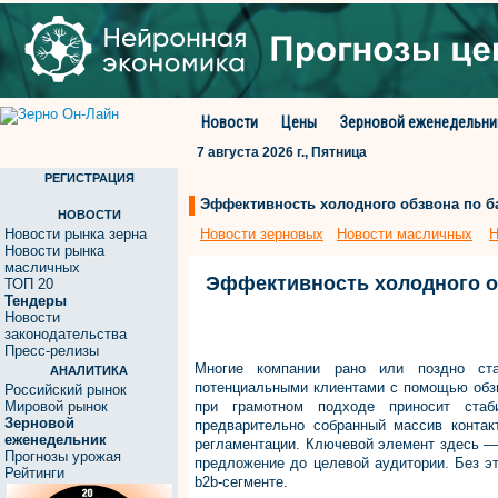
Новости
Цены
Зерновой еженедельни
7 августа 2026 г., Пятница
РЕГИСТРАЦИЯ
Эффективность холодного обзвона по баз
НОВОСТИ
Новости рынка зерна
Новости зерновых
Новости масличных
Н
Новости рынка
масличных
Эффективность холодного об
ТОП 20
Тендеры
Новости
законодательства
Пресс-релизы
Многие компании рано или поздно ста
АНАЛИТИКА
потенциальными клиентами с помощью обзв
Российский рынок
Мировой рынок
при грамотном подходе приносит стаб
Зерновой
предварительно собранный массив контак
еженедельник
регламентации. Ключевой элемент здесь 
Прогнозы урожая
предложение до целевой аудитории. Без э
Рейтинги
b2b-сегменте.