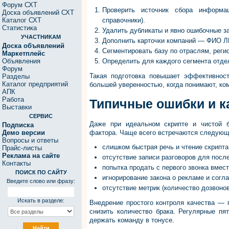
Форум СХТ
Проверить источник сбора информац
Доска объявлений СХТ
Каталог СХТ
справочники).
Статистика
Удалить дубликаты и явно ошибочные з
УЧАСТНИКАМ
Дополнить карточки компаний — ФИО Л
Доска объявлений
Сегментировать базу по отраслям, реги
Маркетплейс
Объявления
Определить для каждого сегмента отде
Форум
Такая подготовка повышает эффективност
Разделы
Каталог предприятий
большей уверенностью, когда понимают, ком
АПК
Работа
Типичные ошибки и к
Выставки
СЕРВИС
Даже при идеальном скрипте и чистой б
Подписка
Демо версии
фактора. Чаще всего встречаются следующ
Вопросы и ответы
слишком быстрая речь и чтение скрипта 
Прайс-листы
Реклама на сайте
отсутствие записи разговоров для посл
Контакты
попытка продать с первого звонка вмес
ПОИСК ПО САЙТУ
игнорирование закона о рекламе и согл
Введите слово или фразу:
отсутствие метрик (количество дозвонов
Искать в разделе:
Внедрение простого контроля качества — 
снизить количество брака. Регулярные пя
держать команду в тонусе.