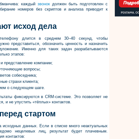
обманчива: каждый
звонок
должен быть подготовлен с
бирание номеров без скриптов и анализа приводит к
ют исход дела
телефону длится в среднем 30–40 секунд, чтобы
ужно представиться, обозначить ценность и назначить
едложение. Именно для таких задач разрабатываются
олько этапов:
а и представление компании;
 уточняющие вопросы;
тветов собеседника;
чные страхи клиента;
нием о следующем шаге.
льтаты фиксируются в CRM-системе. Это позволяет не
я, и не упустить «тёплых» контактов.
 перед стартом
а исходных данных. Если в списке много неактуальных
едомо нецелевых лиц, результат будет плачевным.
я контактов: