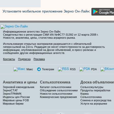
Установите мобильное приложение Зерно Он-Лайн:
Информационное агентство Зерно Он-Лайн
.
Свидетельство о регистрации СМИ ИА №ФС77-31392 от 12 марта 2008 г.
Новости, аналитика, цены, статистика аграрного рынка.
Использование открытых материалов разрешается с обязательной
гиперссылкой на Zol.ru. Редакция не несет ответственности за достоверность
информации, опубликованной на Доске объявлений, в пресс-релизах и
сообщениях других информационных агентств.
Контакты
Подписка
Реклама
Макс
Телеграм
RSS
PDA
Аналитика и цены
Сельхозтехника
Доска объявлени
Зерновой еженедельник
Каталог сельхозтехники
Сельхозкультуры
ЗерноСТАТ
Обсуждение сельхозтехники
Продукты переработки
ЗерноТРАФИК
Новости сельхозтехники
Корма
Индексы цен России
Коммерческие предложения
Сельхозтехника
Мировые цены FOB
Семена и агросредства
Мировые биржи
Услуги на агрорынке