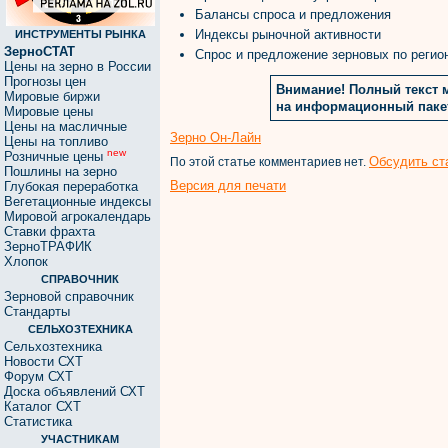
Балансы спроса и предложения
Индексы рыночной активности
ИНСТРУМЕНТЫ РЫНКА
ЗерноСТАТ
Спрос и предложение зерновых по регио
Цены на зерно в России
Прогнозы цен
Внимание! Полный текст 
Мировые биржи
на информационный пак
Мировые цены
Цены на масличные
Зерно Он-Лайн
Цены на топливо
new
Розничные цены
Обсудить ст
По этой статье комментариев нет.
Пошлины на зерно
Версия для печати
Глубокая переработка
Вегетационные индексы
Мировой агрокалендарь
Ставки фрахта
ЗерноТРАФИК
Хлопок
СПРАВОЧНИК
Зерновой справочник
Стандарты
СЕЛЬХОЗТЕХНИКА
Сельхозтехника
Новости СХТ
Форум СХТ
Доска объявлений СХТ
Каталог СХТ
Статистика
УЧАСТНИКАМ