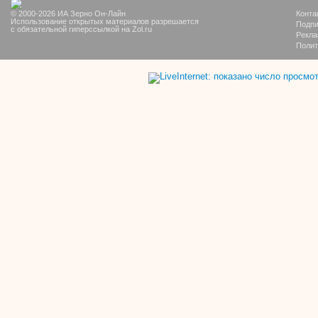
© 2000-2026 ИА Зерно Он-Лайн
Конта
Использование открытых материалов разрешается
Подпи
с обязательной гиперссылкой на Zol.ru
Рекла
Полит