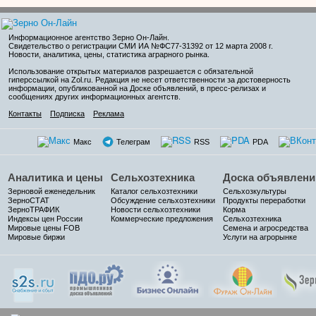
Информационное агентство Зерно Он-Лайн
.
Свидетельство о регистрации СМИ ИА №ФС77-31392 от 12 марта 2008 г.
Новости, аналитика, цены, статистика аграрного рынка.
Использование открытых материалов разрешается с обязательной
гиперссылкой на Zol.ru. Редакция не несет ответственности за достоверность
информации, опубликованной на Доске объявлений, в пресс-релизах и
сообщениях других информационных агентств.
Контакты
Подписка
Реклама
Макс
Телеграм
RSS
PDA
Аналитика и цены
Сельхозтехника
Доска объявлени
Зерновой еженедельник
Каталог сельхозтехники
Сельхозкультуры
ЗерноСТАТ
Обсуждение сельхозтехники
Продукты переработки
ЗерноТРАФИК
Новости сельхозтехники
Корма
Индексы цен России
Коммерческие предложения
Сельхозтехника
Мировые цены FOB
Семена и агросредства
Мировые биржи
Услуги на агрорынке