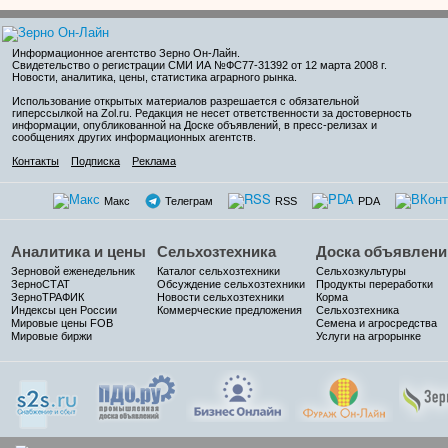
Информационное агентство Зерно Он-Лайн
.
Свидетельство о регистрации СМИ ИА №ФС77-31392 от 12 марта 2008 г.
Новости, аналитика, цены, статистика аграрного рынка.
Использование открытых материалов разрешается с обязательной
гиперссылкой на Zol.ru. Редакция не несет ответственности за достоверность
информации, опубликованной на Доске объявлений, в пресс-релизах и
сообщениях других информационных агентств.
Контакты
Подписка
Реклама
Макс
Телеграм
RSS
PDA
Аналитика и цены
Сельхозтехника
Доска объявлени
Зерновой еженедельник
Каталог сельхозтехники
Сельхозкультуры
ЗерноСТАТ
Обсуждение сельхозтехники
Продукты переработки
ЗерноТРАФИК
Новости сельхозтехники
Корма
Индексы цен России
Коммерческие предложения
Сельхозтехника
Мировые цены FOB
Семена и агросредства
Мировые биржи
Услуги на агрорынке