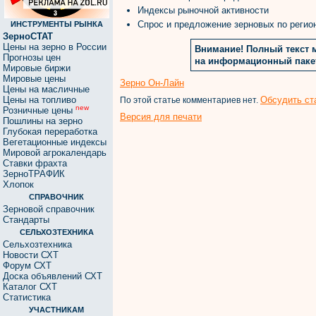
Индексы рыночной активности
Спрос и предложение зерновых по регио
ИНСТРУМЕНТЫ РЫНКА
ЗерноСТАТ
Цены на зерно в России
Внимание! Полный текст 
Прогнозы цен
на информационный пак
Мировые биржи
Мировые цены
Зерно Он-Лайн
Цены на масличные
Цены на топливо
Обсудить ст
По этой статье комментариев нет.
new
Розничные цены
Версия для печати
Пошлины на зерно
Глубокая переработка
Вегетационные индексы
Мировой агрокалендарь
Ставки фрахта
ЗерноТРАФИК
Хлопок
СПРАВОЧНИК
Зерновой справочник
Стандарты
СЕЛЬХОЗТЕХНИКА
Сельхозтехника
Новости СХТ
Форум СХТ
Доска объявлений СХТ
Каталог СХТ
Статистика
УЧАСТНИКАМ