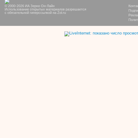
© 2000-2026 ИА Зерно Он-Лайн
Конта
Использование открытых материалов разрешается
Подпи
с обязательной гиперссылкой на Zol.ru
Рекла
Полит