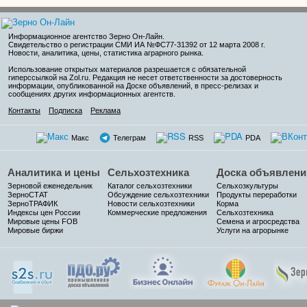
Информационное агентство Зерно Он-Лайн
.
Свидетельство о регистрации СМИ ИА №ФС77-31392 от 12 марта 2008 г.
Новости, аналитика, цены, статистика аграрного рынка.
Использование открытых материалов разрешается с обязательной
гиперссылкой на Zol.ru. Редакция не несет ответственности за достоверность
информации, опубликованной на Доске объявлений, в пресс-релизах и
сообщениях других информационных агентств.
Контакты
Подписка
Реклама
Макс
Телеграм
RSS
PDA
Аналитика и цены
Сельхозтехника
Доска объявлени
Зерновой еженедельник
Каталог сельхозтехники
Сельхозкультуры
ЗерноСТАТ
Обсуждение сельхозтехники
Продукты переработки
ЗерноТРАФИК
Новости сельхозтехники
Корма
Индексы цен России
Коммерческие предложения
Сельхозтехника
Мировые цены FOB
Семена и агросредства
Мировые биржи
Услуги на агрорынке