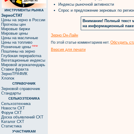
Индексы рыночной активности
Спрос и предложение зерновых по регио
ИНСТРУМЕНТЫ РЫНКА
ЗерноСТАТ
Цены на зерно в России
Внимание! Полный текст 
Прогнозы цен
на информационный пак
Мировые биржи
Мировые цены
Зерно Он-Лайн
Цены на масличные
Цены на топливо
Обсудить ст
По этой статье комментариев нет.
new
Розничные цены
Версия для печати
Пошлины на зерно
Глубокая переработка
Вегетационные индексы
Мировой агрокалендарь
Ставки фрахта
ЗерноТРАФИК
Хлопок
СПРАВОЧНИК
Зерновой справочник
Стандарты
СЕЛЬХОЗТЕХНИКА
Сельхозтехника
Новости СХТ
Форум СХТ
Доска объявлений СХТ
Каталог СХТ
Статистика
УЧАСТНИКАМ