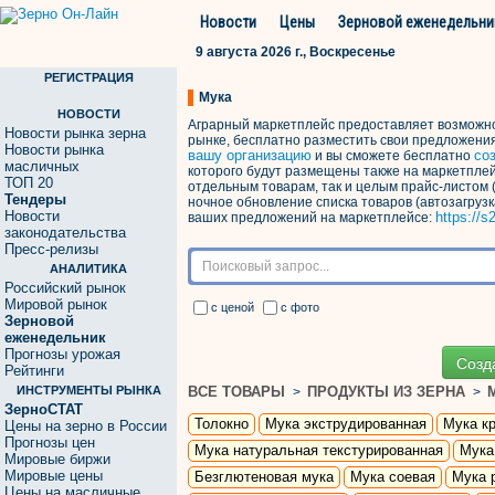
Новости
Цены
Зерновой еженедельни
9 августа 2026 г., Воскресенье
РЕГИСТРАЦИЯ
Мука
НОВОСТИ
Аграрный маркетплейс предоставляет возможно
Новости рынка зерна
рынке, бесплатно разместить свои предложени
Новости рынка
вашу организацию
со
и вы сможете бесплатно
масличных
которого будут размещены также на маркетпле
ТОП 20
отдельным товарам, так и целым прайс-листом 
Тендеры
ночное обновление списка товаров (автозагруз
Новости
https://s
ваших предложений на маркетплейсе:
законодательства
Пресс-релизы
АНАЛИТИКА
Российский рынок
Мировой рынок
с ценой
с фото
Зерновой
еженедельник
Прогнозы урожая
Созд
Рейтинги
ИНСТРУМЕНТЫ РЫНКА
ВСЕ ТОВАРЫ
ПРОДУКТЫ ИЗ ЗЕРНА
>
>
ЗерноСТАТ
Толокно
Мука экструдированная
Мука к
Цены на зерно в России
Прогнозы цен
Мука натуральная текстурированная
Мука
Мировые биржи
Мировые цены
Безглютеновая мука
Мука соевая
Мука 
Цены на масличные