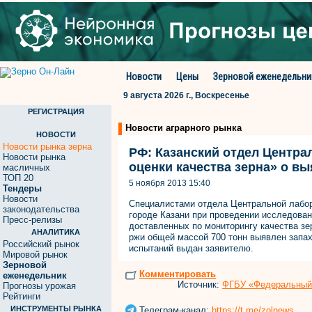
Новости
Цены
Зерновой еженедельни
9 августа 2026 г., Воскресенье
РЕГИСТРАЦИЯ
Новости аграрного рынка
НОВОСТИ
Новости рынка зерна
РФ: Казанский отдел Центра
Новости рынка
оценки качества зерна» о в
масличных
ТОП 20
5 ноября 2013 15:40
Тендеры
Новости
Специалистами отдела Центральной лабор
законодательства
городе Казани при проведении исследован
Пресс-релизы
доставленных по мониторингу качества зер
АНАЛИТИКА
ржи общей массой 700 тонн выявлен запах
Российский рынок
испытаний выдан заявителю.
Мировой рынок
Зерновой
Комментировать
еженедельник
Источник:
ФГБУ «Федеральный 
Прогнозы урожая
Рейтинги
ИНСТРУМЕНТЫ РЫНКА
Телеграм-канал:
https://t.me/zolnews