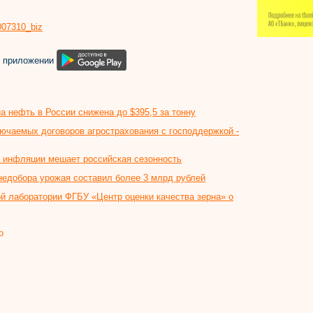
8007310_biz
м приложении
а нефть в России снижена до $395,5 за тонну
лючаемых договоров агрострахования с господдержкой -
 инфляции мешает российская сезонность
 недобора урожая составил более 3 млрд рублей
й лаборатории ФГБУ «Центр оценки качества зерна» о
о