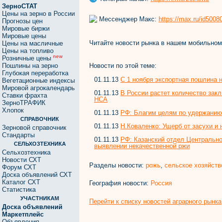
ЗерноСТАТ
Цены на зерно в России
Мессенджер Макс:
https://max.ru/id500
Прогнозы цен
Мировые биржи
Мировые цены
Читайте новости рынка в нашем мобильно
Цены на масличные
Цены на топливо
new
Розничные цены
Новости по этой теме:
Пошлины на зерно
Глубокая переработка
01.11.13
С 1 ноября экспортная пошлина н
Вегетационные индексы
Мировой агрокалендарь
01.11.13
В России растет количество зак
Ставки фрахта
НСА
ЗерноТРАФИК
Хлопок
01.11.13
РФ: Благим целям по удержанию
СПРАВОЧНИК
01.11.13
Н.Коваленко: Ущерб от засухи и
Зерновой справочник
Стандарты
01.11.13
РФ: Казанский отдел Центрально
СЕЛЬХОЗТЕХНИКА
выявлении некачественной ржи
Сельхозтехника
Новости СХТ
Разделы новости:
рожь
,
сельское хозяйств
Форум СХТ
Доска объявлений СХТ
Каталог СХТ
География новости:
Россия
Статистика
УЧАСТНИКАМ
Перейти к списку новостей аграрного рынка
Доска объявлений
Маркетплейс
Объявления