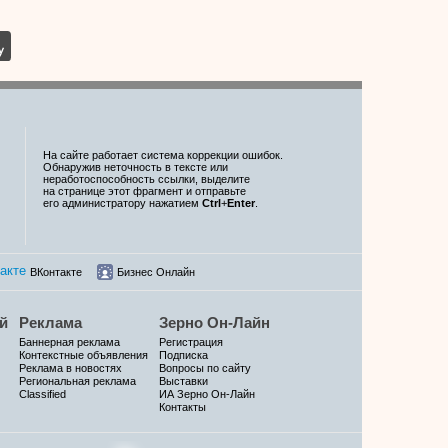
На сайте работает система коррекции ошибок.
Обнаружив неточность в тексте или
неработоспособность ссылки, выделите
на странице этот фрагмент и отправьте
его администратору нажатием
Ctrl
+
Enter
.
ВКонтакте
Бизнес Онлайн
й
Реклама
Зерно Он-Лайн
Баннерная реклама
Регистрация
Контекстные объявления
Подписка
Реклама в новостях
Вопросы по сайту
Региональная реклама
Выставки
Classified
ИА Зерно Он-Лайн
Контакты