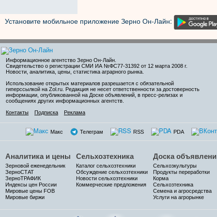
Установите мобильное приложение Зерно Он-Лайн:
Информационное агентство Зерно Он-Лайн
.
Свидетельство о регистрации СМИ ИА №ФС77-31392 от 12 марта 2008 г.
Новости, аналитика, цены, статистика аграрного рынка.
Использование открытых материалов разрешается с обязательной
гиперссылкой на Zol.ru. Редакция не несет ответственности за достоверность
информации, опубликованной на Доске объявлений, в пресс-релизах и
сообщениях других информационных агентств.
Контакты
Подписка
Реклама
Макс
Телеграм
RSS
PDA
Аналитика и цены
Сельхозтехника
Доска объявлени
Зерновой еженедельник
Каталог сельхозтехники
Сельхозкультуры
ЗерноСТАТ
Обсуждение сельхозтехники
Продукты переработки
ЗерноТРАФИК
Новости сельхозтехники
Корма
Индексы цен России
Коммерческие предложения
Сельхозтехника
Мировые цены FOB
Семена и агросредства
Мировые биржи
Услуги на агрорынке