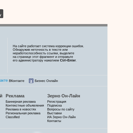
На сайте работает система коррекции ошибок.
Обнаружив неточность в тексте или
неработоспособность ссылки, выделите
на странице этот фрагмент и отправьте
его администратору нажатием
Ctrl
+
Enter
.
ВКонтакте
Бизнес Онлайн
й
Реклама
Зерно Он-Лайн
Баннерная реклама
Регистрация
Контекстные объявления
Подписка
Реклама в новостях
Вопросы по сайту
Региональная реклама
Выставки
Classified
ИА Зерно Он-Лайн
Контакты