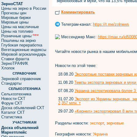
зернобобовых и муки, что на 13,5% превы
ЗерноСТАТ
Цены на зерно в России
Комментировать
Прогнозы цен
Мировые биржи
Мировые цены
Телеграм-канал:
https://t.me/zolnews
Цены на масличные
Цены на топливо
new
Розничные цены
Мессенджер Макс:
https://max.ru/id500
Пошлины на зерно
Глубокая переработка
Вегетационные индексы
Читайте новости рынка в нашем мобильно
Мировой агрокалендарь
Ставки фрахта
ЗерноТРАФИК
Новости по этой теме:
Хлопок
СПРАВОЧНИК
18.08.20
Экспортные поставки зерновых и
Зерновой справочник
11.08.20
Темпы экспорта зерновых и муки
Стандарты
СЕЛЬХОЗТЕХНИКА
07.08.20
Украина экспортировала более 3
Сельхозтехника
Новости СХТ
31.07.20
Экспорт из Украины зерновых, з
2,357 млн. т
Форум СХТ
Доска объявлений СХТ
29.07.20
«Кернел» экспортировал 8 млн т
Каталог СХТ
Статистика
УЧАСТНИКАМ
Разделы новости:
экспорт
,
зерновые
Доска объявлений
Маркетплейс
География новости:
Украина
Объявления