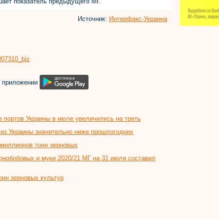
шает показатель предыдущего МГ.
Источник:
Интерфакс-Украина
8007310_biz
м приложении
з портов Украины в июле увеличились на треть
 из Украины значительно ниже прошлогодних
 миллионов тонн зерновых
ернобобовых и муки 2020/21 МГ на 31 июля составил
онн зерновых культур