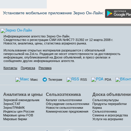
Установите мобильное приложение Зерно Он-Лайн:
Информационное агентство Зерно Он-Лайн
.
Свидетельство о регистрации СМИ ИА №ФС77-31392 от 12 марта 2008 г.
Новости, аналитика, цены, статистика аграрного рынка.
Использование открытых материалов разрешается с обязательной
гиперссылкой на Zol.ru. Редакция не несет ответственности за достоверность
информации, опубликованной на Доске объявлений, в пресс-релизах и
сообщениях других информационных агентств.
Контакты
Подписка
Реклама
Макс
Телеграм
RSS
PDA
Аналитика и цены
Сельхозтехника
Доска объявлени
Зерновой еженедельник
Каталог сельхозтехники
Сельхозкультуры
ЗерноСТАТ
Обсуждение сельхозтехники
Продукты переработки
ЗерноТРАФИК
Новости сельхозтехники
Корма
Индексы цен России
Коммерческие предложения
Сельхозтехника
Мировые цены FOB
Семена и агросредства
Мировые биржи
Услуги на агрорынке