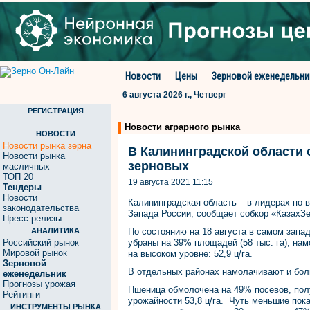
Новости
Цены
Зерновой еженедельни
6 августа 2026 г., Четверг
РЕГИСТРАЦИЯ
Новости аграрного рынка
НОВОСТИ
Новости рынка зерна
В Калининградской области 
Новости рынка
зерновых
масличных
ТОП 20
19 августа 2021 11:15
Тендеры
Новости
Калининградская область – в лидерах по 
законодательства
Запада России, сообщает собкор «КазахЗ
Пресс-релизы
АНАЛИТИКА
По состоянию на 18 августа в самом запа
Российский рынок
убраны на 39% площадей (58 тыс. га), на
Мировой рынок
на высоком уровне: 52,9 ц/га.
Зерновой
В отдельных районах намолачивают и больш
еженедельник
Прогнозы урожая
Пшеница обмолочена на 49% посевов, полу
Рейтинги
урожайности 53,8 ц/га. Чуть меньшие пока
ИНСТРУМЕНТЫ РЫНКА