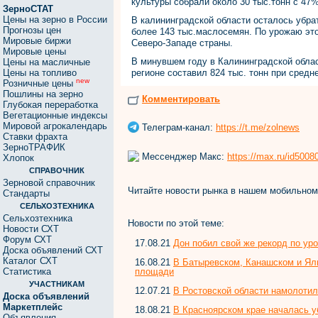
культуры собрали около 30 тыс.тонн с 47
ЗерноСТАТ
Цены на зерно в России
В калининградской области осталось убра
Прогнозы цен
более 143 тыс.маслосемян. По урожаю это
Мировые биржи
Северо-Западе страны.
Мировые цены
В минувшем году в Калининградской облас
Цены на масличные
Цены на топливо
регионе составил 824 тыс. тонн при средн
new
Розничные цены
Пошлины на зерно
Комментировать
Глубокая переработка
Вегетационные индексы
Мировой агрокалендарь
Телеграм-канал:
https://t.me/zolnews
Ставки фрахта
ЗерноТРАФИК
Мессенджер Макс:
https://max.ru/id500
Хлопок
СПРАВОЧНИК
Зерновой справочник
Читайте новости рынка в нашем мобильно
Стандарты
СЕЛЬХОЗТЕХНИКА
Сельхозтехника
Новости по этой теме:
Новости СХТ
Форум СХТ
17.08.21
Дон побил свой же рекорд по ур
Доска объявлений СХТ
Каталог СХТ
16.08.21
В Батыревском, Канашском и Ял
площади
Статистика
УЧАСТНИКАМ
12.07.21
В Ростовской области намолотил
Доска объявлений
Маркетплейс
18.08.21
В Красноярском крае началась у
Объявления