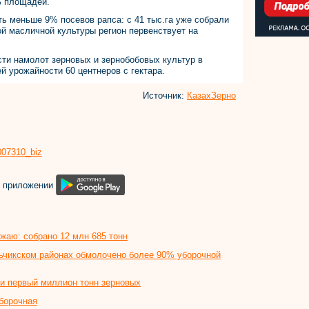
% площадей.
ть меньше 9% посевов рапса: с 41 тыс.га уже собрали
й масличной культуры регион первенствует на
ти намолот зерновых и зернобобовых культур в
ей урожайности 60 центнеров с гектара.
Источник:
КазахЗерно
8007310_biz
м приложении
ожаю: собрано 12 млн 685 тонн
ьчикском районах обмолочено более 90% уборочной
и первый миллион тонн зерновых
борочная