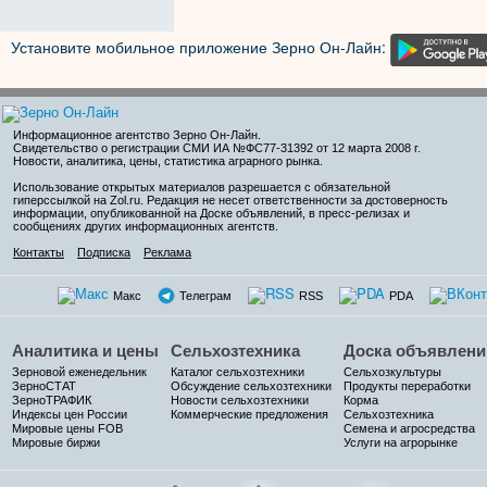
Установите мобильное приложение Зерно Он-Лайн:
Информационное агентство Зерно Он-Лайн
.
Свидетельство о регистрации СМИ ИА №ФС77-31392 от 12 марта 2008 г.
Новости, аналитика, цены, статистика аграрного рынка.
Использование открытых материалов разрешается с обязательной
гиперссылкой на Zol.ru. Редакция не несет ответственности за достоверность
информации, опубликованной на Доске объявлений, в пресс-релизах и
сообщениях других информационных агентств.
Контакты
Подписка
Реклама
Макс
Телеграм
RSS
PDA
Аналитика и цены
Сельхозтехника
Доска объявлени
Зерновой еженедельник
Каталог сельхозтехники
Сельхозкультуры
ЗерноСТАТ
Обсуждение сельхозтехники
Продукты переработки
ЗерноТРАФИК
Новости сельхозтехники
Корма
Индексы цен России
Коммерческие предложения
Сельхозтехника
Мировые цены FOB
Семена и агросредства
Мировые биржи
Услуги на агрорынке