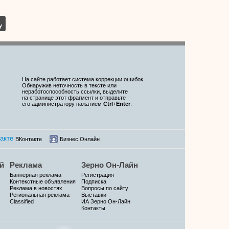
На сайте работает система коррекции ошибок.
Обнаружив неточность в тексте или
неработоспособность ссылки, выделите
на странице этот фрагмент и отправьте
его администратору нажатием
Ctrl
+
Enter
.
ВКонтакте
Бизнес Онлайн
й
Реклама
Зерно Он-Лайн
Баннерная реклама
Регистрация
Контекстные объявления
Подписка
Реклама в новостях
Вопросы по сайту
Региональная реклама
Выставки
Classified
ИА Зерно Он-Лайн
Контакты