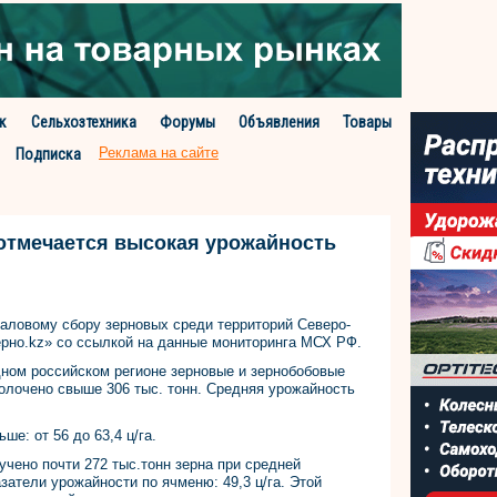
к
Сельхозтехника
Форумы
Объявления
Товары
Реклама на сайте
Подписка
отмечается высокая урожайность
валовому сбору зерновых среди территорий Северо-
ерно.kz» со ссылкой на данные мониторинга МСХ РФ.
дном российском регионе зерновые и зернобобовые
молочено свыше 306 тыс. тонн. Средняя урожайность
е: от 56 до 63,4 ц/га.
чено почти 272 тыс.тонн зерна при средней
затели урожайности по ячменю: 49,3 ц/га. Этой