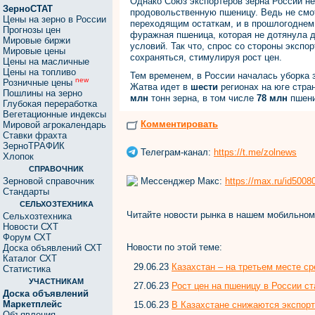
Однако Союз экспортеров зерна России не
ЗерноСТАТ
продовольственную пшеницу. Ведь не см
Цены на зерно в России
переходящим остаткам, и в прошлогоднем
Прогнозы цен
фуражная пшеница, которая не дотянула 
Мировые биржи
условий. Так что, спрос со стороны экспо
Мировые цены
сохраняться, стимулируя рост цен.
Цены на масличные
Цены на топливо
Тем временем, в России началась уборка 
new
Розничные цены
Жатва идет в
шести
регионах на юге стра
Пошлины на зерно
млн
тонн зерна, в том числе
78 млн
пшени
Глубокая переработка
Вегетационные индексы
Комментировать
Мировой агрокалендарь
Ставки фрахта
ЗерноТРАФИК
Телеграм-канал:
https://t.me/zolnews
Хлопок
СПРАВОЧНИК
Мессенджер Макс:
https://max.ru/id500
Зерновой справочник
Стандарты
СЕЛЬХОЗТЕХНИКА
Читайте новости рынка в нашем мобильно
Сельхозтехника
Новости СХТ
Форум СХТ
Новости по этой теме:
Доска объявлений СХТ
Каталог СХТ
29.06.23
Казахстан – на третьем месте с
Статистика
УЧАСТНИКАМ
27.06.23
Рост цен на пшеницу в России с
Доска объявлений
Маркетплейс
15.06.23
В Казахстане снижаются экспор
Объявления