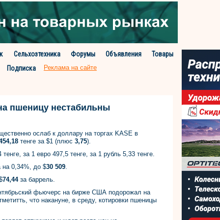
к
Сельхозтехника
Форумы
Объявления
Товары
Реклама на сайте
Подписка
 на пшеницу нестабильны
щественно ослаб к доллару на торгах KASE в
454,18
тенге за $1 (плюс
3,75
).
енге, за 1 евро 497,5 тенге, за 1 рубль 5,33 тенге.
 на 0,34%, до $
30 509
.
$
74,44
за баррель.
ентябрьский фьючерс на бирже США подорожал на
метитть, что накануне, в среду, котировки пшеницы