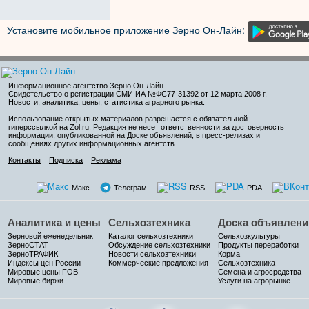
Установите мобильное приложение Зерно Он-Лайн:
Информационное агентство Зерно Он-Лайн
.
Свидетельство о регистрации СМИ ИА №ФС77-31392 от 12 марта 2008 г.
Новости, аналитика, цены, статистика аграрного рынка.
Использование открытых материалов разрешается с обязательной
гиперссылкой на Zol.ru. Редакция не несет ответственности за достоверность
информации, опубликованной на Доске объявлений, в пресс-релизах и
сообщениях других информационных агентств.
Контакты
Подписка
Реклама
Макс
Телеграм
RSS
PDA
Аналитика и цены
Сельхозтехника
Доска объявлени
Зерновой еженедельник
Каталог сельхозтехники
Сельхозкультуры
ЗерноСТАТ
Обсуждение сельхозтехники
Продукты переработки
ЗерноТРАФИК
Новости сельхозтехники
Корма
Индексы цен России
Коммерческие предложения
Сельхозтехника
Мировые цены FOB
Семена и агросредства
Мировые биржи
Услуги на агрорынке