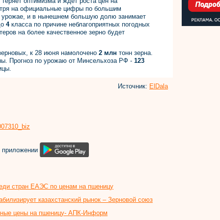
 теряет оптимизма и ждет роста цен на
отря на официальные цифры по большим
 урожае, и в нынешнем большую долю занимает
до
4
класса по причине неблагоприятных погодных
ртеров на более качественное зерно будет
зерновых, к 28 июня намолочено
2 млн
тонн зерна.
ны. Прогноз по урожаю от Минсельхоза РФ -
123
цы.
Источник:
ElDala
8007310_biz
м приложении
реди стран ЕАЭС по ценам на пшеницу
табилизирует казахстанский рынок – Зерновой союз
тные цены на пшеницу- АПК-Информ