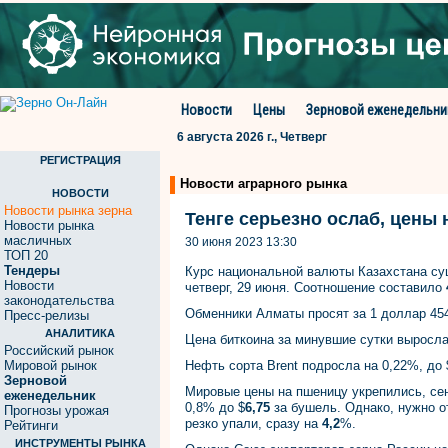
Новости
Цены
Зерновой еженедельни
6 августа 2026 г., Четверг
РЕГИСТРАЦИЯ
Новости аграрного рынка
НОВОСТИ
Новости рынка зерна
Тенге серьезно ослаб, цены
Новости рынка
масличных
30 июня 2023 13:30
ТОП 20
Тендеры
Курс национальной валюты Казахстана су
Новости
четверг, 29 июня. Соотношение составило
законодательства
Обменники Алматы просят за 1 доллар 454 т
Пресс-релизы
АНАЛИТИКА
Цена биткоина за минувшие сутки выросла
Российский рынок
Мировой рынок
Нефть сорта Brent подросла на 0,22%, до 
Зерновой
Мировые цены на пшеницу укрепились, с
еженедельник
0,8% до $
6,75
за бушель. Однако, нужно от
Прогнозы урожая
резко упали, сразу на
4,2
%.
Рейтинги
ИНСТРУМЕНТЫ РЫНКА