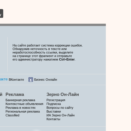
На сайте работает система коррекции ошибок.
Обнаружив неточность в тексте или
неработоспособность ссылки, выделите
на странице этот фрагмент и отправьте
его администратору нажатием
Ctrl
+
Enter
.
ВКонтакте
Бизнес Онлайн
й
Реклама
Зерно Он-Лайн
Баннерная реклама
Регистрация
Контекстные объявления
Подписка
Реклама в новостях
Вопросы по сайту
Региональная реклама
Выставки
Classified
ИА Зерно Он-Лайн
Контакты