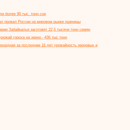
и более 90 тыс. тонн сои
ал провал России на мировом рынке пшеницы
арии Забайкалья заготовят 22,5 тысячи тонн семян
рожай гороха на зерно - 436 тыс тонн
екордная за последние 16 лет урожайность зерновых и