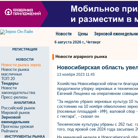
Новости
Цены
Зерновой еженедельни
6 августа 2026 г., Четверг
РЕГИСТРАЦИЯ
Новости аграрного рынка
НОВОСТИ
Новости рынка зерна
Новосибирская область уве
Новости рынка
масличных
13 ноября 2023 11:45
ТОП 20
Тендеры
Хозяйства Новосибирской области благод
Новости
продолжили уборку зерновых и технически
законодательства
Евгений Лещенко на оперативном совещан
Пресс-релизы
"За неделю убрано зерновых культур 10 тыс
АНАЛИТИКА
состоянию на 10 ноября обмолочено зерно
Российский рынок
(посевных площадей - ИФ), валовой сбор -
Мировой рынок
с гектара", - сказал он.
Зерновой
еженедельник
Технические культуры убраны с 262 тыс. га
Прогнозы урожая
того, под яровой сев 2024 года засыпано 2
Рейтинги
ИНСТРУМЕНТЫ РЫНКА
На минувшей неделе в Новосибирской обл