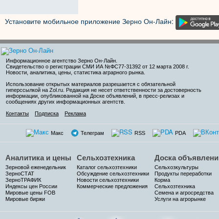
Установите мобильное приложение Зерно Он-Лайн:
Информационное агентство Зерно Он-Лайн
.
Свидетельство о регистрации СМИ ИА №ФС77-31392 от 12 марта 2008 г.
Новости, аналитика, цены, статистика аграрного рынка.
Использование открытых материалов разрешается с обязательной
гиперссылкой на Zol.ru. Редакция не несет ответственности за достоверность
информации, опубликованной на Доске объявлений, в пресс-релизах и
сообщениях других информационных агентств.
Контакты
Подписка
Реклама
Макс
Телеграм
RSS
PDA
Аналитика и цены
Сельхозтехника
Доска объявлени
Зерновой еженедельник
Каталог сельхозтехники
Сельхозкультуры
ЗерноСТАТ
Обсуждение сельхозтехники
Продукты переработки
ЗерноТРАФИК
Новости сельхозтехники
Корма
Индексы цен России
Коммерческие предложения
Сельхозтехника
Мировые цены FOB
Семена и агросредства
Мировые биржи
Услуги на агрорынке