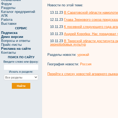
Форум
Новости по этой теме:
Разделы
Каталог предприятий
13.11.23
В Саратовской области намолотил
АПК
12.11.23
Глава Зернового союза предсказ
Работа
Выставки
10.11.23
К посевной следующего года агр
СЕРВИС
Подписка
10.11.23
Андрей Коробка: Нас порадовал у
Демо версии
Вопросы и ответы
10.11.23
В Тверской области достигнута р
зернобобовых культур
Прайс-листы
Реклама на сайте
Контакты
Разделы новости:
урожай
ПОИСК ПО САЙТУ
Введите слово или фразу:
География новости:
Россия
Искать в разделе:
Перейти к списку новостей аграрного рынка