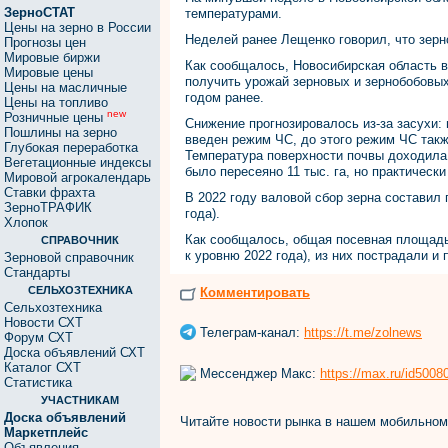
ЗерноСТАТ
температурами.
Цены на зерно в России
Неделей ранее Лещенко говорил, что зерно
Прогнозы цен
Мировые биржи
Как сообщалось, Новосибирская область в 
Мировые цены
получить урожай зерновых и зернобобовых
Цены на масличные
годом ранее.
Цены на топливо
new
Розничные цены
Снижение прогнозировалось из-за засухи: 
Пошлины на зерно
введен режим ЧС, до этого режим ЧС такж
Глубокая переработка
Температура поверхности почвы доходила 
Вегетационные индексы
было пересеяно 11 тыс. га, но практическ
Мировой агрокалендарь
Ставки фрахта
В 2022 году валовой сбор зерна составил 
ЗерноТРАФИК
года).
Хлопок
Как сообщалось, общая посевная площадь в
СПРАВОЧНИК
к уровню 2022 года), из них пострадали и п
Зерновой справочник
Стандарты
СЕЛЬХОЗТЕХНИКА
Комментировать
Сельхозтехника
Новости СХТ
Телеграм-канал:
https://t.me/zolnews
Форум СХТ
Доска объявлений СХТ
Каталог СХТ
Мессенджер Макс:
https://max.ru/id500
Статистика
УЧАСТНИКАМ
Доска объявлений
Читайте новости рынка в нашем мобильно
Маркетплейс
Объявления