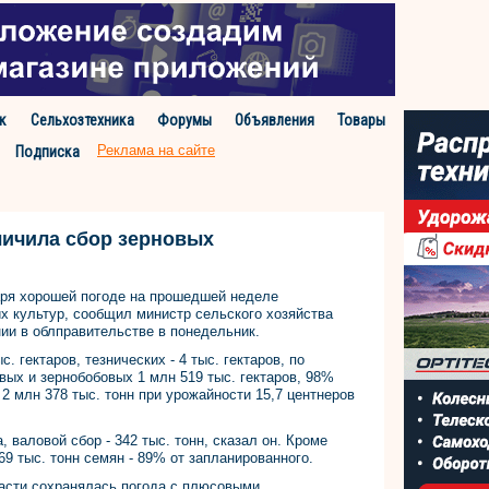
к
Сельхозтехника
Форумы
Объявления
Товары
Реклама на сайте
Подписка
личила сбор зерновых
аря хорошей погоде на прошедшей неделе
х культур, сообщил министр сельского хозяйства
ии в облправительстве в понедельник.
. гектаров, тезнических - 4 тыс. гектаров, по
вых и зернобобовых 1 млн 519 тыс. гектаров, 98%
 2 млн 378 тыс. тонн при урожайности 15,7 центнеров
, валовой сбор - 342 тыс. тонн, сказал он. Кроме
69 тыс. тонн семян - 89% от запланированного.
асти сохранялась погода с плюсовыми