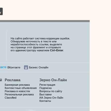
На сайте работает система коррекции ошибок.
Обнаружив неточность в тексте или
неработоспособность ссылки, выделите
на странице этот фрагмент и отправьте
его администратору нажатием
Ctrl
+
Enter
.
ВКонтакте
Бизнес Онлайн
й
Реклама
Зерно Он-Лайн
Баннерная реклама
Регистрация
Контекстные объявления
Подписка
Реклама в новостях
Вопросы по сайту
Региональная реклама
Выставки
Classified
ИА Зерно Он-Лайн
Контакты