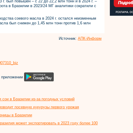
 г. был повышен – с 22 до 22,2 млн тонн и в 2024 г. –
шрота в Бразилии в 2023/24 МГ аналитики сократили с
зводства соевого масла в 2024 г. остался неизменным
масла был снижен до 1,45 млн тонн против 1,6 млн
Источник:
АПК-Информ
8007310_biz
м приложении
 сои в Бразилии из-за погодных условий
оводит посевную кукурузы первого урожая
еницы в Бразилии
азилия может экспортировать в 2023 году более 100