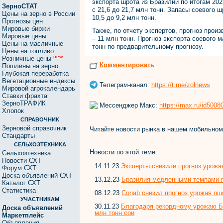
экспорта шрота из Бразилии по итогам 2023
ЗерноСТАТ
с 21,6 до 21,7 млн тонн. Запасы соевого 
Цены на зерно в России
10,5 до 9,2 млн тонн.
Прогнозы цен
Мировые биржи
Также, по отчету экспертов, прогноз прои
Мировые цены
– 11 млн тонн. Прогноз экспорта соевого 
Цены на масличные
тонн по предварительному прогнозу.
Цены на топливо
new
Розничные цены
Комментировать
Пошлины на зерно
Глубокая переработка
Вегетационные индексы
Телеграм-канал:
https://t.me/zolnews
Мировой агрокалендарь
Ставки фрахта
ЗерноТРАФИК
Мессенджер Макс:
https://max.ru/id500
Хлопок
СПРАВОЧНИК
Зерновой справочник
Читайте новости рынка в нашем мобильно
Стандарты
СЕЛЬХОЗТЕХНИКА
Новости по этой теме:
Сельхозтехника
Новости СХТ
14.11.23
Эксперты снизили прогноз урожая
Форум СХТ
Доска объявлений СХТ
13.12.23
Бразилия медленными темпами п
Каталог СХТ
Статистика
08.12.23
Conab снизил прогноз урожая пш
УЧАСТНИКАМ
30.11.23
Благодаря рекордному урожаю Бр
Доска объявлений
млн тонн сои
Маркетплейс
Объявления