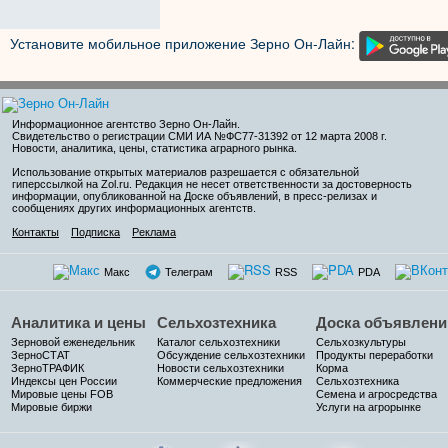
Установите мобильное приложение Зерно Он-Лайн:
Информационное агентство Зерно Он-Лайн
.
Свидетельство о регистрации СМИ ИА №ФС77-31392 от 12 марта 2008 г.
Новости, аналитика, цены, статистика аграрного рынка.
Использование открытых материалов разрешается с обязательной
гиперссылкой на Zol.ru. Редакция не несет ответственности за достоверность
информации, опубликованной на Доске объявлений, в пресс-релизах и
сообщениях других информационных агентств.
Контакты
Подписка
Реклама
Макс
Телеграм
RSS
PDA
Аналитика и цены
Сельхозтехника
Доска объявлени
Зерновой еженедельник
Каталог сельхозтехники
Сельхозкультуры
ЗерноСТАТ
Обсуждение сельхозтехники
Продукты переработки
ЗерноТРАФИК
Новости сельхозтехники
Корма
Индексы цен России
Коммерческие предложения
Сельхозтехника
Мировые цены FOB
Семена и агросредства
Мировые биржи
Услуги на агрорынке