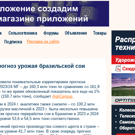
к
Сельхозтехника
Форумы
Объявления
Товары
Реклама на сайте
Подписка
рогноз урожая бразильской сои
ровели понижательные корректировки прогноза
023/24 МГ – до 160,3 млн тонн по сравнению со 161,9
В то же время обновленный показатель все еще на 1%
(158,7 млн тонн), сообщает
AgriCensus
.
 в 2024 г. аналитики также снизили – со 100,2 млн
тгрузки масличной в 2023 г. была несколько повышена
том прогноз переработки сои в Бразилии в 2023 и 2024
уровне 53,6 и 54,5 млн тонн соответственно.
нений прогноз производства соевого шрота в стране –
. на уровне 41,7 млн тонн. В свою очередь прогноз