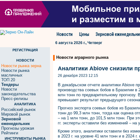
Новости
Цены
Зерновой еженедельни
6 августа 2026 г., Четверг
РЕГИСТРАЦИЯ
Новости аграрного рынка
НОВОСТИ
Новости рынка зерна
Аналитики Abiove снизили п
Новости рынка
масличных
26 декабря 2023 12:15
ТОП 20
Тендеры
В декабрьском отчете аналитики Abiove п
Новости
производства соевых бобов в Бразилии в 2
законодательства
млн тонн по предварительному прогнозу. 
Пресс-релизы
превышает результат предыдущего сезона 
АНАЛИТИКА
Прогноз экспорта соевых бобов из Бразилии
Российский рынок
тонн до 99,3 млн тонн, тогда как оценка о
Мировой рынок
– на 1 млн тонн, до 101,5 млн тонн. При э
Зерновой
гг. эксперты оставили без изменений – на 
еженедельник
Прогнозы урожая
Кроме этого, аналитики оставили без изме
Рейтинги
в 2023 г. на уровне 41 млн тонн и в 2024 г
ИНСТРУМЕНТЫ РЫНКА