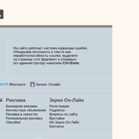
На сайте работает система коррекции ошибок.
Обнаружив неточность в тексте или
неработоспособность ссылки, выделите
на странице этот фрагмент и отправьте
его администратору нажатием
Ctrl
+
Enter
.
ВКонтакте
Бизнес Онлайн
й
Реклама
Зерно Он-Лайн
Баннерная реклама
Регистрация
Контекстные объявления
Подписка
Реклама в новостях
Вопросы по сайту
Региональная реклама
Выставки
Classified
ИА Зерно Он-Лайн
Контакты